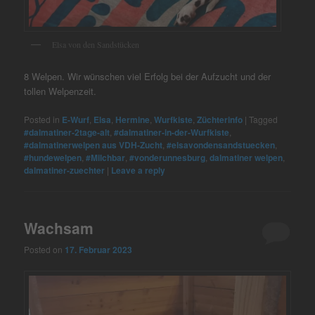
Elsa von den Sandstücken
8 Welpen. Wir wünschen viel Erfolg bei der Aufzucht und der
tollen Welpenzeit.
Posted in
E-Wurf
,
Elsa
,
Hermine
,
Wurfkiste
,
Züchterinfo
|
Tagged
#dalmatiner-2tage-alt
,
#dalmatiner-in-der-Wurfkiste
,
#dalmatinerwelpen aus VDH-Zucht
,
#elsavondensandstuecken
,
#hundewelpen
,
#Milchbar
,
#vonderunnesburg
,
dalmatiner welpen
,
dalmatiner-zuechter
|
Leave a reply
Wachsam
Posted on
17. Februar 2023