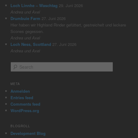
Loch Linnhe – Waschtag
29. Juni 2026
Andrea und Axel
Drumbuie Farm
27. Juni 2026
Hier haben wir Highland Rinder gefüttert, gestreichelt und leckere
Scones gegessen.
Andrea und Axel
Loch Ness, Scottland
27. Juni 2026
Andrea und Axel
S
e
a
r
META
c
Anmelden
h
Entries feed
Comments feed
WordPress.org
BLOGROLL
Development Blog