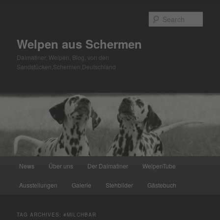
Skip
Skip
to
to
Sear
primary
secondary
content
content
Welpen aus Schermen
Dalmatiner, Welpen, Blog, von den
Sandstücken,Schermen,Deutschland
Main
News
Über uns
Der Dalmatiner
WelpenTube
menu
Ausstellungen
Galerie
Stehbilder
Gästebuch
TAG ARCHIVES:
#MILCHBAR