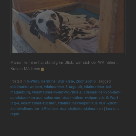
Mama Hermine hat ständig im Blick, wer sich der WK nähert.
Braves Mädchen
Posted in
G-Wurf
,
Hermine
,
Wurfkiste
,
Züchterinfo
|
Tagged
#dalmatier welpen
,
#dalmatiner-5-tage-alt
,
#dalmatiner-bei-
magdeburg
,
#dalmatiner-in-der-Wurfkiste
,
#dalmatiner-von-den-
sandstuecken-aus-schermen
,
#dalmatiner-welpen-vds-G-Wurf-
tag-4
,
#dalmatiner-züchter
,
#dalmatinerwelpen aus VDH-Zucht
,
#ichbindiemutter
,
#Milchbar
,
#sandstückendalmatiner
|
Leave a
reply