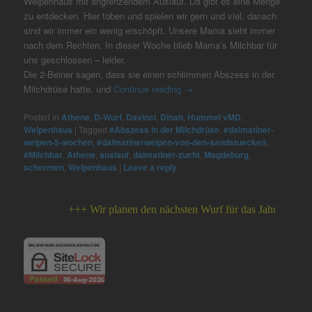
Welpenhaus mit angrenzendem Auslauf. Da gibt es eine Menge
zu entdecken. Hier toben und spielen wir gern und viel, danach
sind wir immer ein wenig erschöpft. Unsere Mama sieht immer
nach dem Rechten. In dieser Woche blieb Mama’s Milchbar für
uns geschlossen – leider.
Die 2-Beiner sagen, dass sie einen schlimmen Abszess in der
Milchdrüse hatte, und
Continue reading
→
Posted in
Athene
,
D-Wurf
,
Davinci
,
Dinah
,
Hummel vMD
,
Welpenhaus
|
Tagged
#Abszess in der Milchdrüse
,
#dalmatiner-
welpen-5-wochen
,
#dalmatinerwelpen-von-den-sandstuecken
,
#Milchbar
,
Athene
,
auslauf
,
dalmatiner-zucht
,
Magdeburg
,
schermen
,
Welpenhaus
|
Leave a reply
+++ Wir planen den nächsten Wurf für das Jahr 2026 +++