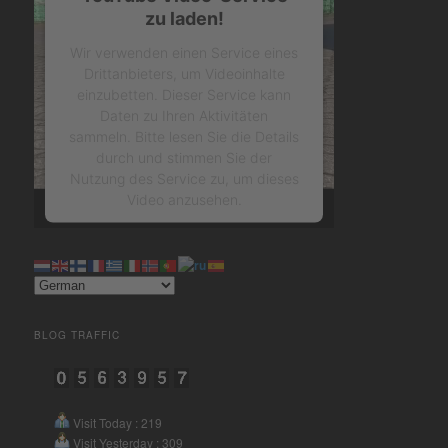
zu laden!
Wir verwenden einen Service eines
Drittanbieters, um Videoinhalte
einzubetten. Dieser Service kann
Daten zu Ihren Aktivitäten
sammeln. Bitte lesen Sie die Details
durch und stimmen Sie der
Nutzung des Service zu, um dieses
Video anzusehen.
Mehr Informationen
Akzeptieren
BLOG TRAFFIC
powered by
Usercentrics
Consent Management Platform
&
eRecht24
Visit Today : 219
Visit Yesterday : 309