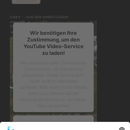
VIDEO “…VON DEN SANDSTÜCKEN”
Wir benötigen Ihre
Zustimmung, um den
YouTube Video-Service
zu laden!
Wir verwenden einen Service eines
Drittanbieters, um Videoinhalte
einzubetten. Dieser Service kann
Daten zu Ihren Aktivitäten
sammeln. Bitte lesen Sie die Details
durch und stimmen Sie der
Nutzung des Service zu, um dieses
Video anzusehen.
Mehr Informationen
Wir benötigen Ihre