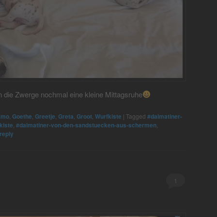
die Zwerge nochmal eine kleine Mittagsruhe
smo
,
Goethe
,
Greetje
,
Greta
,
Groot
,
Wurfkiste
|
Tagged
#dalmatiner-
kiste
,
#dalmatiner-von-den-sandstuecken-aus-schermen
,
reply
1