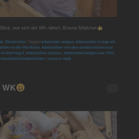
Blick, wer sich der WK nähert. Braves Mädchen
te
,
Züchterinfo
|
Tagged
#dalmatier welpen
,
#dalmatiner-5-tage-alt
,
tiner-in-der-Wurfkiste
,
#dalmatiner-von-den-sandstuecken-aus-
-G-Wurf-tag-4
,
#dalmatiner-züchter
,
#dalmatinerwelpen aus VDH-
,
#sandstückendalmatiner
|
Leave a reply
r WK