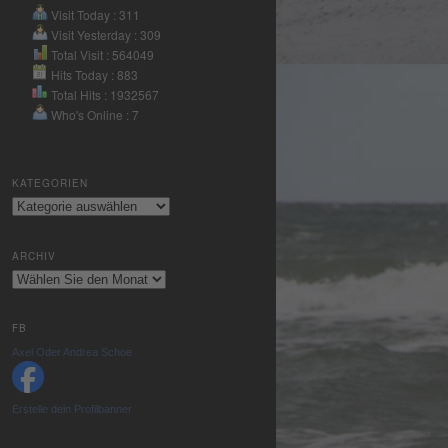
Nutzung des
Visit Today : 311
Service zu, um
Visit Yesterday : 309
dieses Video
Total Visit : 564049
anzusehen.
Hits Today : 883
Total Hits : 1932567
Who's Online : 7
Mehr
Informationen
KATEGORIEN
Akzeptieren
Kategorien
powered by
Usercentrics
ARCHIV
Consent
Archiv
Management
Platform
&
eRecht24
FB
Axel Oder Andrea Schoe
Erstelle dein Profilbanner