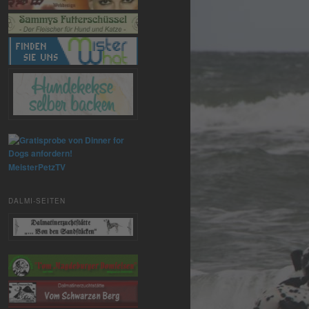
MeisterPetzTV
DALMI-SEITEN