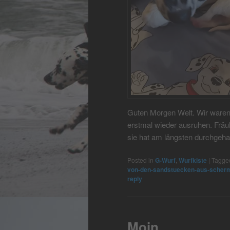
Guten Morgen Welt. Wir waren
erstmal wieder ausruhen. Fräule
sie hat am längsten durchgehal
Posted in
G-Wurf
,
Wurfkiste
|
Tagge
von-den-sandstuecken-aus-scher
reply
Moin