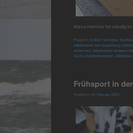
Mama Hermine hat ständig im 
Posted in
G-Wurf
,
Hermine
,
Wurfkis
#dalmatiner-bei-magdeburg
,
#dalma
schermen
,
#dalmatiner-welpen-vds
Zucht
,
#ichbindiemutter
,
#Milchbar
Frühsport in de
Posted on
16. Februar 2023