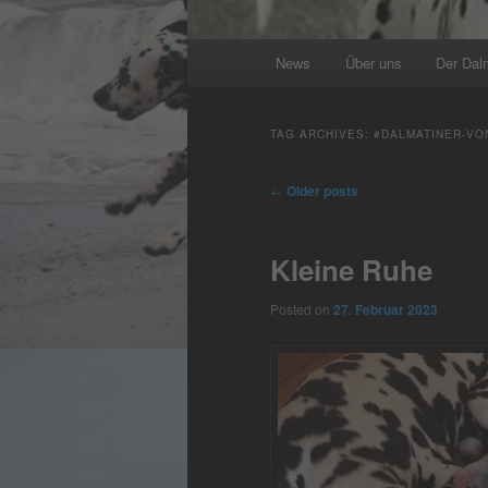
Main
News
Über uns
Der Dal
menu
TAG ARCHIVES:
#DALMATINER-VO
Post
←
Older posts
navigation
Kleine Ruhe
Posted on
27. Februar 2023