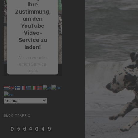
Ihre
Zustimmung,
um den
YouTube
Video-
Service zu
laden!
Wir verwenden
einen Service
eines
Drittanbieters, um
Videoinhalte
einzubetten.
Dieser Service
kann Daten zu
Ihren Aktivitäten
sammeln. Bitte
BLOG TRAFFIC
lesen Sie die
Details durch und
stimmen Sie der