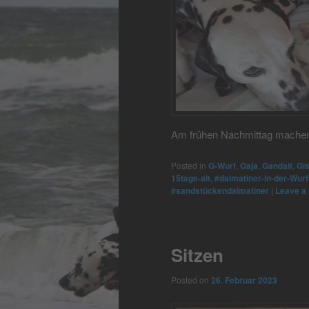
Am frühen Nachmittag machen 
Posted in
G-Wurf
,
Gaja
,
Gandalf
,
Gi
15tage-alt
,
#dalmatiner-in-der-Wurf
#sandstückendalmatiner
|
Leave a 
Sitzen
Posted on
26. Februar 2023