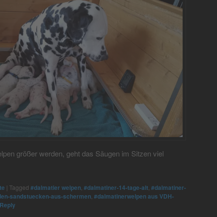
elpen größer werden, geht das Säugen im Sitzen viel
te
|
Tagged
#dalmatier welpen
,
#dalmatiner-14-tage-alt
,
#dalmatiner-
-den-sandstuecken-aus-schermen
,
#dalmatinerwelpen aus VDH-
Reply