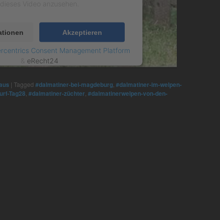
dieses Video anzusehen.
ationen
Akzeptieren
rcentrics Consent Management Platform
&
eRecht24
aus
|
Tagged
#dalmatiner-bei-magdeburg
,
#dalmatiner-im-welpen-
urf-Tag28
,
#dalmatiner-züchter
,
#dalmatinerwelpen-von-den-