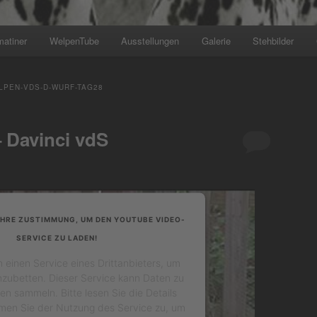
matiner
WelpenTube
Ausstellungen
Galerie
Stehbilder
+++ Wir planen den nächs
LPEN-VDS-D-WURF-TAG28
– Davinci vdS
IHRE ZUSTIMMUNG, UM DEN YOUTUBE VIDEO-
SERVICE ZU LADEN!
einen Service eines Drittanbieters, um
nzubetten. Dieser Service kann Daten zu
ten sammeln. Bitte lesen Sie die Details
men Sie der Nutzung des Service zu, um