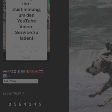
Ihre
Zustimmung,
um den
YouTube
Video-
Service zu
laden!
Wir verwenden
einen Service
eines
Drittanbieters, um
Videoinhalte
einzubetten.
Dieser Service
kann Daten zu
Ihren Aktivitäten
sammeln. Bitte
BLOG TRAFFIC
lesen Sie die
Details durch und
stimmen Sie der