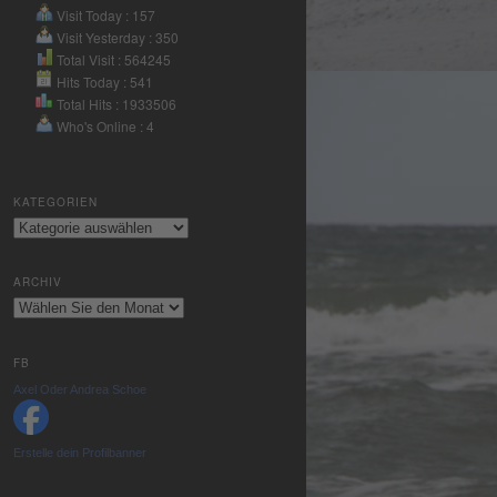
Nutzung des
Visit Today : 157
Service zu, um
Visit Yesterday : 350
dieses Video
Total Visit : 564245
Hits Today : 541
anzusehen.
Total Hits : 1933506
Who's Online : 4
Mehr
Informationen
KATEGORIEN
Akzeptieren
Kategorien
powered by
Usercentrics
ARCHIV
Consent
Archiv
Management
Platform
&
eRecht24
FB
Axel Oder Andrea Schoe
Erstelle dein Profilbanner