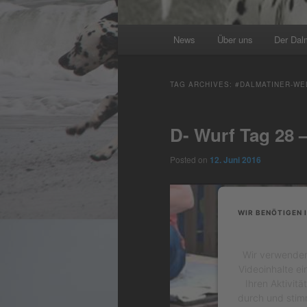
Main
News
Über uns
Der Dal
menu
TAG ARCHIVES:
#DALMATINER-WE
D- Wurf Tag 28 
Posted on
12. Juni 2016
WIR BENÖTIGEN 
Wir verwenden 
Videoinhalte ei
Ihren Aktivitä
durch und stim