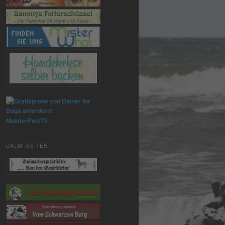
MeisterPetzTV
DALMI-SEITEN