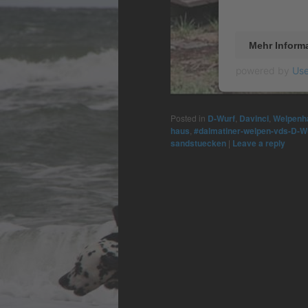
Mehr Inform
powered by
Use
Posted in
D-Wurf
,
Davinci
,
Welpenh
haus
,
#dalmatiner-welpen-vds-D-W
sandstuecken
|
Leave a reply