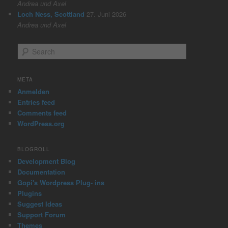
Andrea und Axel
Loch Ness, Scottland
27. Juni 2026
Andrea und Axel
S
e
a
r
META
c
Anmelden
h
Entries feed
Comments feed
WordPress.org
BLOGROLL
Development Blog
Documentation
Gopi's Wordpress Plug- ins
Plugins
Suggest Ideas
Support Forum
Themes