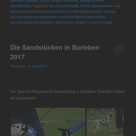
Gandalf
,
Greetje
,
Greta
,
Groot
,
Hermine
,
Welpentreffen
,
Züchterinfo
|
Tagged
# Nachzuchthündin Greta
,
#dalmatiner-von-
den-sandstuecken-aus-schermen
,
#dierhagenostsee
,
#greta
,
#gretavondensandstücken
,
#grootvondensandstücken
,
#sandstückendalmatiner
,
dalmatiner welpen
|
Leave a reply
Die Sandstücken in Barleben
2017
Posted on
9. Juli 2017
Zur Spezial-Rassehunde-Ausstellung in Barleben Ebendorf haben
wir ausgestellt.