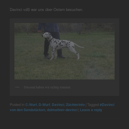
Davinci vdS war uns über Ostern besuchen.
Diesmal haben wir richtig trainiert.
Posted in
C-Wurf
,
D-Wurf
,
Davinci
,
Züchterinfo
|
Tagged
#Davinci
von den Sandstücken
,
dalmatiner-davinci
|
Leave a reply