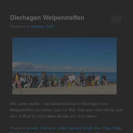
Dierhagen Welpentreffen
Posted on
6. Oktober 2024
Alle Jahre wieder – die Sandstückchen in Dierhagen zum
Welpentreffen-nun schon zum 14. Mal. Und auch eine Hündin aus
dem A-Wurf ist noch dabei-Amelie mit 15,5 Jahren.
Posted in
Amelie
,
Calimero
,
Collin
,
Davinci
,
Dinah
,
Eva
,
Finja
,
Frida
,