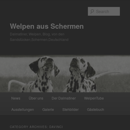
Skip
Skip
to
to
Sear
primary
secondary
content
content
Welpen aus Schermen
Dalmatiner, Welpen, Blog, von den
Sandstücken,Schermen,Deutschland
Main
News
Über uns
Der Dalmatiner
WelpenTube
menu
Ausstellungen
Galerie
Stehbilder
Gästebuch
CATEGORY ARCHIVES:
DAVINCI