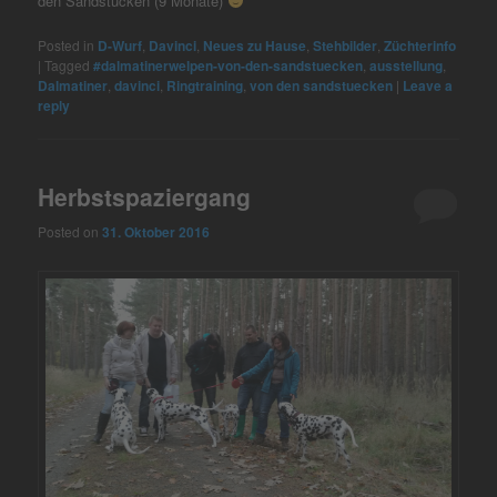
den Sandstücken (9 Monate)
Posted in
D-Wurf
,
Davinci
,
Neues zu Hause
,
Stehbilder
,
Züchterinfo
|
Tagged
#dalmatinerwelpen-von-den-sandstuecken
,
ausstellung
,
Dalmatiner
,
davinci
,
Ringtraining
,
von den sandstuecken
|
Leave a
reply
Herbstspaziergang
Posted on
31. Oktober 2016