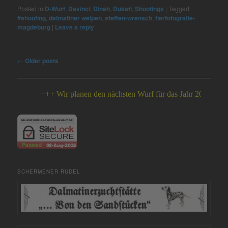
Posted in
D-Wurf
,
Davinci
,
Dinah
,
Dukati
,
Shootings
|
Tagged
#shooting
,
dalmatiner welpen
,
steffen-wrensch
,
tierfotografie-
magdeburg
|
Leave a reply
Post
←
Older posts
navigation
+++ Wir planen den nächsten Wurf für das Jahr 2026 +++
SCHERMENER RUDEL