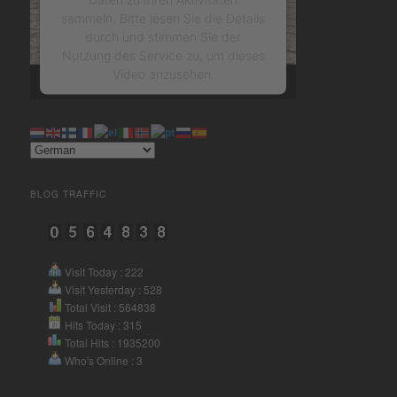
sammeln. Bitte lesen Sie die Details
durch und stimmen Sie der
Nutzung des Service zu, um dieses
Video anzusehen.
Mehr Informationen
Akzeptieren
BLOG TRAFFIC
powered by
Usercentrics
Consent Management Platform
&
eRecht24
Visit Today : 222
Visit Yesterday : 528
Total Visit : 564838
Hits Today : 315
Total Hits : 1935200
Who's Online : 3