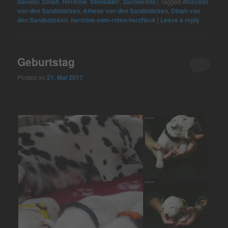
Davinci
,
Dinah
,
Hermine
,
Stehbilder
,
Züchterinfo
|
Tagged
#Davinci
von den Sandstücken
,
Athene von den Sandstücken
,
Dinah von
den Sandstücken
,
hermine-vom-roten-herzfleck
|
Leave a reply
Geburtstag
Posted on
21. Mai 2017