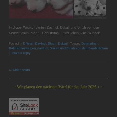
In dieser Woche feierten Davinci, Dukati und Dinah von den
Sandstücken ihren 1. Geburtstag – Herzlichen Glückwunsch.
Posted in
D-Wurf
,
Davinci
,
Dinah
,
Dukati
|
Tagged
Dalmatiner
,
Dalmatinerwelpen
,
davinci
,
Dukati und Dinah von den Sandstücken
|
Leave a reply
Post
←
Older posts
navigation
ir planen den nächsten Wurf für das Jahr 2026 +++