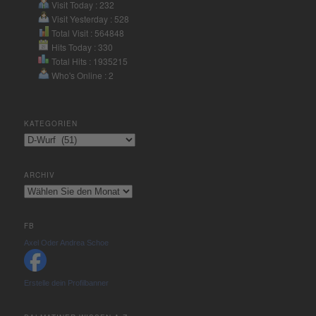
Visit Today : 232
Visit Yesterday : 528
Total Visit : 564848
Hits Today : 330
Total Hits : 1935215
Who's Online : 2
KATEGORIEN
Kategorien
ARCHIV
Archiv
FB
Axel Oder Andrea Schoe
Erstelle dein Profilbanner