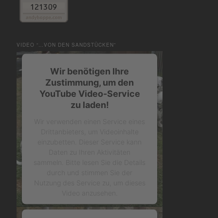
VIDEO “…VON DEN SANDSTÜCKEN”
Wir benötigen Ihre
Zustimmung, um den
YouTube Video-Service
zu laden!
Wir verwenden einen Service eines
Drittanbieters, um Videoinhalte
einzubetten. Dieser Service kann
Daten zu Ihren Aktivitäten
sammeln. Bitte lesen Sie die Details
durch und stimmen Sie der
Nutzung des Service zu, um dieses
Video anzusehen.