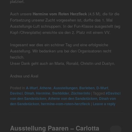
platziert.
Auch unsere
Hermine vom Roten Herzfleck
(4,5 M), die für die
Fortsetzung unserer Zucht vorgesehen ist, durfte das 1. Mal
Ausstellungs-Luft schnuppern. In der Fun-Klasse ausgestellt (wg
Kopf-/Ohrenplatte) erreichte sie den 2. Platz mit einem VV.
Insgesamt war dies ein schöner Tag und eine erfolgreiche
Ausstellung. Wir bedanken uns bei den Organisatoren recht
herzlich.
Unser Dank geht auch an Maria, Ronald, Christin und Dustyn.
Andrea und Axel
Posted in
A-Wurf
,
Athene
,
Ausstellungen
,
Barleben
,
D-Wurf
,
Davinci
,
Dinah
,
Hermine
,
Stehbilder
,
Züchterinfo
|
Tagged
#Davinci
von den Sandstücken
,
Athene von den Sandstücken
,
Dinah von
den Sandstücken
,
hermine-vom-roten-herzfleck
|
Leave a reply
Ausstellung Paaren – Carlotta