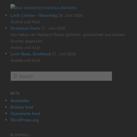
SANDSTUECKEN-DALMATINER
Loch Linnhe – Waschtag
29. Juni 2026
Andrea und Axel
Drumbuie Farm
27. Juni 2026
Hier haben wir Highland Rinder gefüttert, gestreichelt und leckere
Scones gegessen.
Andrea und Axel
Loch Ness, Scottland
27. Juni 2026
Andrea und Axel
S
e
a
r
META
c
Anmelden
h
Entries feed
Comments feed
WordPress.org
BLOGROLL