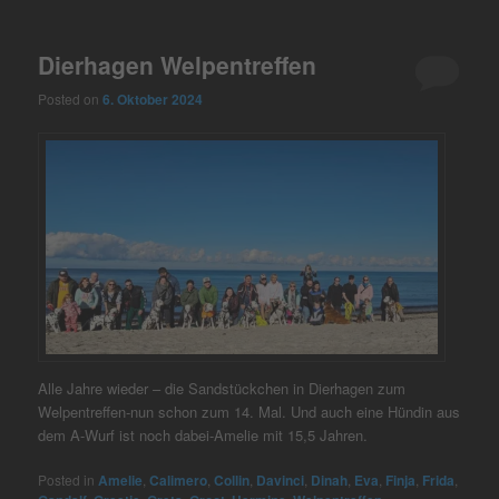
Dierhagen Welpentreffen
Posted on
6. Oktober 2024
Alle Jahre wieder – die Sandstückchen in Dierhagen zum
Welpentreffen-nun schon zum 14. Mal. Und auch eine Hündin aus
dem A-Wurf ist noch dabei-Amelie mit 15,5 Jahren.
Posted in
Amelie
,
Calimero
,
Collin
,
Davinci
,
Dinah
,
Eva
,
Finja
,
Frida
,