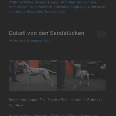
Posted in
D-Wurf
,
Hermine
|
Tagged
dalmatiner-hd-roentgen
,
hermine-vom-roten-herzfleck
,
schermen-magdeburg
,
zucht-stätte-
von-den-sandstuecken
|
Leave a reply
Dukati von den Sandstücken
Posted on
5. November 2017
Besuch nach langer Zeit. Dukati vdS ist auf diesem Bildern 17
Monate alt.
Posted in
Dukati
,
Stehbilder
,
Züchterinfo
|
Tagged
Dalmatiner
,