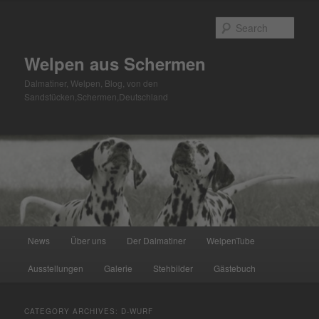
Skip
Skip
to
to
Sear
primary
secondary
content
content
Welpen aus Schermen
Dalmatiner, Welpen, Blog, von den
Sandstücken,Schermen,Deutschland
Main
News
Über uns
Der Dalmatiner
WelpenTube
menu
Ausstellungen
Galerie
Stehbilder
Gästebuch
CATEGORY ARCHIVES:
D-WURF