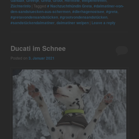
Gandalf
,
Greetje
,
Greta
,
Groot
,
Hermine
,
Welpentreffen
,
Züchterinfo
|
Tagged
# Nachzuchthündin Greta
,
#dalmatiner-von-
den-sandstuecken-aus-schermen
,
#dierhagenostsee
,
#greta
,
#gretavondensandstücken
,
#grootvondensandstücken
,
#sandstückendalmatiner
,
dalmatiner welpen
|
Leave a reply
Ducati im Schnee
Posted on
3. Januar 2021