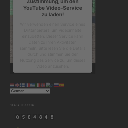
Zustimmung, um den
YouTube Video-Service
zu laden!
Wir verwenden einen Service eines
Drittanbieters, um Videoinhalte
einzubetten. Dieser Service kann
Daten zu Ihren Aktivitäten
sammeln. Bitte lesen Sie die Details
durch und stimmen Sie der
Nutzung des Service zu, um dieses
Video anzusehen.
Mehr Informationen
Akzeptieren
BLOG TRAFFIC
powered by
Usercentrics
Consent Management Platform
&
eRecht24