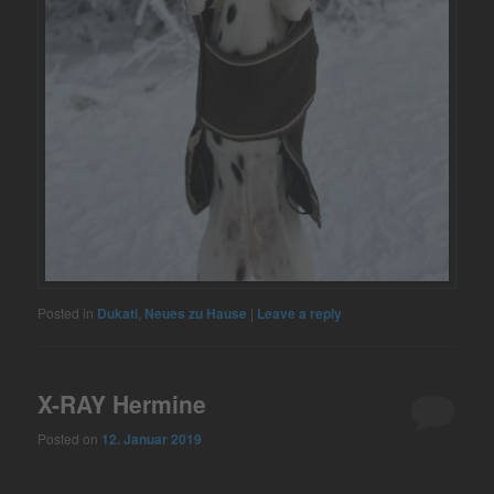
Posted in
Dukati
,
Neues zu Hause
|
Leave a reply
X-RAY Hermine
Posted on
12. Januar 2019