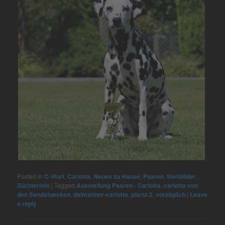
Posted in
C-Wurf
,
Carlotta
,
Neues zu Hause
,
Paaren
,
Stehbilder
,
Züchterinfo
|
Tagged
Ausstellung Paaren - Carlotta
,
carlotta von
den Sandstuecken
,
dalmatiner-carlotta
,
plartz-2
,
vorzüglich
|
Leave
a reply