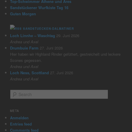
Top-Schwimmer Athene und Ares
Sandstückener Wurfkiste Tag 16
Guten Morgen
SANDSTUECKEN-DALMATINER
Loch Linnhe – Waschtag
29. Juni 2026
Andrea und Axel
Drumbuie Farm
27. Juni 2026
Hier haben wir Highland Rinder gefüttert, gestreichelt und leckere
Scones gegessen.
Andrea und Axel
Loch Ness, Scottland
27. Juni 2026
Andrea und Axel
S
e
a
r
META
c
Anmelden
h
Entries feed
Comments feed