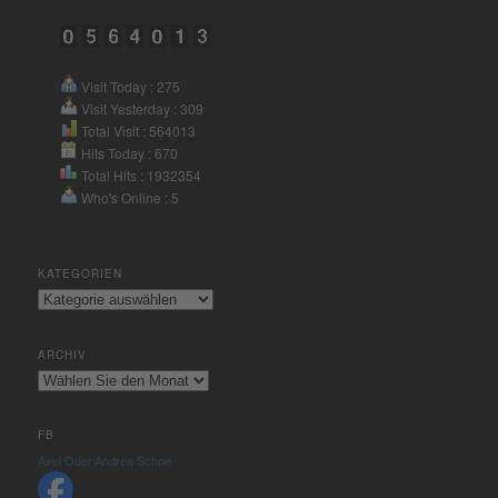
powered by
Usercentrics
Consent Management Platform
&
eRecht24
Visit Today : 275
Visit Yesterday : 309
Total Visit : 564013
Hits Today : 670
Total Hits : 1932354
Who's Online : 5
KATEGORIEN
Kategorien
ARCHIV
Archiv
FB
Axel Oder Andrea Schoe