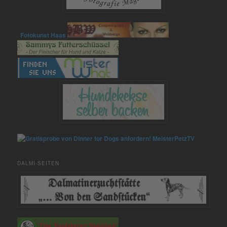
Fotokunst Haas
MeisterPetzTV
DALMI-SEITEN