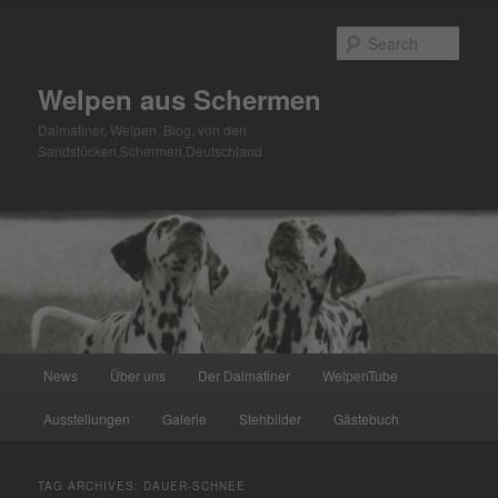
Skip
Skip
to
to
Sear
primary
secondary
content
content
Welpen aus Schermen
Dalmatiner, Welpen, Blog, von den
Sandstücken,Schermen,Deutschland
Main
News
Über uns
Der Dalmatiner
WelpenTube
menu
Ausstellungen
Galerie
Stehbilder
Gästebuch
TAG ARCHIVES:
DAUER-SCHNEE