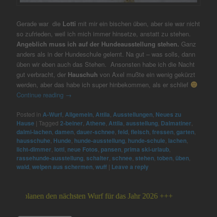
Gerade war die
Lotti
mit mir ein bischen üben, aber sie war nicht
so zufrieden, weil ich mich immer hinsetze, anstatt zu stehen.
Angeblich muss ich auf der Hundeausstellung stehen.
Ganz
anders als in der Hundeschule gelernt. Na gut – was solls, dann
üben wir eben auch das Stehen. Ansonsten habe ich die Nacht
gut verbracht, der
Hauschuh
von Axel mußte ein wenig gekürzt
werden, aber das habe ich super hinbekommen, als er schlief
Continue reading
→
Posted in
A-Wurf
,
Allgemein
,
Attila
,
Ausstellungen
,
Neues zu
Hause
|
Tagged
2-beiner
,
Athene
,
Attila
,
ausstellung
,
Dalmatiner
,
dalmi-lachen
,
damen
,
dauer-schnee
,
feld
,
fleisch
,
fressen
,
garten
,
hausschuhe
,
Hunde
,
hunde-ausstellung
,
hunde-schule
,
lachen
,
licht-dimmer
,
lotti
,
neue Fotos
,
pansen
,
prima ski-urlaub
,
rassehunde-ausstellung
,
schalter
,
schnee
,
stehen
,
toben
,
üben
,
wald
,
welpen aus schermen
,
wuff
|
Leave a reply
ir planen den nächsten Wurf für das Jahr 2026 +++