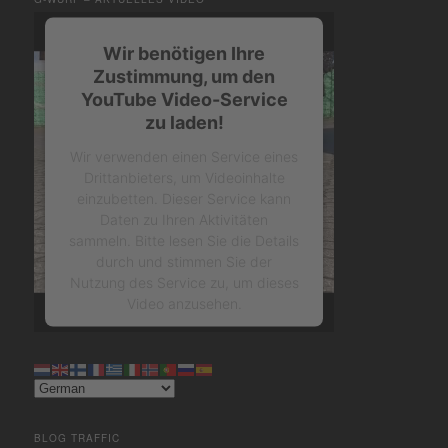
Wir benötigen Ihre
Zustimmung, um den
YouTube Video-Service
zu laden!
Wir verwenden einen Service eines
Drittanbieters, um Videoinhalte
einzubetten. Dieser Service kann
Daten zu Ihren Aktivitäten
sammeln. Bitte lesen Sie die Details
durch und stimmen Sie der
Nutzung des Service zu, um dieses
Video anzusehen.
Mehr Informationen
Akzeptieren
BLOG TRAFFIC