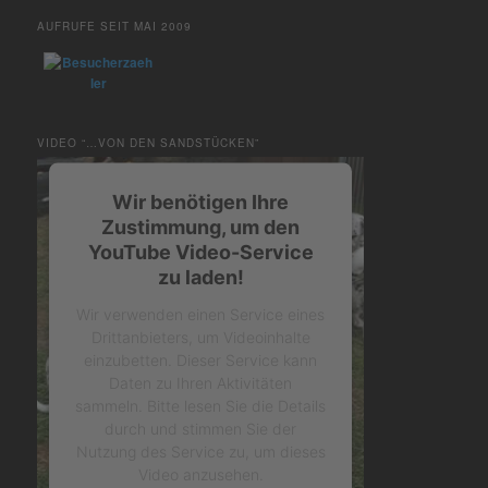
AUFRUFE SEIT MAI 2009
VIDEO “…VON DEN SANDSTÜCKEN”
Wir benötigen Ihre
Zustimmung, um den
YouTube Video-Service
zu laden!
Wir verwenden einen Service eines
Drittanbieters, um Videoinhalte
einzubetten. Dieser Service kann
Daten zu Ihren Aktivitäten
sammeln. Bitte lesen Sie die Details
durch und stimmen Sie der
Nutzung des Service zu, um dieses
Video anzusehen.