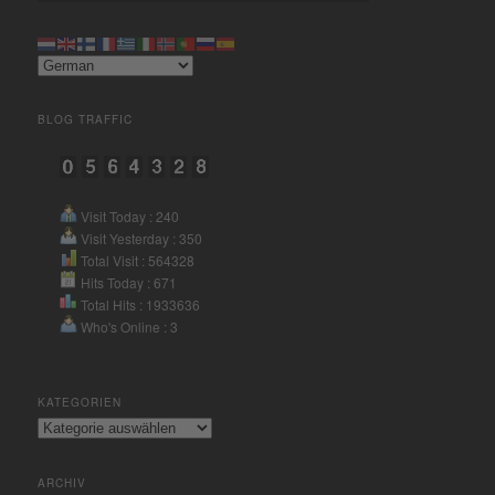
Mehr Informationen
Akzeptieren
BLOG TRAFFIC
powered by
Usercentrics
Consent Management Platform
&
eRecht24
Visit Today : 240
Visit Yesterday : 350
Total Visit : 564328
Hits Today : 671
Total Hits : 1933636
Who's Online : 3
KATEGORIEN
Kategorien
ARCHIV