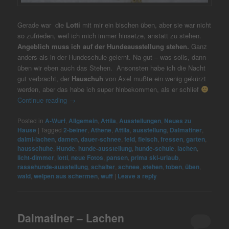
Gerade war die
Lotti
mit mir ein bischen üben, aber sie war nicht
so zufrieden, weil ich mich immer hinsetze, anstatt zu stehen.
Angeblich muss ich auf der Hundeausstellung stehen.
Ganz
anders als in der Hundeschule gelernt. Na gut – was solls, dann
üben wir eben auch das Stehen. Ansonsten habe ich die Nacht
gut verbracht, der
Hauschuh
von Axel mußte ein wenig gekürzt
werden, aber das habe ich super hinbekommen, als er schlief
Continue reading
→
Posted in
A-Wurf
,
Allgemein
,
Attila
,
Ausstellungen
,
Neues zu
Hause
|
Tagged
2-beiner
,
Athene
,
Attila
,
ausstellung
,
Dalmatiner
,
dalmi-lachen
,
damen
,
dauer-schnee
,
feld
,
fleisch
,
fressen
,
garten
,
hausschuhe
,
Hunde
,
hunde-ausstellung
,
hunde-schule
,
lachen
,
licht-dimmer
,
lotti
,
neue Fotos
,
pansen
,
prima ski-urlaub
,
rassehunde-ausstellung
,
schalter
,
schnee
,
stehen
,
toben
,
üben
,
wald
,
welpen aus schermen
,
wuff
|
Leave a reply
Dalmatiner – Lachen