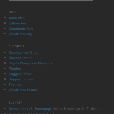
e
a
r
META
c
Anmelden
h
Entries feed
Comments feed
WordPress.org
BLOGROLL
Development Blog
Documentation
Gopi's Wordpress Plug- ins
Plugins
Suggest Ideas
Support Forum
Themes
WordPress Planet
ZÜCHTER
Dalmatiner vdS -Homepage
Unsere Homepage der Zuchtstätte
Dalmatiner Wissen von A – Z