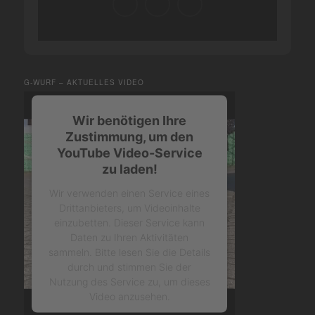
G-WURF – AKTUELLES VIDEO
Wir benötigen Ihre
Zustimmung, um den
YouTube Video-Service
zu laden!
Wir verwenden einen Service eines
Drittanbieters, um Videoinhalte
einzubetten. Dieser Service kann
Daten zu Ihren Aktivitäten
sammeln. Bitte lesen Sie die Details
durch und stimmen Sie der
Nutzung des Service zu, um dieses
Video anzusehen.