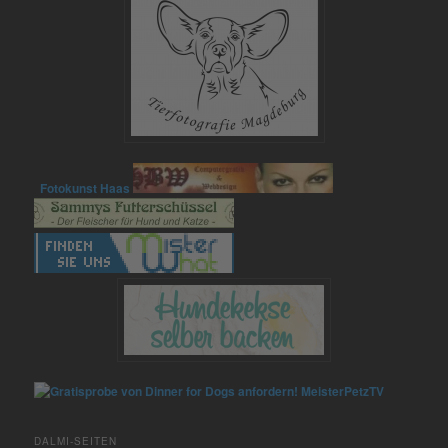
Fotokunst Haas
MeisterPetzTV
DALMI-SEITEN