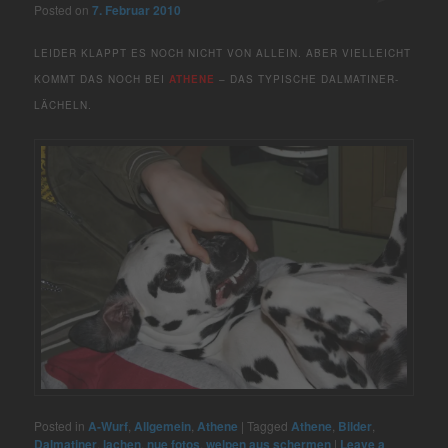
Posted on
7. Februar 2010
LEIDER KLAPPT ES NOCH NICHT VON ALLEIN. ABER VIELLEICHT
KOMMT DAS NOCH BEI
ATHENE
– DAS TYPISCHE DALMATINER-
LÄCHELN.
Posted in
A-Wurf
,
Allgemein
,
Athene
|
Tagged
Athene
,
Bilder
,
Dalmatiner
,
lachen
,
nue fotos
,
welpen aus schermen
|
Leave a