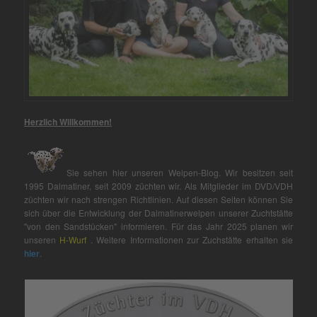
Herzlich Willkommen!
Sie sehen hier unseren Welpen-Blog. Wir besitzen seit
1995 Dalmatiner, seit 2009 züchten wir. Als Mitglieder im DVD/VDH
züchten wir nach strengen Richtlinien. Auf diesen Seiten können Sie
sich über die Entwicklung der Dalmatinerwelpen unserer Zuchtstätte
"von den Sandstücken" informieren. Für das Jahr 2025 planen wir
unseren
H-Wurf
. Weitere Informationen zur Zuchstätte erhalten sie
hier
.