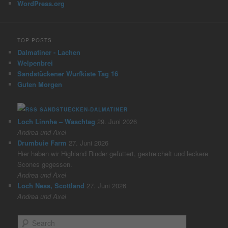
WordPress.org
TOP POSTS
Dalmatiner - Lachen
Welpenbrei
Sandstückener Wurfkiste Tag 16
Guten Morgen
SANDSTUECKEN-DALMATINER
Loch Linnhe – Waschtag
29. Juni 2026
Andrea und Axel
Drumbuie Farm
27. Juni 2026
Hier haben wir Highland Rinder gefüttert, gestreichelt und leckere
Scones gegessen.
Andrea und Axel
Loch Ness, Scottland
27. Juni 2026
Andrea und Axel
S