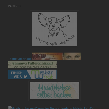
PARTNER
Fotokunst Haas
MeisterPetzTV