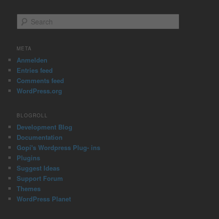
S
e
a
r
META
c
Anmelden
h
Entries feed
Comments feed
WordPress.org
BLOGROLL
Development Blog
Documentation
Gopi's Wordpress Plug- ins
Plugins
Suggest Ideas
Support Forum
Themes
WordPress Planet