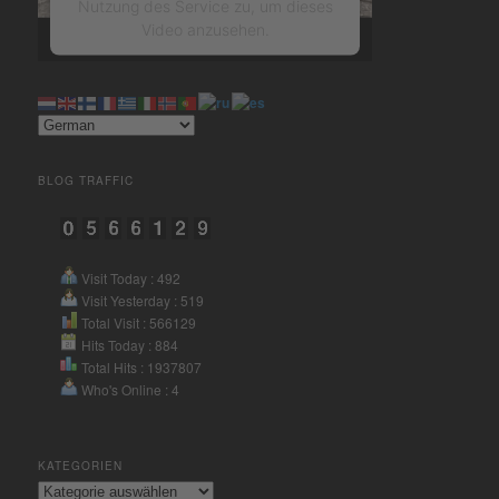
Nutzung des Service zu, um dieses
Video anzusehen.
Mehr Informationen
Akzeptieren
BLOG TRAFFIC
powered by
Usercentrics
Consent Management Platform
&
eRecht24
Visit Today : 492
Visit Yesterday : 519
Total Visit : 566129
Hits Today : 884
Total Hits : 1937807
Who's Online : 4
KATEGORIEN
Kategorien