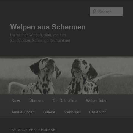
Skip
Skip
to
to
Sear
primary
secondary
content
content
Welpen aus Schermen
Dalmatiner, Welpen, Blog, von den
Sandstücken,Schermen,Deutschland
Main
News
Über uns
Der Dalmatiner
WelpenTube
menu
Ausstellungen
Galerie
Stehbilder
Gästebuch
TAG ARCHIVES:
GEMUESE