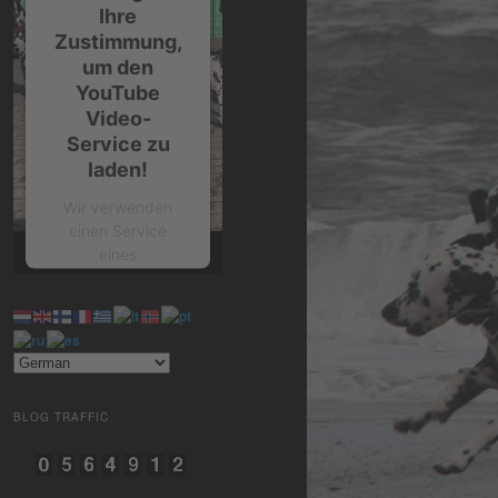
Ihre
Zustimmung,
um den
YouTube
Video-
Service zu
laden!
Wir verwenden
einen Service
eines
Drittanbieters, um
Videoinhalte
einzubetten.
Dieser Service
kann Daten zu
Ihren Aktivitäten
sammeln. Bitte
BLOG TRAFFIC
lesen Sie die
Details durch und
stimmen Sie der