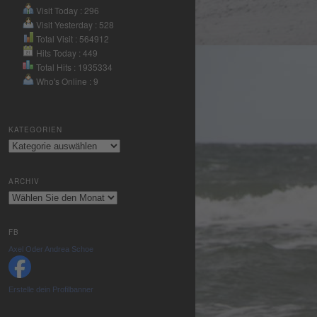
Nutzung des
Visit Today : 296
Service zu, um
Visit Yesterday : 528
dieses Video
Total Visit : 564912
anzusehen.
Hits Today : 449
Total Hits : 1935334
Who's Online : 9
Mehr
Informationen
KATEGORIEN
Akzeptieren
Kategorien
powered by
Usercentrics
ARCHIV
Consent
Archiv
Management
Platform
&
eRecht24
FB
Axel Oder Andrea Schoe
Erstelle dein Profilbanner