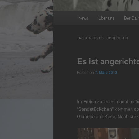
Main
News
Über uns
Der Dal
menu
TAG ARCHIVES:
ROHFUTTER
Es ist angericht
Posted on
7. März 2013
Im Freien zu leben macht natür
“
Sandstückchen
” kommen sofo
Gemüse und Käse. Nach kurzer 