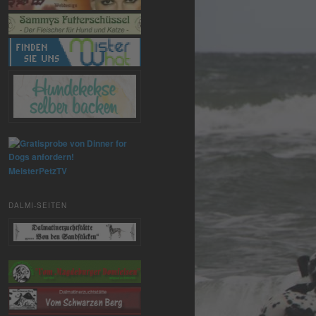
MeisterPetzTV
DALMI-SEITEN