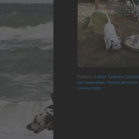
Posted in
C-Wurf
,
Calimero
,
Carlott
barf
,
Dalmatiner
,
fleisch
,
gemuese
Leave a reply