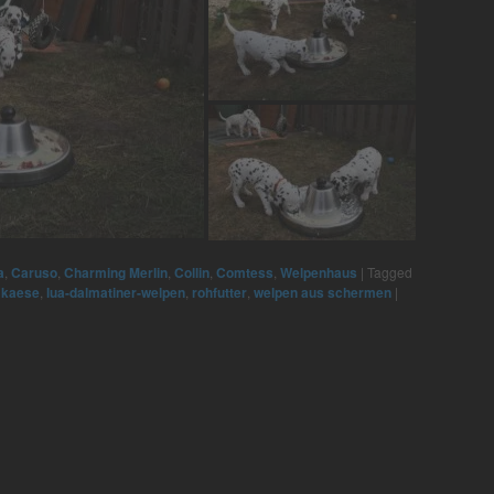
a
,
Caruso
,
Charming Merlin
,
Collin
,
Comtess
,
Welpenhaus
|
Tagged
,
kaese
,
lua-dalmatiner-welpen
,
rohfutter
,
welpen aus schermen
|