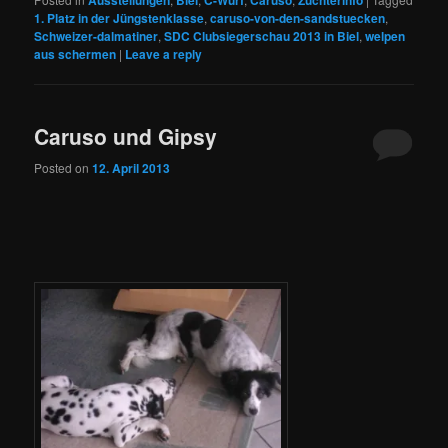
Ausstellungen
Biel
C-Wurf
Caruso
Züchterinfo
1. Platz in der Jüngstenklasse
,
caruso-von-den-sandstuecken
,
Schweizer-dalmatiner
,
SDC Clubsiegerschau 2013 in Biel
,
welpen
aus schermen
|
Leave a reply
Caruso und Gipsy
Posted on
12. April 2013