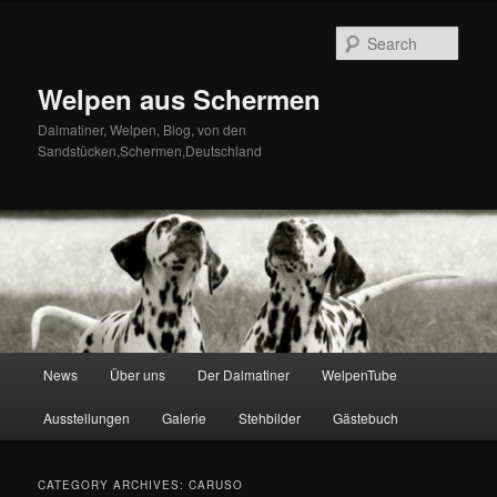
Skip
Skip
to
to
Sear
primary
secondary
content
content
Welpen aus Schermen
Dalmatiner, Welpen, Blog, von den
Sandstücken,Schermen,Deutschland
Main
News
Über uns
Der Dalmatiner
WelpenTube
menu
Ausstellungen
Galerie
Stehbilder
Gästebuch
CATEGORY ARCHIVES:
CARUSO