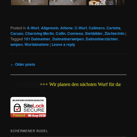
Posted in
A-Wurf
,
Allgemein
,
Athene
,
C-Wurf
,
Calimero
,
Carlotta
,
Caruso
,
Charming Merlin
,
Collin
,
Comtess
,
Stehbilder
,
Züchterinfo
|
Tagged
101 Dalmatiner
,
Dalmatinerwelpen
,
Dalmatinerzüchter
,
welpen
,
Wurfabnahme
|
Leave a reply
Post
←
Older posts
navigation
+++ Wir planen den nächsten Wurf für das Jahr 2026 +++
SCHERMENER RUDEL