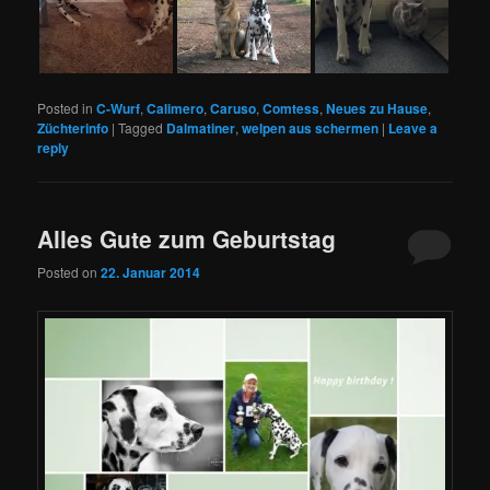
Posted in
C-Wurf
,
Calimero
,
Caruso
,
Comtess
,
Neues zu Hause
,
Züchterinfo
|
Tagged
Dalmatiner
,
welpen aus schermen
|
Leave a
reply
Alles Gute zum Geburtstag
Posted on
22. Januar 2014