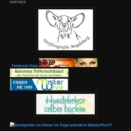
PARTNER
Fotokunst Haas
MeisterPetzTV