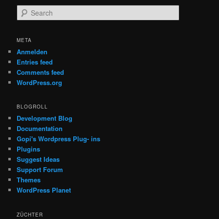
S
e
a
r
META
c
Anmelden
h
Entries feed
Comments feed
WordPress.org
BLOGROLL
Development Blog
Documentation
Gopi's Wordpress Plug- ins
Plugins
Suggest Ideas
Support Forum
Themes
WordPress Planet
ZÜCHTER