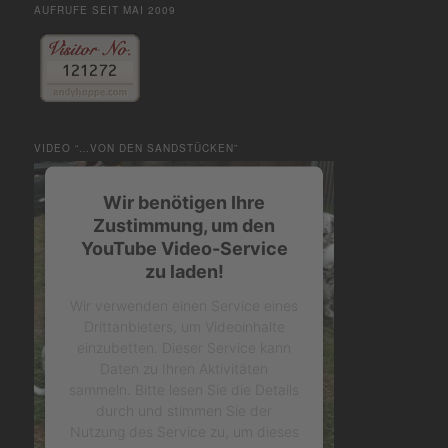
AUFRUFE SEIT MAI 2009
VIDEO “…VON DEN SANDSTÜCKEN”
Wir benötigen Ihre
Zustimmung, um den
YouTube Video-Service
zu laden!
Wir verwenden einen Service eines
Drittanbieters, um Videoinhalte
einzubetten. Dieser Service kann
Daten zu Ihren Aktivitäten
sammeln. Bitte lesen Sie die Details
durch und stimmen Sie der
Nutzung des Service zu, um dieses