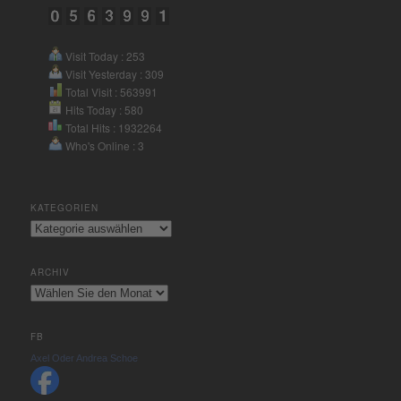
Consent Management Platform
&
eRecht24
Visit Today : 253
Visit Yesterday : 309
Total Visit : 563991
Hits Today : 580
Total Hits : 1932264
Who's Online : 3
KATEGORIEN
Kategorien
ARCHIV
Archiv
FB
Axel Oder Andrea Schoe