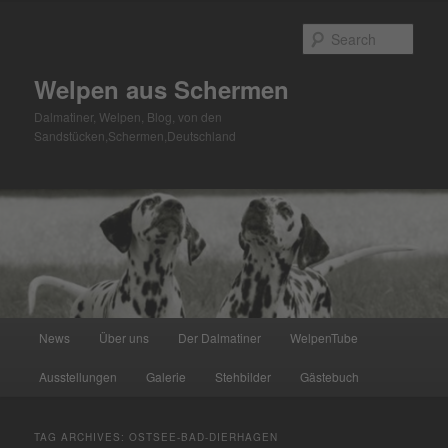
Skip
Skip
to
to
Sear
primary
secondary
content
content
Welpen aus Schermen
Dalmatiner, Welpen, Blog, von den
Sandstücken,Schermen,Deutschland
Main
News
Über uns
Der Dalmatiner
WelpenTube
menu
Ausstellungen
Galerie
Stehbilder
Gästebuch
TAG ARCHIVES:
OSTSEE-BAD-DIERHAGEN