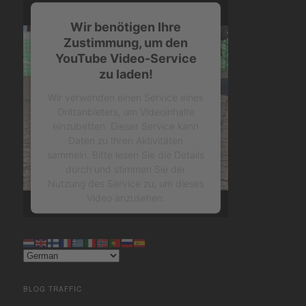
Wir benötigen Ihre
Zustimmung, um den
YouTube Video-Service
zu laden!
Wir verwenden einen Service eines
Drittanbieters, um Videoinhalte
einzubetten. Dieser Service kann
Daten zu Ihren Aktivitäten
sammeln. Bitte lesen Sie die Details
durch und stimmen Sie der
Nutzung des Service zu, um dieses
Video anzusehen.
Mehr Informationen
Akzeptieren
BLOG TRAFFIC
powered by
Usercentrics