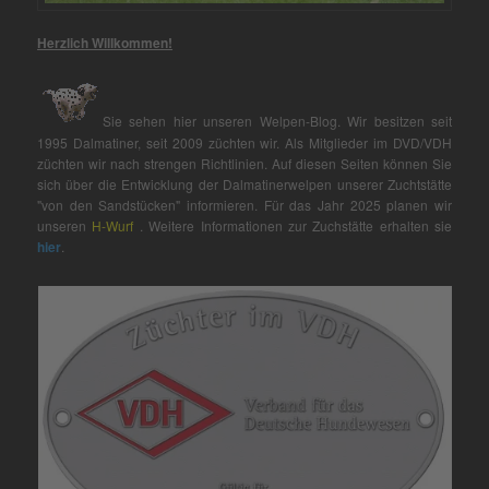
Herzlich Willkommen!
Sie sehen hier unseren Welpen-Blog. Wir besitzen seit
1995 Dalmatiner, seit 2009 züchten wir. Als Mitglieder im DVD/VDH
züchten wir nach strengen Richtlinien. Auf diesen Seiten können Sie
sich über die Entwicklung der Dalmatinerwelpen unserer Zuchtstätte
"von den Sandstücken" informieren. Für das Jahr 2025 planen wir
unseren
H-Wurf
. Weitere Informationen zur Zuchstätte erhalten sie
hier
.