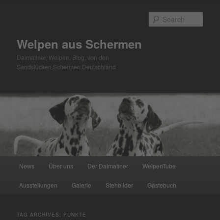
Skip
Skip
to
to
Sear
primary
secondary
content
content
Welpen aus Schermen
Dalmatiner, Welpen, Blog, von den
Sandstücken,Schermen,Deutschland
Main
News
Über uns
Der Dalmatiner
WelpenTube
menu
Ausstellungen
Galerie
Stehbilder
Gästebuch
TAG ARCHIVES:
PUNKTE