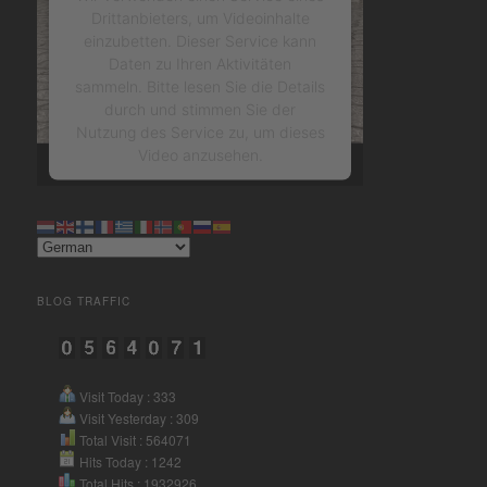
Drittanbieters, um Videoinhalte
einzubetten. Dieser Service kann
Daten zu Ihren Aktivitäten
sammeln. Bitte lesen Sie die Details
durch und stimmen Sie der
Nutzung des Service zu, um dieses
Video anzusehen.
Mehr Informationen
Akzeptieren
BLOG TRAFFIC
powered by
Usercentrics
Consent Management Platform
&
eRecht24
Visit Today : 333
Visit Yesterday : 309
Total Visit : 564071
Hits Today : 1242
Total Hits : 1932926