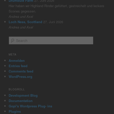
Drumbuie Farm
27. Juni 2026
Hier haben wir Highland Rinder gefüttert, gestreichelt und leckere
Scones gegessen.
Andrea und Axel
Loch Ness, Scottland
27. Juni 2026
Andrea und Axel
S
e
a
r
META
c
Anmelden
h
Entries feed
Comments feed
WordPress.org
BLOGROLL
Development Blog
Documentation
Gopi's Wordpress Plug- ins
Plugins