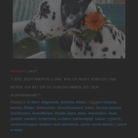
ANTONIA
SAGT:
“LIEBE ZUCHTWARTIN ILONA. BIN ICH NICHT HÜBSCH? UND
WERDE ICH BEI DIR SO DURCHKOMMEN, BEI DER
WURFABNAHME?”
Posted in
A-Wurf
,
Allgemein
,
Antonia
,
Bilder
|
Tagged
Antonia
,
beinen
,
Bilder
,
Dalmatiner
,
durchkommen
,
fotos
,
heraus-putzen
,
hochtouren
,
huendinnen
,
Hunde
,
ilona
,
liebe
,
maennlich
,
neue
,
putzen
,
rueden
,
schermen
,
schoen
,
stehendpipi
,
süsse
,
typisch
,
vorbereitungen
,
welpen
,
wurf-abnahme
,
zucht
,
zucht-wartin
|
Leave
a reply