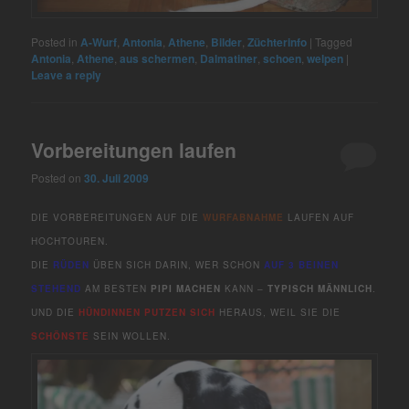
Posted in
A-Wurf
,
Antonia
,
Athene
,
Bilder
,
Züchterinfo
|
Tagged
Antonia
,
Athene
,
aus schermen
,
Dalmatiner
,
schoen
,
welpen
|
Leave a reply
Vorbereitungen laufen
Posted on
30. Juli 2009
DIE VORBEREITUNGEN AUF DIE
WURFABNAHME
LAUFEN AUF
HOCHTOUREN.
DIE
RÜDEN
ÜBEN SICH DARIN, WER SCHON
AUF 3 BEINEN
STEHEND
AM BESTEN
PIPI MACHEN
KANN –
TYPISCH MÄNNLICH
.
UND DIE
HÜNDINNEN
PUTZEN
SICH
HERAUS, WEIL SIE DIE
SCHÖNSTE
SEIN WOLLEN.