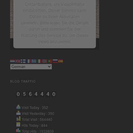
Drittanbieters, um Videoinhalte
einzubetten. Dieser Service kann
Daten zu Ihren Aktivitäten
sammeln. Bitte lesen Sie die Details
durch und stimmen Sie der
Nutzung des Service zu, um dieses
Video anzusehen.
Mehr Informationen
Akzeptieren
BLOG TRAFFIC
powered by
Usercentrics
Consent Management Platform
&
eRecht24
Visit Today : 352
Visit Yesterday : 350
Total Visit : 564440
Hits Today : 844
Total Hits : 1933809