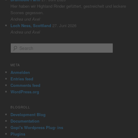
Hier haben wir Highland Rinder gefüttert, gestreichelt und leckere
Scones gegessen.
Andrea und Axel
Loch Ness, Scottland
27. Juni 2026
Andrea und Axel
S
e
a
r
META
c
Anmelden
h
Entries feed
Comments feed
WordPress.org
BLOGROLL
Development Blog
Documentation
Gopi's Wordpress Plug- ins
Plugins