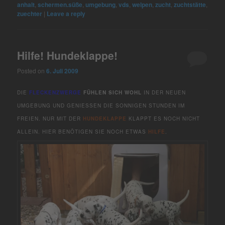
anhalt
,
schermen.süße
,
umgebung
,
vds
,
welpen
,
zucht
,
zuchtstätte
,
zuechter
|
Leave a reply
Hilfe! Hundeklappe!
Posted on
6. Juli 2009
DIE
FLECKENZWERGE
FÜHLEN SICH WOHL
IN DER NEUEN
UMGEBUNG UND GENIESSEN DIE SONNIGEN STUNDEN IM F
REIEN. NUR MIT DER
HUNDEKLAPPE
KLAPPT ES NOCH NICHT
ALLEIN. HIER BENÖTIGEN SIE NOCH ETWAS
HILFE
.