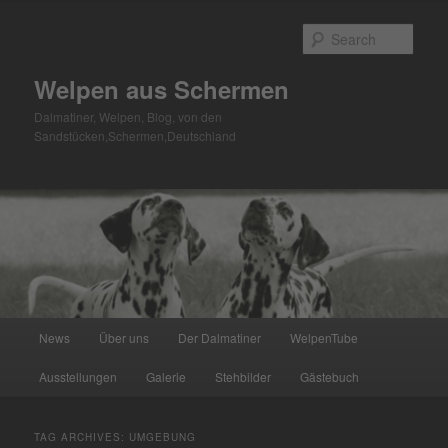
Skip
Skip
to
to
Sear
primary
secondary
content
content
Welpen aus Schermen
Dalmatiner, Welpen, Blog, von den
Sandstücken,Schermen,Deutschland
Main
News
Über uns
Der Dalmatiner
WelpenTube
menu
Ausstellungen
Galerie
Stehbilder
Gästebuch
TAG ARCHIVES:
UMGEBUNG