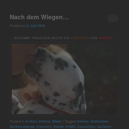
Nach dem Wiegen…
Posted on
6. Juli 2009
… BEKOMMT FRAUCHEN HEUTE EIN
KÜSSCHEN
VON
ATHENE
.
Posted in
A-Wurf
,
Athene
,
Bilder
|
Tagged
Athene
,
Dalmatiner
,
flecken-zwerge
,
frauchen
,
Hunde
,
HvMD
,
kuesschen
,
sachsen-