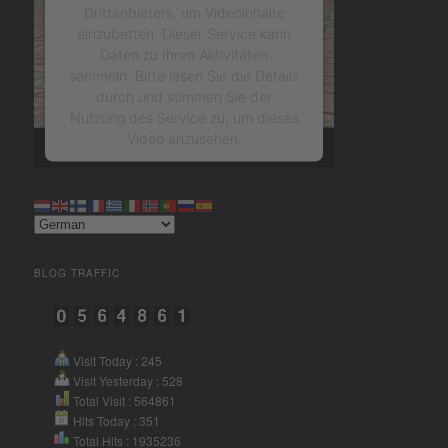
Drittanbieters, um Videoinhalte
einzubetten. Dieser Service kann
Daten zu Ihren Aktivitäten
sammeln. Bitte lesen Sie die Details
durch und stimmen Sie der
Nutzung des Service zu, um dieses
Video anzusehen.
Mehr Informationen
Akzeptieren
BLOG TRAFFIC
powered by
Usercentrics
Consent Management Platform
&
eRecht24
Visit Today : 245
Visit Yesterday : 528
Total Visit : 564861
Hits Today : 351
Total Hits : 1935236