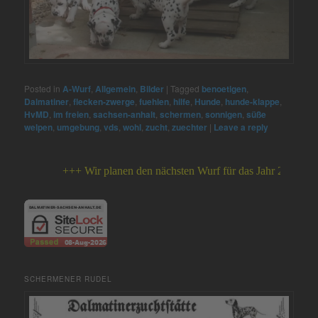
Posted in
A-Wurf
,
Allgemein
,
Bilder
|
Tagged
benoetigen
,
Dalmatiner
,
flecken-zwerge
,
fuehlen
,
hilfe
,
Hunde
,
hunde-klappe
,
HvMD
,
im freien
,
sachsen-anhalt
,
schermen
,
sonnigen
,
süße
welpen
,
umgebung
,
vds
,
wohl
,
zucht
,
zuechter
|
Leave a reply
+++ Wir planen den nächsten Wurf für das Jahr 2026 +++
SCHERMENER RUDEL