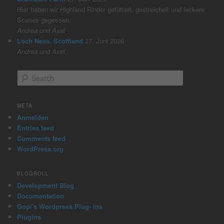
Hier haben wir Highland Rinder gefüttert, gestreichelt und leckere
Scones gegessen.
Andrea und Axel
Loch Ness, Scottland
27. Juni 2026
Andrea und Axel
S
e
a
r
META
c
Anmelden
h
Entries feed
Comments feed
WordPress.org
BLOGROLL
Development Blog
Documentation
Gopi's Wordpress Plug- ins
Plugins