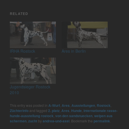
RELATED
IRHA Rostock
Ares in Berlin
Jugendsieger Rostock
2010
This entry was posted in
A-Wurf
,
Ares
,
Ausstellungen
,
Rostock
,
Züchterinfo
and tagged
2. platz
,
Ares
,
Hunde
,
internationale rasse-
hunde-ausstellung rostock
,
von den sandstuecken
,
welpen aus
schermen
,
zucht
by
andrea-und-axel
. Bookmark the
permalink
.