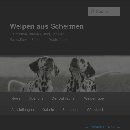
Skip
to
Sear
primary
content
Welpen aus Schermen
Dalmatiner, Welpen, Blog, von den
Sandstücken,Schermen,Deutschland
Main
News
Über uns
Der Dalmatiner
WelpenTube
menu
Ausstellungen
Galerie
Stehbilder
Gästebuch
Post
←
Previous
Next
→