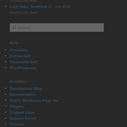
Andrea und Axel
Loch Ness, Scottland
27. Juni 2026
Andrea und Axel
S
e
a
r
META
c
Anmelden
h
Entries feed
Comments feed
WordPress.org
BLOGROLL
Development Blog
Documentation
Gopi's Wordpress Plug- ins
Plugins
Suggest Ideas
Support Forum
Themes