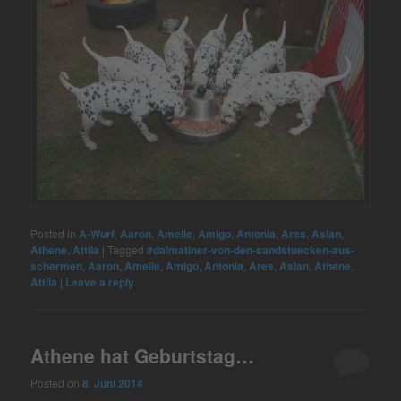
Posted in
A-Wurf
,
Aaron
,
Amelie
,
Amigo
,
Antonia
,
Ares
,
Aslan
,
Athene
,
Attila
|
Tagged
#dalmatiner-von-den-sandstuecken-aus-
schermen
,
Aaron
,
Amelie
,
Amigo
,
Antonia
,
Ares
,
Aslan
,
Athene
,
Attila
|
Leave a reply
Athene hat Geburtstag…
Posted on
8. Juni 2014