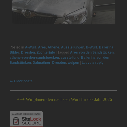
Posted in
A-Wurf
,
Ares
,
Athene
,
Ausstellungen
,
B-Wurf
,
Ballerina
,
Bilder
,
Dresden
,
Züchterinfo
|
Tagged
Ares von den Sandstücken
,
athene-von-den-sandstuecken
,
ausstellung
,
Ballerina von den
Sandstücken
,
Dalmatiner
,
Dresden
,
welpen
|
Leave a reply
Post
←
Older posts
navigation
++ Wir planen den nächsten Wurf für das Jahr 2026 +++