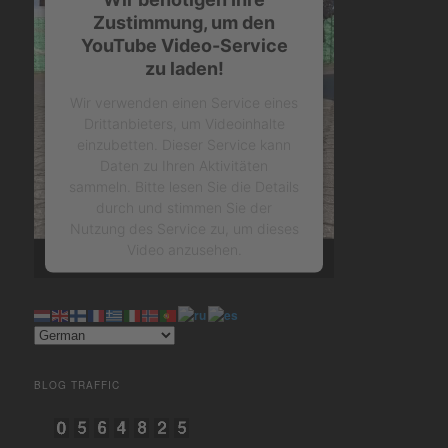
Zustimmung, um den
YouTube Video-Service
zu laden!
Wir verwenden einen Service eines
Drittanbieters, um Videoinhalte
einzubetten. Dieser Service kann
Daten zu Ihren Aktivitäten
sammeln. Bitte lesen Sie die Details
durch und stimmen Sie der
Nutzung des Service zu, um dieses
Video anzusehen.
Mehr Informationen
Akzeptieren
BLOG TRAFFIC
powered by
Usercentrics
Consent Management Platform
&
eRecht24