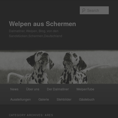
Skip
Skip
to
to
Sear
primary
secondary
content
content
Welpen aus Schermen
Dalmatiner, Welpen, Blog, von den
Sandstücken,Schermen,Deutschland
Main
News
Über uns
Der Dalmatiner
WelpenTube
menu
Ausstellungen
Galerie
Stehbilder
Gästebuch
CATEGORY ARCHIVES:
ARES