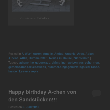
Gemeinsames Frühstück
Posted in
A-Wurf
,
Aaron
,
Amelie
,
Amigo
,
Antonia
,
Ares
,
Aslan
,
Athene
,
Attila
,
Hummel vMD
,
Neues zu Hause
,
Züchterinfo
|
Tagged
athene-hat-geburtstag
,
dalmatiner-welpen-aus-schermen
,
gemeinsames-fruehstueck
,
hummel-singt-geburtstagslied
,
rasse-
hunde
|
Leave a reply
Happy birthday A-chen von
den Sandstücken!!!
Posted on
8. Juni 2013