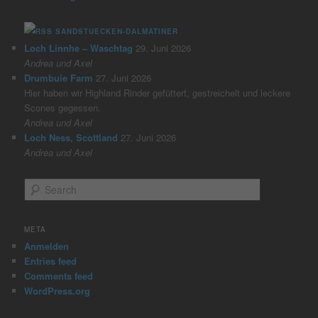
SANDSTUECKEN-DALMATINER
Loch Linnhe – Waschtag
29. Juni 2026
Andrea und Axel
Drumbuie Farm
27. Juni 2026
Hier haben wir Highland Rinder gefüttert, gestreichelt und leckere
Scones gegessen.
Andrea und Axel
Loch Ness, Scottland
27. Juni 2026
Andrea und Axel
S
e
a
r
META
c
Anmelden
h
Entries feed
Comments feed
WordPress.org