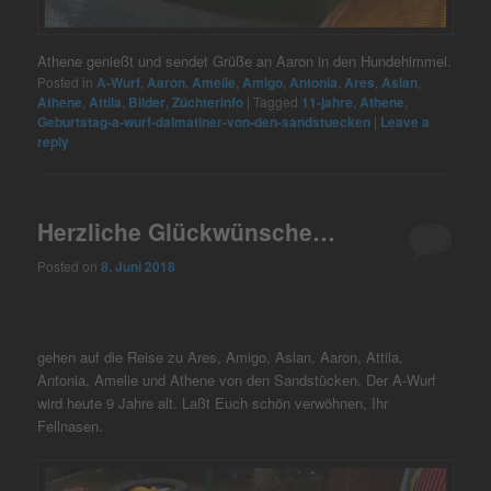
Athene genießt und sendet Grüße an Aaron in den Hundehimmel.
Posted in
A-Wurf
,
Aaron
,
Amelie
,
Amigo
,
Antonia
,
Ares
,
Aslan
,
Athene
,
Attila
,
Bilder
,
Züchterinfo
|
Tagged
11-jahre
,
Athene
,
Geburtstag-a-wurf-dalmatiner-von-den-sandstuecken
|
Leave a
reply
Herzliche Glückwünsche…
Posted on
8. Juni 2018
gehen auf die Reise zu Ares, Amigo, Aslan, Aaron, Attila,
Antonia, Amelie und Athene von den Sandstücken. Der A-Wurf
wird heute 9 Jahre alt. Laßt Euch schön verwöhnen, Ihr
Fellnasen.