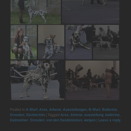
Posted in
A-Wurf
,
Ares
,
Athene
,
Ausstellungen
,
B-Wurf
,
Ballerina
,
Dresden
,
Züchterinfo
|
Tagged
Ares
,
Athene
,
ausstellung
,
ballerina
,
Dalmatiner
,
Dresden
,
von den Sandstücken
,
welpen
|
Leave a reply