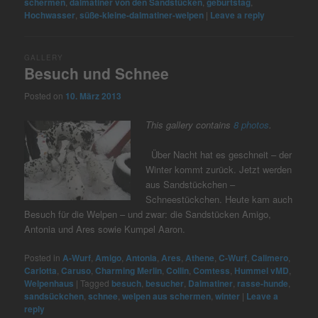
schermen
,
dalmatiner von den Sandstücken
,
geburtstag
,
Hochwasser
,
süße-kleine-dalmatiner-welpen
|
Leave a reply
GALLERY
Besuch und Schnee
Posted on
10. März 2013
This gallery contains
8 photos
.
Über Nacht hat es geschneit – der
Winter kommt zurück. Jetzt werden
aus Sandstückchen –
Schneestückchen. Heute kam auch
Besuch für die Welpen – und zwar: die Sandstücken Amigo,
Antonia und Ares sowie Kumpel Aaron.
Posted in
A-Wurf
,
Amigo
,
Antonia
,
Ares
,
Athene
,
C-Wurf
,
Calimero
,
Carlotta
,
Caruso
,
Charming Merlin
,
Collin
,
Comtess
,
Hummel vMD
,
Welpenhaus
|
Tagged
besuch
,
besucher
,
Dalmatiner
,
rasse-hunde
,
sandsückchen
,
schnee
,
welpen aus schermen
,
winter
|
Leave a
reply