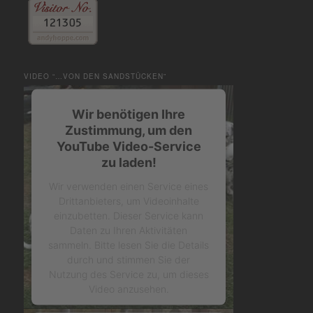
VIDEO “…VON DEN SANDSTÜCKEN”
Wir benötigen Ihre
Zustimmung, um den
YouTube Video-Service
zu laden!
Wir verwenden einen Service eines
Drittanbieters, um Videoinhalte
einzubetten. Dieser Service kann
Daten zu Ihren Aktivitäten
sammeln. Bitte lesen Sie die Details
durch und stimmen Sie der
Nutzung des Service zu, um dieses
Video anzusehen.