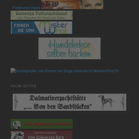
Fotokunst Haas
MeisterPetzTV
DALMI-SEITEN