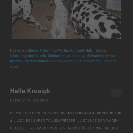
Posted in
Athene
,
Charming Merlin
,
Hummel vMD
|
Tagged
Charming-merlin-vds
,
dalmatiner welpen
,
lua-dalmatiner-welpe-
merlin
,
von den sandstuecken
,
welpen aus schermen
|
Leave a
reply
Halle Krosigk
Posted on
30. Mai 2011
ES WAR EIN SEHR SCHÖNES
AUSSTELLUNGSWOCHENENDE ZUR
21. LGA
, BEI SUPER-TOLLEM WETTER, 99 DALMATINER WAREN
GEMELDET, 4 DAVON ” VON DEN SANDSTÜCKEN”. WIR FREUEN