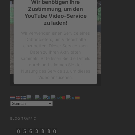
Wir benötigen Ihre
Zustimmung, um den
YouTube Video-Service
zu laden!
Wir verwenden einen Service eines
Drittanbieters, um Videoinhalte
einzubetten. Dieser Service kann
Daten zu Ihren Aktivitäten
sammeln. Bitte lesen Sie die Details
durch und stimmen Sie der
Nutzung des Service zu, um dieses
Video anzusehen.
Mehr Informationen
Akzeptieren
BLOG TRAFFIC
powered by
Usercentrics
Consent Management Platform
&
eRecht24