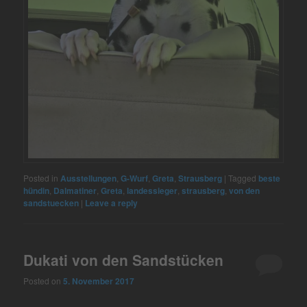
Posted in
Ausstellungen
,
G-Wurf
,
Greta
,
Strausberg
|
Tagged
beste
hündin
,
Dalmatiner
,
Greta
,
landessieger
,
strausberg
,
von den
sandstuecken
|
Leave a reply
Dukati von den Sandstücken
Posted on
5. November 2017