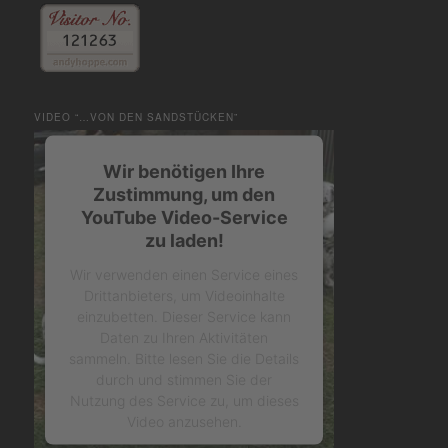
VIDEO “…VON DEN SANDSTÜCKEN”
Wir benötigen Ihre
Zustimmung, um den
YouTube Video-Service
zu laden!
Wir verwenden einen Service eines
Drittanbieters, um Videoinhalte
einzubetten. Dieser Service kann
Daten zu Ihren Aktivitäten
sammeln. Bitte lesen Sie die Details
durch und stimmen Sie der
Nutzung des Service zu, um dieses
Video anzusehen.