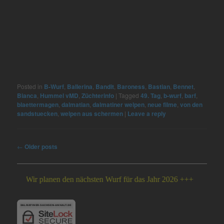
Posted in
B-Wurf
,
Ballerina
,
Bandit
,
Baroness
,
Bastian
,
Bennet
,
Bianca
,
Hummel vMD
,
Züchterinfo
|
Tagged
49. Tag
,
b-wurf
,
barf
,
blaettermagen
,
dalmatian
,
dalmatiner welpen
,
neue filme
,
von den
sandstuecken
,
welpen aus schermen
|
Leave a reply
Post
←
Older posts
navigation
 planen den nächsten Wurf für das Jahr 2026 +++