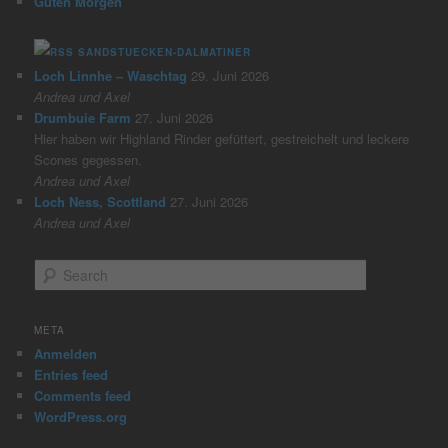
Guten Morgen
SANDSTUECKEN-DALMATINER
Loch Linnhe – Waschtag
29. Juni 2026
Andrea und Axel
Drumbuie Farm
27. Juni 2026
Hier haben wir Highland Rinder gefüttert, gestreichelt und leckere
Scones gegessen.
Andrea und Axel
Loch Ness, Scottland
27. Juni 2026
Andrea und Axel
S
e
a
r
META
c
Anmelden
h
Entries feed
Comments feed
WordPress.org