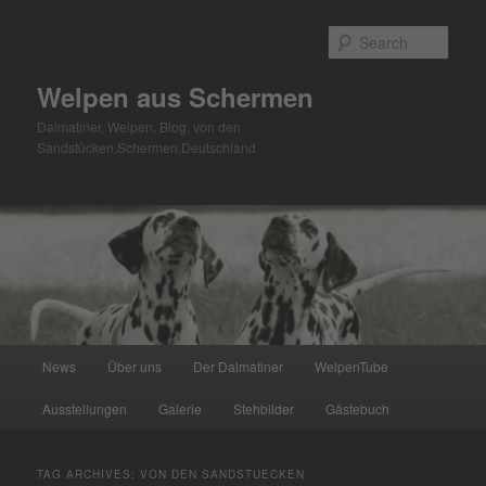
Skip
Skip
to
to
Sear
primary
secondary
content
content
Welpen aus Schermen
Dalmatiner, Welpen, Blog, von den
Sandstücken,Schermen,Deutschland
Main
News
Über uns
Der Dalmatiner
WelpenTube
menu
Ausstellungen
Galerie
Stehbilder
Gästebuch
TAG ARCHIVES:
VON DEN SANDSTUECKEN