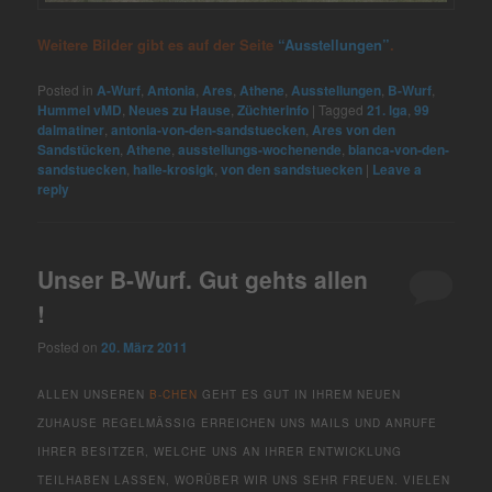
Weitere Bilder gibt es auf der Seite
“Ausstellungen”
.
Posted in
A-Wurf
,
Antonia
,
Ares
,
Athene
,
Ausstellungen
,
B-Wurf
,
Hummel vMD
,
Neues zu Hause
,
Züchterinfo
|
Tagged
21. lga
,
99
dalmatiner
,
antonia-von-den-sandstuecken
,
Ares von den
Sandstücken
,
Athene
,
ausstellungs-wochenende
,
bianca-von-den-
sandstuecken
,
halle-krosigk
,
von den sandstuecken
|
Leave a
reply
Unser B-Wurf. Gut gehts allen
!
Posted on
20. März 2011
ALLEN UNSEREN
B-CHEN
GEHT ES GUT IN IHREM NEUEN
ZUHAUSE REGELMÄSSIG ERREICHEN UNS MAILS UND ANRUFE I
HRER BESITZER, WELCHE UNS AN IHRER ENTWICKLUNG T
EILHABEN LASSEN, WORÜBER WIR UNS SEHR FREUEN. VIELEN D