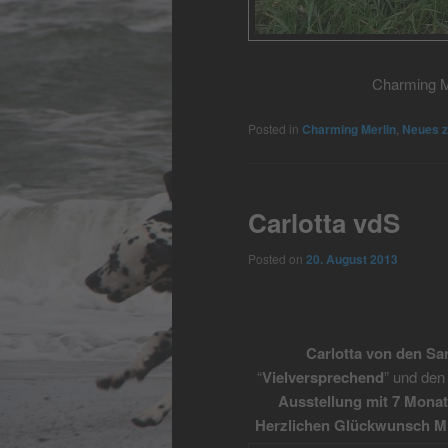
Charming M
Posted in
Charming Merlin
,
Neues 
Carlotta vdS
Posted on
20. August 2013
Carlotta von den S
“
Vielversprechend
” und den 
Ausstellung mit 7 Mona
Herzlichen Glückwunsch Mi