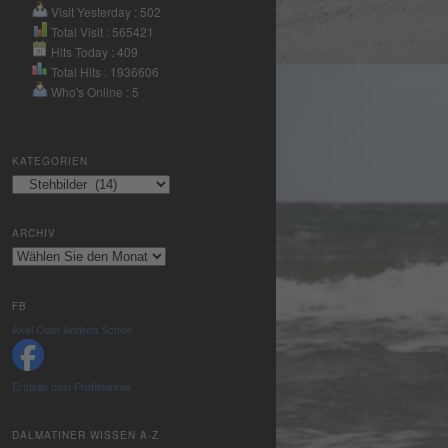
Nutzung des
Visit Yesterday : 502
Service zu, um
Total Visit : 565421
Hits Today : 409
dieses Video
Total Hits : 1936606
anzusehen.
Who's Online : 5
Mehr
Informationen
KATEGORIEN
Kategorien
Akzeptieren
powered by
ARCHIV
Usercentrics
Archiv
Consent
Management
Platform
&
FB
eRecht24
Axel Oder Andrea Schoe
Erstelle dein Profilbanner
DALMATINER WISSEN A-Z