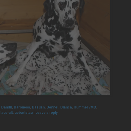
,
Bandit
,
Baroness
,
Bastian
,
Bennet
,
Bianca
,
Hummel vMD
,
tage-alt
,
geburtstag
|
Leave a reply