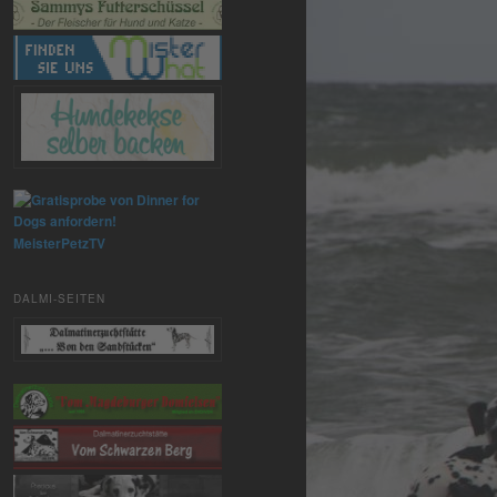
MeisterPetzTV
DALMI-SEITEN