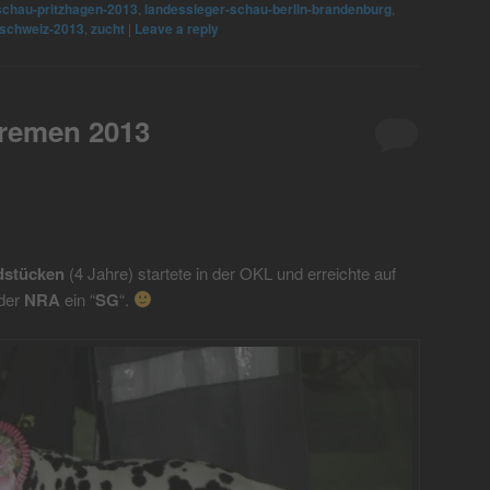
chau-pritzhagen-2013
,
landessieger-schau-berlin-brandenburg
,
-schweiz-2013
,
zucht
|
Leave a reply
Bremen 2013
dstücken
(4 Jahre) startete in der OKL und erreichte auf
 der
NRA
ein “
SG
“.