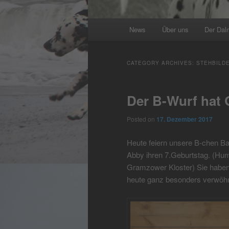
Main
News
Über uns
Der Dal
menu
CATEGORY ARCHIVES:
STEHBILD
Der B-Wurf hat 
Posted on
17. Dezember 2017
Heute feiern unsere B-chen Ban
Abby ihren 7.Geburtstag. (H
Gramzower Kloster) Sie haben 
heute ganz besonders verwöh