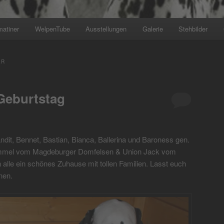
matiner
WelpenTube
Ausstellungen
Galerie
Stehbilder
+++ Wir planen den nächsten W
ER
Geburtstag
dit, Bennet, Bastian, Bianca, Ballerina und Baroness gen.
ummel vom Magdeburger Domfelsen & Union Jack vom
alle ein schönes Zuhause mit tollen Familien. Lasst euch
nen.