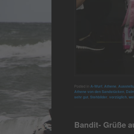
Posted in
A-Wurf
,
Athene
,
Ausstell
Athene von den Sandstücken
,
Dalm
sehr gut
,
Stehbilder
,
vorzüglich
,
we
Bandit- Grüße a