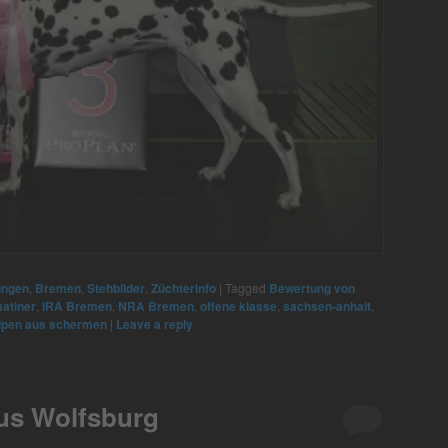
ungen
,
Bremen
,
Stehbilder
,
Züchterinfo
|
Tagged
Bewertung von
atiner
,
IRA Bremen
,
NRA Bremen
,
offene klasse
,
sachsen-anhalt
,
lpen aus schermen
|
Leave a reply
us Wolfsburg