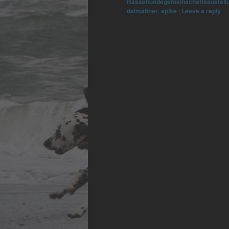
Rassehundegemeinschaftsaustell
dalmatiner
,
spike
|
Leave a reply