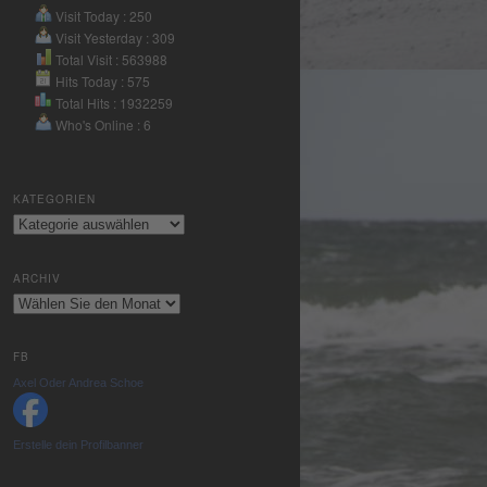
Nutzung des
Visit Today : 250
Service zu, um
Visit Yesterday : 309
dieses Video
Total Visit : 563988
anzusehen.
Hits Today : 575
Total Hits : 1932259
Who's Online : 6
Mehr
Informationen
KATEGORIEN
Akzeptieren
Kategorien
powered by
Usercentrics
ARCHIV
Consent
Archiv
Management
Platform
&
eRecht24
FB
Axel Oder Andrea Schoe
Erstelle dein Profilbanner