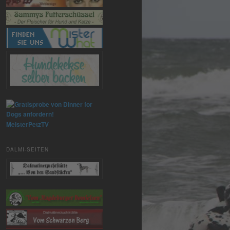
MeisterPetzTV
DALMI-SEITEN