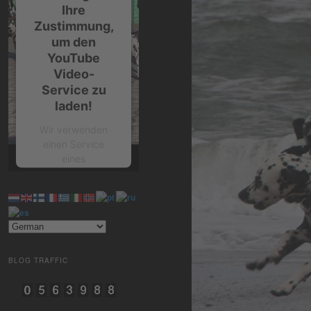
Ihre
Zustimmung,
um den
YouTube
Video-
Service zu
laden!
Wir verwenden
einen Service
eines
Drittanbieters, um
Videoinhalte
einzubetten.
Dieser Service
kann Daten zu
Ihren Aktivitäten
sammeln. Bitte
BLOG TRAFFIC
lesen Sie die
Details durch und
stimmen Sie der