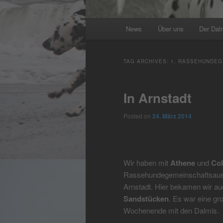
Main
News
Über uns
Der Dal
menu
TAG ARCHIVES:
1. RASSEHUNDE
In Arnstadt
Posted on
24. März 2014
Wir haben mit
Athene
und
Col
Rassehundegemeinschaftsaustel
Arnstadt. Hier bekamen wir au
Sandstücken
. Es war eine g
Wochenende mit den Dalmis.