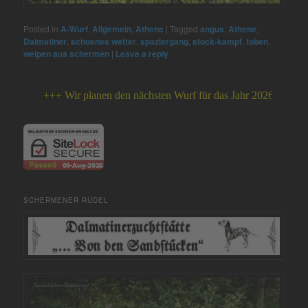
Posted in
A-Wurf
,
Allgemein
,
Athene
|
Tagged
angus
,
Athene
,
Dalmatiner
,
schoenes wetter
,
spaziergang
,
stock-kampf
,
toben
,
welpen aus schermen
|
Leave a reply
+++ Wir planen den nächsten Wurf für das Jahr 2026 +++
SCHERMENER RUDEL