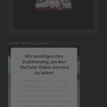
G-WURF – AKTUELLES VIDEO
Wir benötigen Ihre
Zustimmung, um den
YouTube Video-Service
zu laden!
Wir verwenden einen Service eines
Drittanbieters, um Videoinhalte
einzubetten. Dieser Service kann
Daten zu Ihren Aktivitäten
sammeln. Bitte lesen Sie die Details
durch und stimmen Sie der