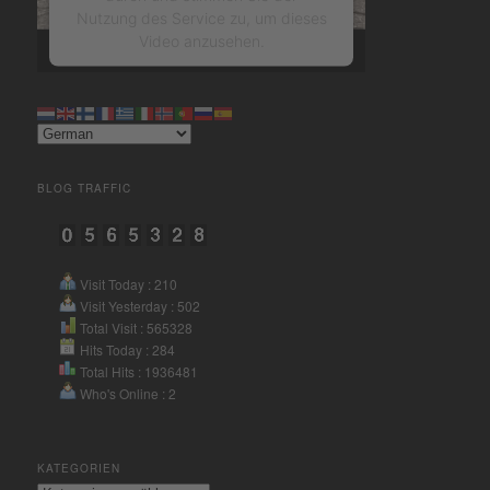
Nutzung des Service zu, um dieses
Video anzusehen.
Mehr Informationen
Akzeptieren
BLOG TRAFFIC
powered by
Usercentrics
Consent Management Platform
&
eRecht24
Visit Today : 210
Visit Yesterday : 502
Total Visit : 565328
Hits Today : 284
Total Hits : 1936481
Who's Online : 2
KATEGORIEN