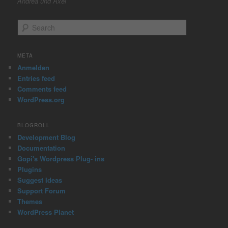
Andrea und Axel
S
e
a
r
META
c
Anmelden
h
Entries feed
Comments feed
WordPress.org
BLOGROLL
Development Blog
Documentation
Gopi's Wordpress Plug- ins
Plugins
Suggest Ideas
Support Forum
Themes
WordPress Planet