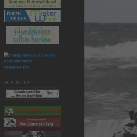
MeisterPetzTV
DALMI-SEITEN