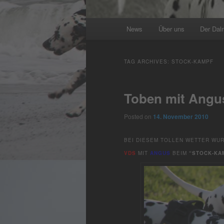
Main
News
Über uns
Der Dal
menu
TAG ARCHIVES:
STOCK-KAMPF
Toben mit Angu
Posted on
14. November 2010
BEI DIESEM TOLLEN WETTER WU
VDS
MIT
ANGUS
BEIM
“STOCK-KA