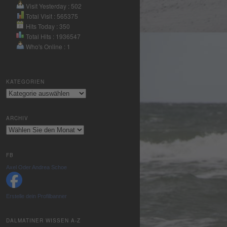
Nutzung des
Visit Yesterday : 502
Service zu, um
Total Visit : 565375
Hits Today : 350
dieses Video
Total Hits : 1936547
anzusehen.
Who's Online : 1
Mehr
Informationen
KATEGORIEN
Kategorien
Akzeptieren
powered by
ARCHIV
Usercentrics
Archiv
Consent
Management
Platform
&
FB
eRecht24
Axel Oder Andrea Schoe
Erstelle dein Profilbanner
DALMATINER WISSEN A-Z