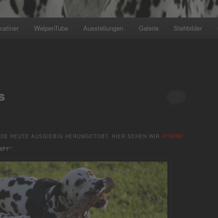
matiner
WelpenTube
Ausstellungen
Galerie
Stehbilder
+++ Wir planen den nächs
s
RDE HEUTE AUSGIEBIG HERUMGETOBT. HIER SEHEN WIR
ATHENE
MPF”
.