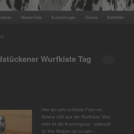
matiner
WelpenTube
Ausstellungen
Galerie
Stehbilder
+++ Wir planen den näch
EN
stückener Wurfkiste Tag
Hier ein sehr schönes Foto von
Athene vdS aus der Wurfkiste. Man
sieht ihr die Anstrengung – jederzeit
für ihre Welpen da zu sein –