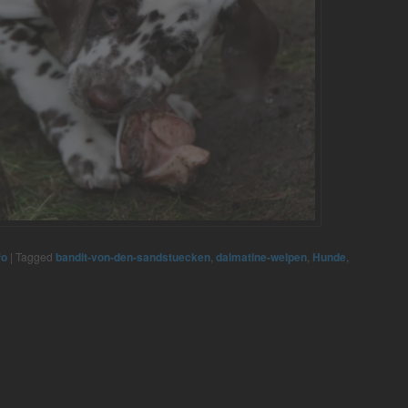
fo
|
Tagged
bandit-von-den-sandstuecken
,
dalmatine-welpen
,
Hunde
,