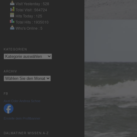
Nutzung des
Visit Yesterday : 528
Service zu, um
Total Visit : 564724
Hits Today : 125
dieses Video
Total Hits : 1935010
anzusehen.
Who's Online : 5
Mehr
Informationen
KATEGORIEN
Kategorien
Akzeptieren
powered by
ARCHIV
Usercentrics
Archiv
Consent
Management
Platform
&
FB
eRecht24
Axel Oder Andrea Schoe
Erstelle dein Profilbanner
DALMATINER WISSEN A-Z