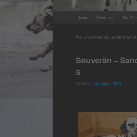
Main
News
Über uns
Der Dal
menu
TAG ARCHIVES:
DALMATINE-WELP
Souverän – Sand
5
Posted on
28. Januar 2013