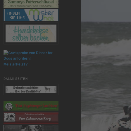
MeisterPetzTV
DALMI-SEITEN