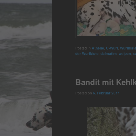
Posted in
Athene
,
C-Wurf
,
Wurfkist
der Wurfkiste
,
dalmatine-welpen
,
s
Bandit mit Kehl
Posted on
6. Februar 2011