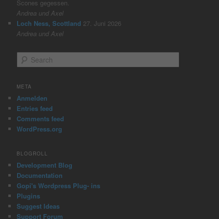
Scones gegessen.
Andrea und Axel
Loch Ness, Scottland
27. Juni 2026
Andrea und Axel
S
e
a
r
META
c
Anmelden
h
Entries feed
Comments feed
WordPress.org
BLOGROLL
Development Blog
Documentation
Gopi's Wordpress Plug- ins
Plugins
Suggest Ideas
Support Forum