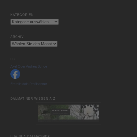
KATEGORIEN
Kategorien
ARCHIV
Archiv
FB
Axel Oder Andrea Schoe
Erstelle dein Profilbanner
DALMATINER WISSEN A-Z
LUA/NUA DALMATINER