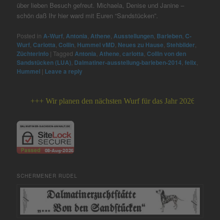
über lieben Besuch gefreut. Michaela, Denise und Janine –
schön daß Ihr hier ward mit Euren “Sandstücken”.
Posted in
A-Wurf
,
Antonia
,
Athene
,
Ausstellungen
,
Barleben
,
C-
Wurf
,
Carlotta
,
Collin
,
Hummel vMD
,
Neues zu Hause
,
Stehbilder
,
Züchterinfo
|
Tagged
Antonia
,
Athene
,
carlotta
,
Collin von den
Sandstücken (LUA)
,
Dalmatiner-ausstellung-barleben-2014
,
felix
,
Hummel
|
Leave a reply
+++ Wir planen den nächsten Wurf für das Jahr 2026 +++
SCHERMENER RUDEL