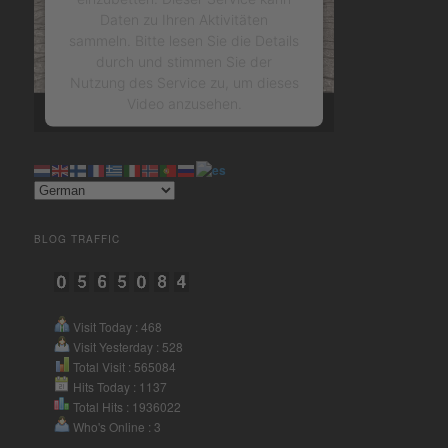
Daten zu Ihren Aktivitäten
sammeln. Bitte lesen Sie die Details
durch und stimmen Sie der
Nutzung des Service zu, um dieses
Video anzusehen.
Mehr Informationen
Akzeptieren
BLOG TRAFFIC
powered by
Usercentrics
Consent Management Platform
&
eRecht24
Visit Today : 468
Visit Yesterday : 528
Total Visit : 565084
Hits Today : 1137
Total Hits : 1936022
Who's Online : 3