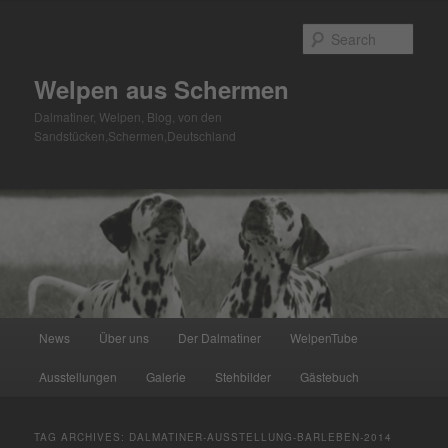
Skip
Skip
to
to
Sear
primary
secondary
content
content
Welpen aus Schermen
Dalmatiner, Welpen, Blog, von den
Sandstücken,Schermen,Deutschland
Main
News
Über uns
Der Dalmatiner
WelpenTube
menu
Ausstellungen
Galerie
Stehbilder
Gästebuch
TAG ARCHIVES:
DALMATINER-AUSSTELLUNG-BARLEBEN-2014