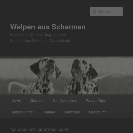
Skip
Skip
to
to
Sear
primary
secondary
content
content
Welpen aus Schermen
Dalmatiner, Welpen, Blog, von den
Sandstücken,Schermen,Deutschland
Main
News
Über uns
Der Dalmatiner
WelpenTube
menu
Ausstellungen
Galerie
Stehbilder
Gästebuch
TAG ARCHIVES:
JÜGSTENKLASSE