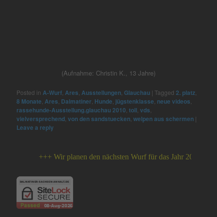
(Aufnahme: Christin K., 13 Jahre)
Posted in
A-Wurf
,
Ares
,
Ausstellungen
,
Glauchau
|
Tagged
2. platz
,
8 Monate
,
Ares
,
Dalmatiner
,
Hunde
,
jügstenklasse
,
neue videos
,
rassehunde-Ausstellung.glauchau 2010
,
toll
,
vds
,
vielversprechend
,
von den sandstuecken
,
welpen aus schermen
|
Leave a reply
+++ Wir planen den nächsten Wurf für das Jahr 2026 +++