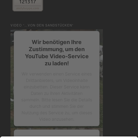
VIDEO “…VON DEN SANDSTÜCKEN”
Wir benötigen Ihre
Zustimmung, um den
YouTube Video-Service
zu laden!
Wir verwenden einen Service eines
Drittanbieters, um Videoinhalte
einzubetten. Dieser Service kann
Daten zu Ihren Aktivitäten
sammeln. Bitte lesen Sie die Details
durch und stimmen Sie der
Nutzung des Service zu, um dieses
Video anzusehen.
Mehr Informationen