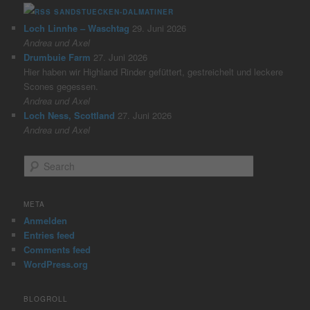
SANDSTUECKEN-DALMATINER
Loch Linnhe – Waschtag
29. Juni 2026
Andrea und Axel
Drumbuie Farm
27. Juni 2026
Hier haben wir Highland Rinder gefüttert, gestreichelt und leckere
Scones gegessen.
Andrea und Axel
Loch Ness, Scottland
27. Juni 2026
Andrea und Axel
S
e
a
r
META
c
Anmelden
h
Entries feed
Comments feed
WordPress.org
BLOGROLL