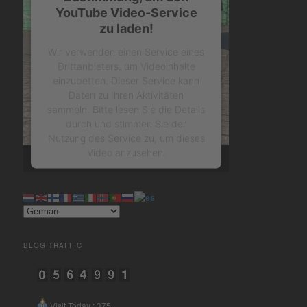
YouTube Video-Service
zu laden!
Wir verwenden einen Service eines
Drittanbieters, um Videoinhalte
einzubetten. Dieser Service kann
Daten zu Ihren Aktivitäten
sammeln. Bitte lesen Sie die Details
durch und stimmen Sie der
Nutzung des Service zu, um dieses
Video anzusehen.
Mehr Informationen
Akzeptieren
BLOG TRAFFIC
powered by
Usercentrics
Consent Management Platform
&
eRecht24
Visit Today : 375