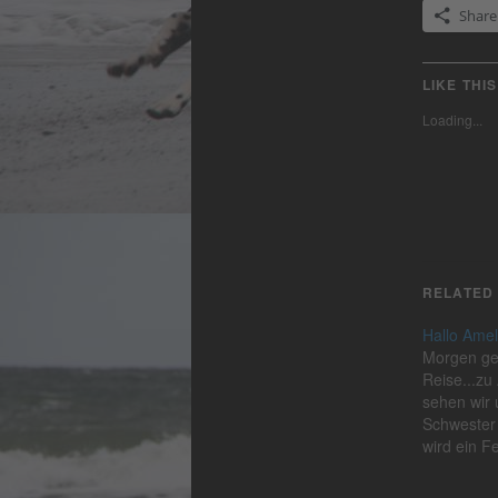
Share
LIKE THIS
Loading...
RELATED
Hallo Amel
Morgen geh
Reise...zu 
sehen wir 
Schwester
wird ein F
wir erst ei
herumtobe