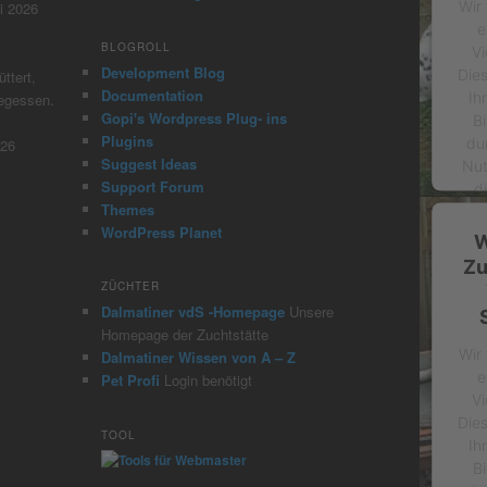
Wir
i 2026
e
BLOGROLL
Vi
Development Blog
Die
ttert,
Documentation
Ih
gegessen.
Gopi's Wordpress Plug- ins
Bi
Plugins
du
026
Suggest Ideas
Nut
Support Forum
d
Themes
WordPress Planet
W
Zu
ZÜCHTER
Dalmatiner vdS -Homepage
Unsere
Homepage der Zuchtstätte
p
Wir
Dalmatiner Wissen von A – Z
e
Pet Profi
Login benötigt
Vi
Die
TOOL
Ih
Bi