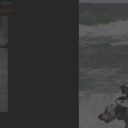
 NICHT
UREDEN”
.