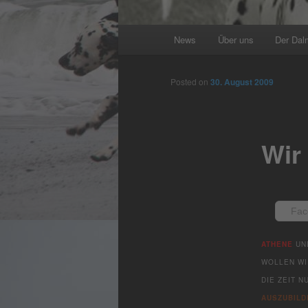
Main
News
Über uns
Der Dal
menu
Posted on
30. August 2009
Wir 
Fac
ATHENE
U
WOLLEN W
DIE ZEIT 
AUSZUBILD