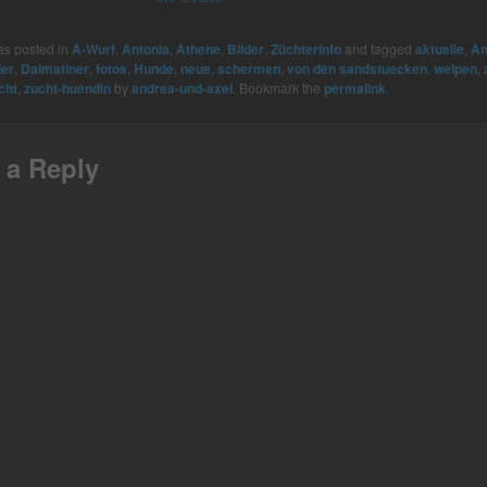
en, wer von uns
e ist. Wir freuen
as posted in
A-Wurf
,
Antonia
,
Athene
,
Bilder
,
Züchterinfo
and tagged
aktuelle
,
An
n Zweibeinern
der
,
Dalmatiner
,
fotos
,
Hunde
,
neue
,
schermen
,
von den sandstuecken
,
welpen
,
lles Wiedersehen.
cht
,
zucht-huendin
by
andrea-und-axel
. Bookmark the
permalink
.
Antonia
 a Reply