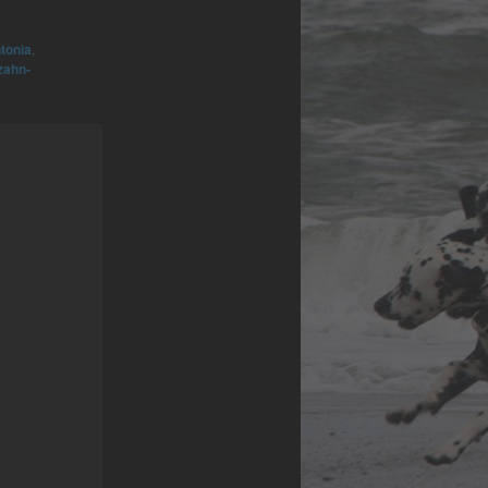
tonia
,
zahn-