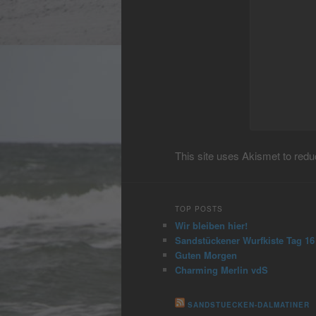
This site uses Akismet to re
TOP POSTS
Wir bleiben hier!
Sandstückener Wurfkiste Tag 16
Guten Morgen
Charming Merlin vdS
SANDSTUECKEN-DALMATINER