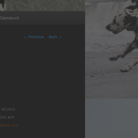
Gästebuch
Post
←
Previous
Next
→
navigation
N BEIDEN
DEN WIR
NDEN, SIE