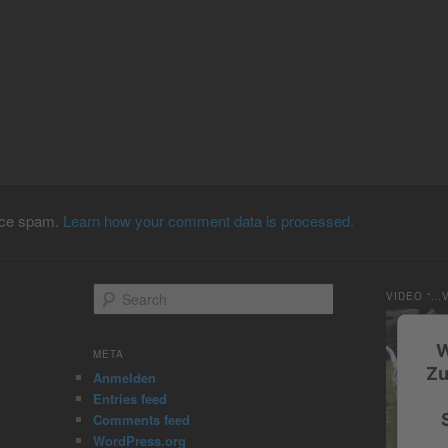
duce spam.
Learn how your comment data is processed.
S
VIDEO “…
e
a
W
r
META
c
Zu
Anmelden
h
Entries feed
Comments feed
WordPress.org