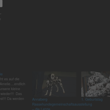
:
ie
t es auf die
Amelie....endlich
unsere kleine
 wieder!!! Das
est!!! Da werden
Annaberg
1. Geburtstag
nmal ordentlich
Rassehundegemeinschaftsausstellung
n und
– die Letzte