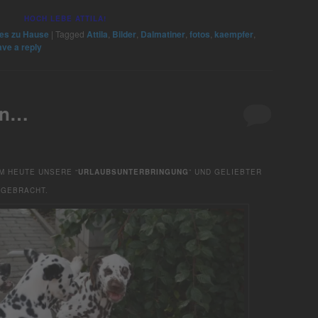
HOCH LEBE ATTILA!
es zu Hause
|
Tagged
Attila
,
Bilder
,
Dalmatiner
,
fotos
,
kaempfer
,
ve a reply
en…
M HEUTE UNSERE “
URLAUBSUNTERBRINGUNG
” UND GELIEBTER
IGEBRACHT.