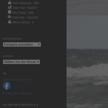
Nutzung des
Visit Yesterday : 309
Service zu, um
Total Visit : 564007
Hits Today : 639
dieses Video
Total Hits : 1932323
anzusehen.
Who's Online : 4
Mehr
Informationen
KATEGORIEN
Kategorien
Akzeptieren
powered by
ARCHIV
Usercentrics
Archiv
Consent
Management
Platform
&
FB
eRecht24
Axel Oder Andrea Schoe
Erstelle dein Profilbanner
DALMATINER WISSEN A-Z