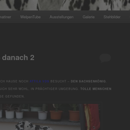
matiner
WelpenTube
Ausstellungen
Galerie
Stehbilder
+++ Wir planen den näc
 danach 2
ACH HAUSE NOCH
ATTILA VDS
BESUCHT –
DEN SACHSENKÖNIG
.
 SICH SEHR WOHL, IN PRÄCHTIGER UMGEBUNG.
TOLLE MENSCHEN
USE GEFUNDEN.