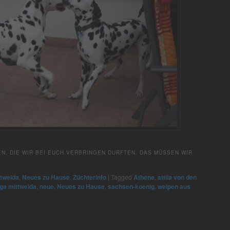
N, DIE WIR BEI EUCH VERBRINGEN DURFTEN. DAS MÜSSEN WIR
ttweida
,
Neues zu Hause
,
Züchterinfo
|
Tagged
Athene
,
attila von den
lga mittweida
,
neue
,
Neues zu Hause
,
sachsen-koenig
,
welpen aus