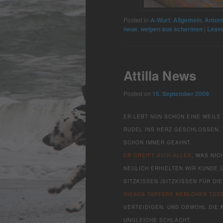
Posted in
A-Wurf
,
Allgemein
,
Anton
neue
,
welpen aus schermen
|
Leave
Attilla News
Posted on
15. September 2009
ER LEBT NUN SCHON EINE WEILE
RUDEL INS HERZ GESCHLOSSEN. 
SCHON IMMER GEAHNT.
ER GREIFT SICH ALLES
, WAS NIC
NEULICH ERHIELTEN WIR KUNDE 
SITZKISSEN (SITZKISSEN FÜR D
DIESES
TAPFERE KERLCHEN
TOD
VERTEIDIGEN. UND OBWOHL DIE
UNGLEICHE SCHLACHT.