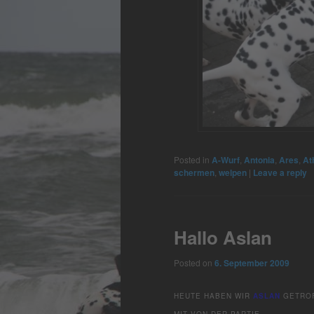
Posted in
A-Wurf
,
Antonia
,
Ares
,
At
schermen
,
welpen
|
Leave a reply
Hallo Aslan
Posted on
6. September 2009
HEUTE HABEN WIR
ASLAN
GETRO
MIT VON DER PARTIE.