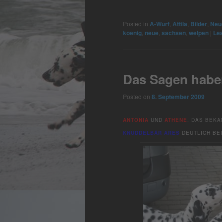
Posted in
A-Wurf
,
Attila
,
Bilder
,
Neu
koenig
,
neue
,
sachsen
,
welpen
|
Lea
Das Sagen hab
Posted on
8. September 2009
ANTONIA
UND
ATHENE
. DAS BEKA
KNUDDELBÄR ARES
DEUTLICH BE