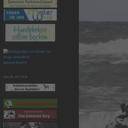
MeisterPetzTV
DALMI-SEITEN