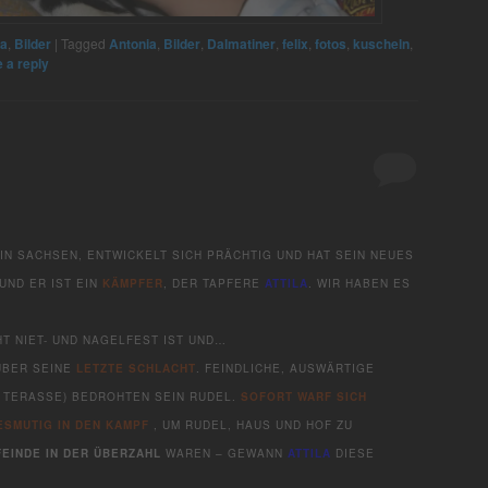
ia
,
Bilder
|
Tagged
Antonia
,
Bilder
,
Dalmatiner
,
felix
,
fotos
,
kuscheln
,
 a reply
 IN SACHSEN, ENTWICKELT SICH PRÄCHTIG UND HAT SEIN NEUES
UND ER IST EIN
KÄMPFER
, DER TAPFERE
ATTILA
. WIR HABEN ES
HT NIET- UND NAGELFEST IST UND…
ÜBER SEINE
LETZTE SCHLACHT
. FEINDLICHE, AUSWÄRTIGE
IE TERASSE) BEDROHTEN SEIN RUDEL.
SOFORT WARF SICH
ESMUTIG IN DEN KAMPF
, UM RUDEL, HAUS UND HOF ZU
FEINDE IN DER ÜBERZAHL
WAREN – GEWANN
ATTILA
DIESE