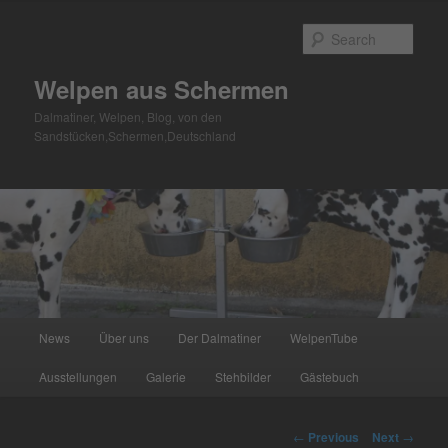
Skip
to
Sear
primary
content
Welpen aus Schermen
Dalmatiner, Welpen, Blog, von den
Sandstücken,Schermen,Deutschland
Main
News
Über uns
Der Dalmatiner
WelpenTube
menu
Ausstellungen
Galerie
Stehbilder
Gästebuch
Post
←
Previous
Next
→