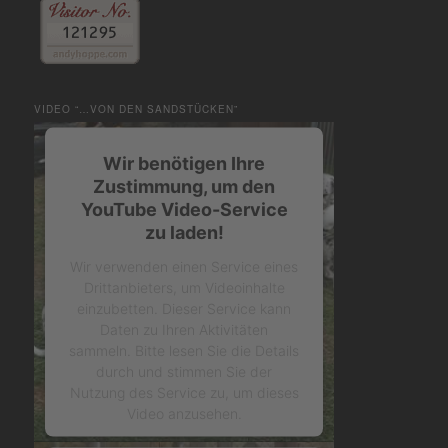
VIDEO “…VON DEN SANDSTÜCKEN”
Wir benötigen Ihre
Zustimmung, um den
YouTube Video-Service
zu laden!
Wir verwenden einen Service eines
Drittanbieters, um Videoinhalte
einzubetten. Dieser Service kann
Daten zu Ihren Aktivitäten
sammeln. Bitte lesen Sie die Details
durch und stimmen Sie der
Nutzung des Service zu, um dieses
Video anzusehen.