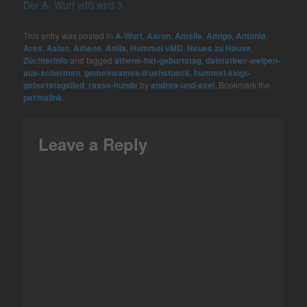
Der A- Wurf vdS wird 3
This entry was posted in
A-Wurf
,
Aaron
,
Amelie
,
Amigo
,
Antonia
,
Ares
,
Aslan
,
Athene
,
Attila
,
Hummel vMD
,
Neues zu Hause
,
Züchterinfo
and tagged
athene-hat-geburtstag
,
dalmatiner-welpen-
aus-schermen
,
gemeinsames-fruehstueck
,
hummel-singt-
geburtstagslied
,
rasse-hunde
by
andrea-und-axel
. Bookmark the
permalink
.
Leave a Reply