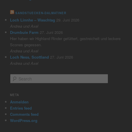
SANDSTUECKEN-DALMATINER
Loch Linnhe – Waschtag
29. Juni 2026
Andrea und Axel
Drumbuie Farm
27. Juni 2026
Hier haben wir Highland Rinder gefüttert, gestreichelt und leckere
Scones gegessen.
Andrea und Axel
Loch Ness, Scottland
27. Juni 2026
Andrea und Axel
S
e
a
r
META
c
Anmelden
h
Entries feed
Comments feed
WordPress.org