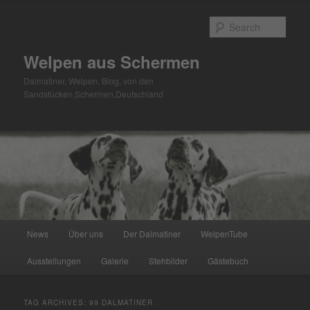
Skip
Skip
to
to
Sear
primary
secondary
content
content
Welpen aus Schermen
Dalmatiner, Welpen, Blog, von den
Sandstücken,Schermen,Deutschland
Main
News
Über uns
Der Dalmatiner
WelpenTube
menu
Ausstellungen
Galerie
Stehbilder
Gästebuch
TAG ARCHIVES:
99 DALMATINER