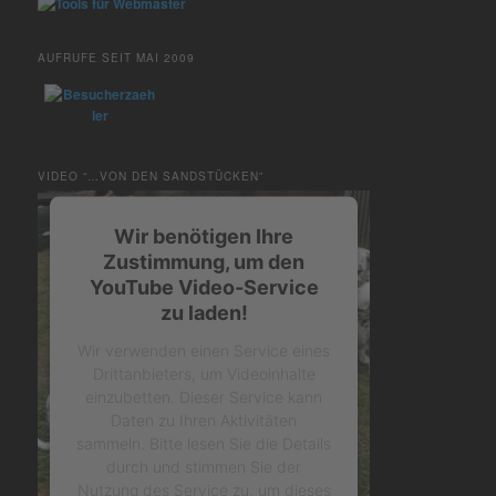
AUFRUFE SEIT MAI 2009
VIDEO “…VON DEN SANDSTÜCKEN”
Wir benötigen Ihre
Zustimmung, um den
YouTube Video-Service
zu laden!
Wir verwenden einen Service eines
Drittanbieters, um Videoinhalte
einzubetten. Dieser Service kann
Daten zu Ihren Aktivitäten
sammeln. Bitte lesen Sie die Details
durch und stimmen Sie der
Nutzung des Service zu, um dieses