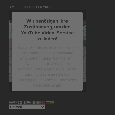
G-WURF – AKTUELLES VIDEO
Wir benötigen Ihre
Zustimmung, um den
YouTube Video-Service
zu laden!
Wir verwenden einen Service eines
Drittanbieters, um Videoinhalte
einzubetten. Dieser Service kann
Daten zu Ihren Aktivitäten
sammeln. Bitte lesen Sie die Details
durch und stimmen Sie der
Nutzung des Service zu, um dieses
Video anzusehen.
Mehr Informationen
Akzeptieren