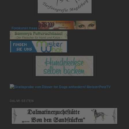
Fotokunst Haas
MeisterPetzTV
DALMI-SEITEN