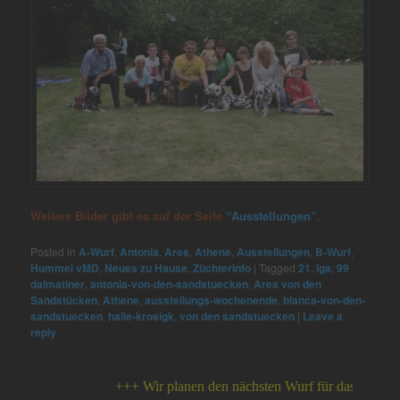
Weitere Bilder gibt es auf der Seite
“Ausstellungen”
.
Posted in
A-Wurf
,
Antonia
,
Ares
,
Athene
,
Ausstellungen
,
B-Wurf
,
Hummel vMD
,
Neues zu Hause
,
Züchterinfo
|
Tagged
21. lga
,
99
dalmatiner
,
antonia-von-den-sandstuecken
,
Ares von den
Sandstücken
,
Athene
,
ausstellungs-wochenende
,
bianca-von-den-
sandstuecken
,
halle-krosigk
,
von den sandstuecken
|
Leave a
reply
+++ Wir planen den nächsten Wurf für das Jahr 2026 