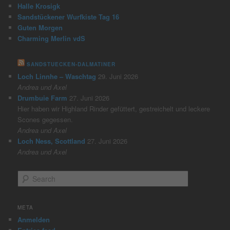
Halle Krosigk
Sandstückener Wurfkiste Tag 16
Guten Morgen
Charming Merlin vdS
SANDSTUECKEN-DALMATINER
Loch Linnhe – Waschtag
29. Juni 2026
Andrea und Axel
Drumbuie Farm
27. Juni 2026
Hier haben wir Highland Rinder gefüttert, gestreichelt und leckere
Scones gegessen.
Andrea und Axel
Loch Ness, Scottland
27. Juni 2026
Andrea und Axel
S
e
a
r
META
c
Anmelden
h