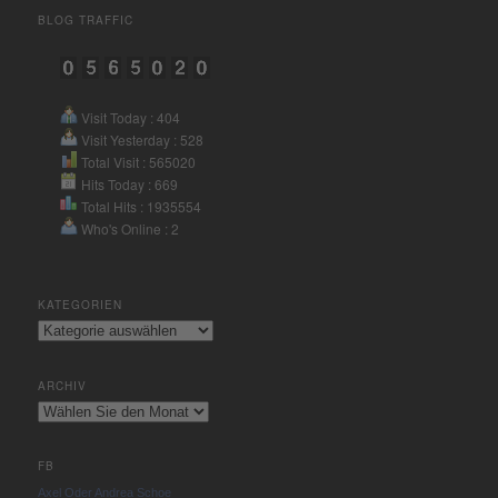
BLOG TRAFFIC
powered by
Usercentrics
Consent Management Platform
&
eRecht24
Visit Today : 404
Visit Yesterday : 528
Total Visit : 565020
Hits Today : 669
Total Hits : 1935554
Who's Online : 2
KATEGORIEN
Kategorien
ARCHIV
Archiv
FB
Axel Oder Andrea Schoe