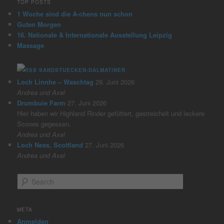
TOP POSTS
1 Woche sind die A-chens nun schon
Guten Morgen
16. Nationale & Internationale Ausstellung Leipzig
Massage
SANDSTUECKEN-DALMATINER
Loch Linnhe – Waschtag
29. Juni 2026
Andrea und Axel
Drumbuie Farm
27. Juni 2026
Hier haben wir Highland Rinder gefüttert, gestreichelt und leckere
Scones gegessen.
Andrea und Axel
Loch Ness, Scottland
27. Juni 2026
Andrea und Axel
S
e
a
r
META
c
Anmelden