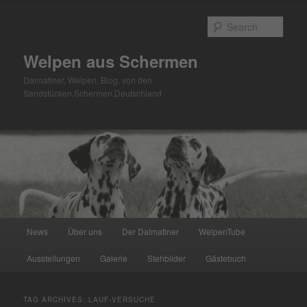
Skip
Skip
to
to
Sear
primary
secondary
content
content
Welpen aus Schermen
Dalmatiner, Welpen, Blog, von den
Sandstücken,Schermen,Deutschland
Main
News
Über uns
Der Dalmatiner
WelpenTube
menu
Ausstellungen
Galerie
Stehbilder
Gästebuch
TAG ARCHIVES:
LAUF-VERSUCHE