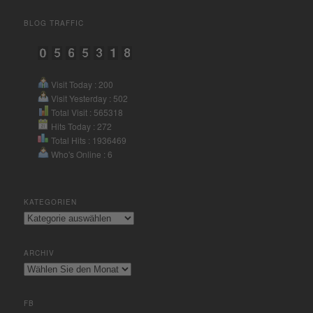
Akzeptieren
BLOG TRAFFIC
powered by
Usercentrics
Consent Management Platform
&
eRecht24
Visit Today : 200
Visit Yesterday : 502
Total Visit : 565318
Hits Today : 272
Total Hits : 1936469
Who's Online : 6
KATEGORIEN
Kategorien
ARCHIV
Archiv
FB