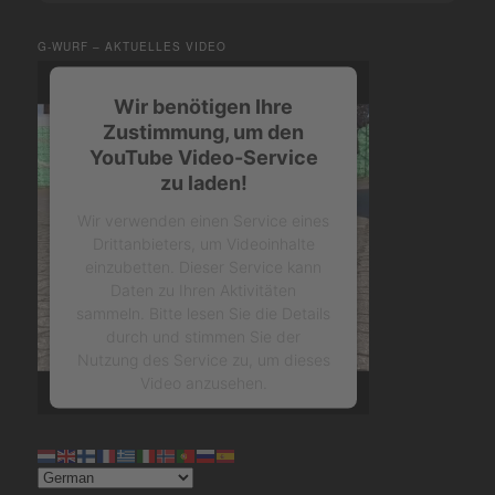
G-WURF – AKTUELLES VIDEO
Wir benötigen Ihre
Zustimmung, um den
YouTube Video-Service
zu laden!
Wir verwenden einen Service eines
Drittanbieters, um Videoinhalte
einzubetten. Dieser Service kann
Daten zu Ihren Aktivitäten
sammeln. Bitte lesen Sie die Details
durch und stimmen Sie der
Nutzung des Service zu, um dieses
Video anzusehen.
Mehr Informationen