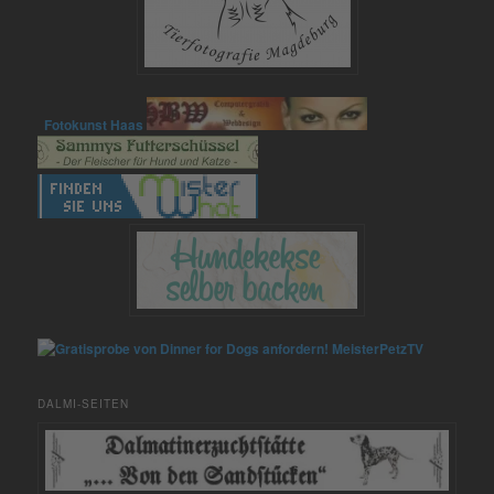
Fotokunst Haas
MeisterPetzTV
DALMI-SEITEN