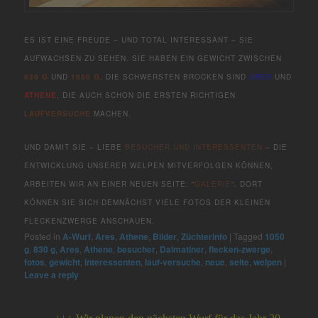
ES IST EINE FREUDE – UND TOTAL INTERESSANT – SIE
AUFWACHSEN ZU SEHEN. SIE HABEN EIN GEWICHT ZWISCHEN
830 G
UND
1050 G
. DIE SCHWERSTEN BROCKEN SIND
ARES
UND
ATHENE
, DIE AUCH SCHON DIE ERSTEN RICHTIGEN
LAUFVERSUCHE
MACHEN.
UND DAMIT SIE – LIEBE
BESUCHER UND INTERESSENTEN
– DIE
ENTWICKLUNG UNSERER WELPEN MITVERFOLGEN KÖNNEN,
ARBEITEN WIR AN EINER NEUEN SEITE: “
GALERIE
“. DORT
KÖNNEN SIE SICH DEMNÄCHST VIELE FOTOS DER KLEINEN
FLECKENZWERGE ANSCHAUEN.
Posted in
A-Wurf
,
Ares
,
Athene
,
Bilder
,
Züchterinfo
|
Tagged
1050
g
,
830 g
,
Ares
,
Athene
,
besucher
,
Dalmatiner
,
flecken-zwerge
,
fotos
,
gewicht
,
interessenten
,
lauf-versuche
,
neue
,
seite
,
welpen
|
Leave a reply