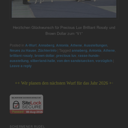
Herzlichen Glückwunsch für Precious Luv Brilliant Rosaly und
Brown Dollar zum “V1”
Posted in
A-Wurf
,
Annaberg
,
Antonia
,
Athene
,
Ausstellungen
,
Neues zu Hause
,
Züchterinfo
|
Tagged
annaberg
,
Antonia
,
Athene
,
brilliant rosaly
,
brown dollar
,
precious luv
,
rasse-hunde-
ausstellung
,
silberland-halle
,
von den sandstuecken
,
vorzüglich
|
Leave a reply
+++ Wir planen den nächsten Wurf für das Jahr 2026 +++
SCHERMENER RUDEL