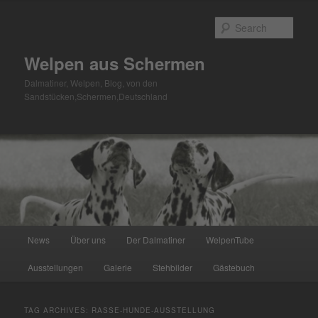
Skip
Skip
to
to
Sear
primary
secondary
content
content
Welpen aus Schermen
Dalmatiner, Welpen, Blog, von den
Sandstücken,Schermen,Deutschland
Main
News
Über uns
Der Dalmatiner
WelpenTube
menu
Ausstellungen
Galerie
Stehbilder
Gästebuch
TAG ARCHIVES:
RASSE-HUNDE-AUSSTELLUNG