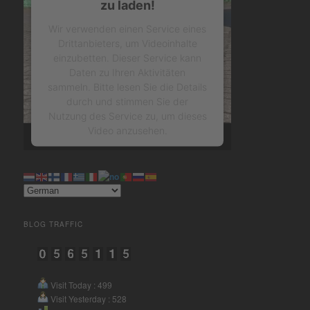
zu laden!
Wir verwenden einen Service eines
Drittanbieters, um Videoinhalte
einzubetten. Dieser Service kann
Daten zu Ihren Aktivitäten
sammeln. Bitte lesen Sie die Details
durch und stimmen Sie der
Nutzung des Service zu, um dieses
Video anzusehen.
Mehr Informationen
Akzeptieren
BLOG TRAFFIC
powered by
Usercentrics
Consent Management Platform
&
eRecht24
Visit Today : 499
Visit Yesterday : 528