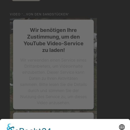
VIDEO “…VON DEN SANDSTÜCKEN”
Wir benötigen Ihre
Zustimmung, um den
YouTube Video-Service
zu laden!
Wir verwenden einen Service eines
Drittanbieters, um Videoinhalte
einzubetten. Dieser Service kann
Daten zu Ihren Aktivitäten
sammeln. Bitte lesen Sie die Details
durch und stimmen Sie der
Nutzung des Service zu, um dieses
Video anzusehen.
Mehr Informationen
Wir benötigen Ihre
Zustimmung, um den