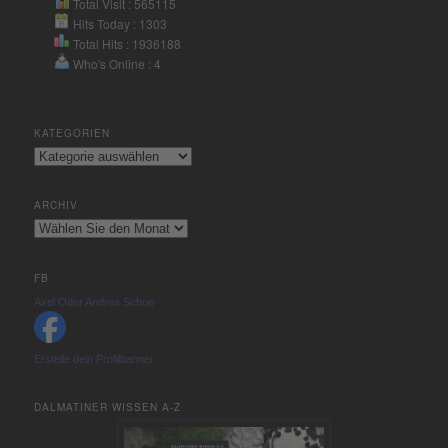
Total Visit : 565115
Hits Today : 1303
Total Hits : 1936188
Who's Online : 4
KATEGORIEN
Kategorien
ARCHIV
Archiv
FB
Axel Oder Andrea Schoe
Erstelle dein Profilbanner
DALMATINER WISSEN A-Z