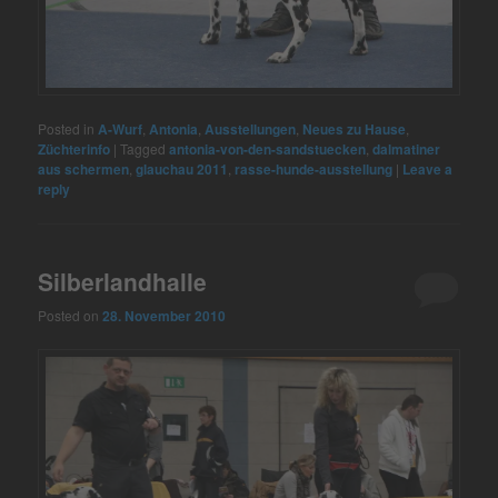
Posted in
A-Wurf
,
Antonia
,
Ausstellungen
,
Neues zu Hause
,
Züchterinfo
|
Tagged
antonia-von-den-sandstuecken
,
dalmatiner
aus schermen
,
glauchau 2011
,
rasse-hunde-ausstellung
|
Leave a
reply
Silberlandhalle
Posted on
28. November 2010