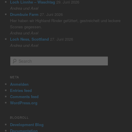
Loch Linnhe – Waschtag
29. Juni 2026
Andrea und Axel
Drumbuie Farm
27. Juni 2026
Hier haben wir Highland Rinder gefüttert, gestreichelt und leckere
Scones gegessen.
Andrea und Axel
Loch Ness, Scottland
27. Juni 2026
Andrea und Axel
S
e
a
r
META
c
Anmelden
h
Entries feed
Comments feed
WordPress.org
BLOGROLL
Development Blog
Documentation