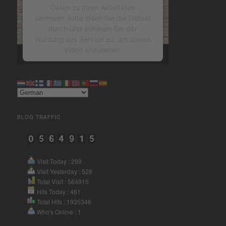
Daten zu Ihren Aktivitäten
sammeln. Bitte lesen Sie die Details
durch und stimmen Sie der
Nutzung des Service zu, um dieses
Video anzusehen.
Mehr Informationen
Akzeptieren
BLOG TRAFFIC
powered by
Usercentrics
Consent Management Platform
&
eRecht24
Visit Today : 299
Visit Yesterday : 528
Total Visit : 564915
Hits Today : 461
Total Hits : 1935346
Who's Online : 1