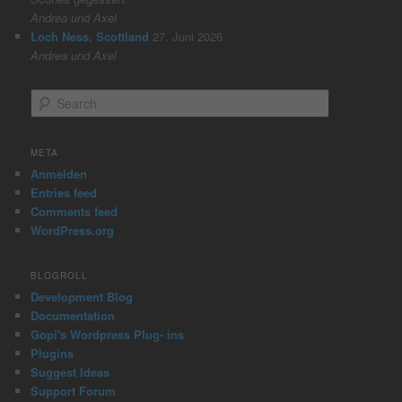
Andrea und Axel
Loch Ness, Scottland
27. Juni 2026
Andrea und Axel
S
e
a
r
META
c
Anmelden
h
Entries feed
Comments feed
WordPress.org
BLOGROLL
Development Blog
Documentation
Gopi's Wordpress Plug- ins
Plugins
Suggest Ideas
Support Forum