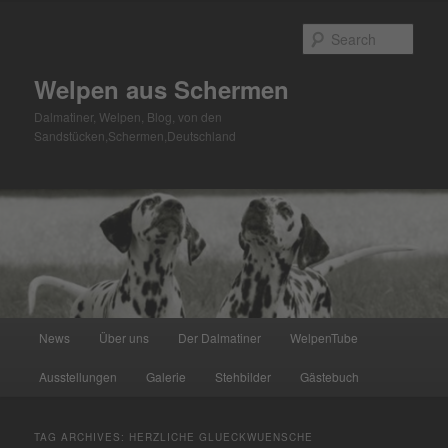
Skip
Skip
to
to
Sear
primary
secondary
content
content
Welpen aus Schermen
Dalmatiner, Welpen, Blog, von den
Sandstücken,Schermen,Deutschland
Main
News
Über uns
Der Dalmatiner
WelpenTube
menu
Ausstellungen
Galerie
Stehbilder
Gästebuch
TAG ARCHIVES:
HERZLICHE GLUECKWUENSCHE