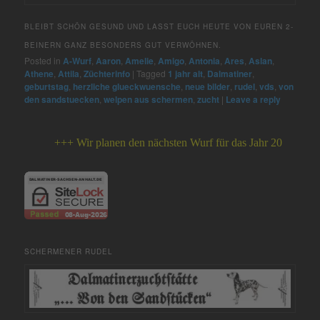
BLEIBT SCHÖN GESUND UND LASST EUCH HEUTE VON EUREN 2-
BEINERN GANZ BESONDERS GUT VERWÖHNEN.
Posted in
A-Wurf
,
Aaron
,
Amelie
,
Amigo
,
Antonia
,
Ares
,
Aslan
,
Athene
,
Attila
,
Züchterinfo
|
Tagged
1 jahr alt
,
Dalmatiner
,
geburtstag
,
herzliche glueckwuensche
,
neue bilder
,
rudel
,
vds
,
von
den sandstuecken
,
welpen aus schermen
,
zucht
|
Leave a reply
+++ Wir planen den nächsten Wurf für das Jahr 2026 +++
SCHERMENER RUDEL