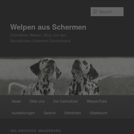
Skip
Skip
to
to
Sear
primary
secondary
content
content
Welpen aus Schermen
Dalmatiner, Welpen, Blog, von den
Sandstücken,Schermen,Deutschland
Main
News
Über uns
Der Dalmatiner
WelpenTube
menu
Ausstellungen
Galerie
Stehbilder
Gästebuch
TAG ARCHIVES:
MAGDEBURG