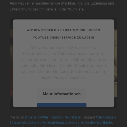
Also wackelt er nachher an die Milchbar. Tja, die Erziehung und
Unterordnung beginnt bereits in der Wurfkiste.
WIR BENÖTIGEN IHRE ZUSTIMMUNG, UM DEN
YOUTUBE VIDEO-SERVICE ZU LADEN!
Wir verwenden einen Service eines
Drittanbieters, um Videoinhalte einzubetten.
Dieser Service kann Daten zu Ihren Aktivitäten
sammeln. Bitte lesen Sie die Details durch und
stimmen Sie der Nutzung des Service zu, um
dieses Video anzusehen.
Mehr Informationen
Akzeptieren
Posted in
Athene
,
D-Wurf
,
Davinci
,
Wurfkiste
|
Tagged
#dalmatiner-
powered by
Usercentrics Consent
15tage-alt
,
#dalmatiner-erziehung
,
#dalmatiner-in-der-Wurfkiste
,
Management Platform
&
eRecht24