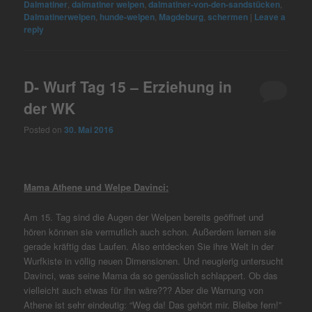
Dalmatiner
,
dalmatiner welpen
,
dalmatiner-von-den-sandstücken
,
Dalmatinerwelpen
,
hunde-welpen
,
Magdeburg
,
schermen
|
Leave a
reply
D- Wurf Tag 15 – Erziehung in
der WK
Posted on
30. Mai 2016
Mama Athene und Welpe Davinci:
Am 15. Tag sind die Augen der Welpen bereits geöffnet und
hören können sie vermutlich auch schon. Außerdem lernen sie
gerade kräftig das Laufen. Also entdecken Sie ihre Welt in der
Wurfkiste in völlig neuen Dimensionen. Und neugierig untersucht
Davinci, was seine Mama da so genüsslich schlappert. Ob das
vielleicht auch etwas für ihn wäre??? Aber die Warnung von
Athene ist sehr eindeutig: “Weg da! Das gehört mir. Bleibe fern!”