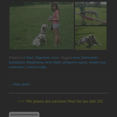
Posted in
A-Wurf
,
Allgemein
,
Ares
|
Tagged
Ares
,
Dalmatiner
,
hundeplatz
,
Magdeburg
,
neue bilder
,
pfingsten
,
spass
,
welpen aus
schermen
|
Leave a reply
Post
←
Older posts
navigation
+++ Wir planen den nächsten Wurf für das Jahr 2026 +++