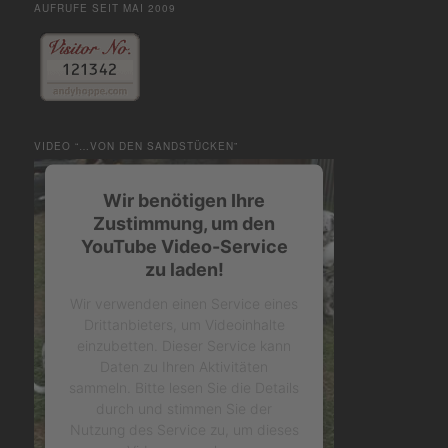
AUFRUFE SEIT MAI 2009
VIDEO “…VON DEN SANDSTÜCKEN”
Wir benötigen Ihre
Zustimmung, um den
YouTube Video-Service
zu laden!
Wir verwenden einen Service eines
Drittanbieters, um Videoinhalte
einzubetten. Dieser Service kann
Daten zu Ihren Aktivitäten
sammeln. Bitte lesen Sie die Details
durch und stimmen Sie der
Nutzung des Service zu, um dieses