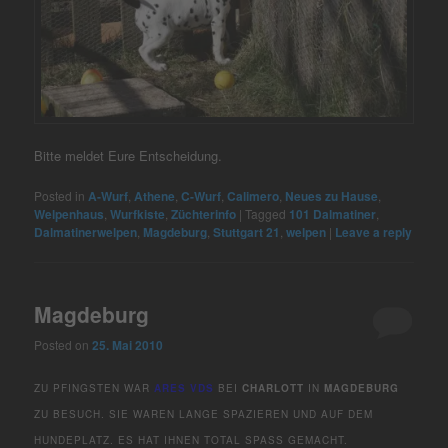
Bitte meldet Eure Entscheidung.
Posted in
A-Wurf
,
Athene
,
C-Wurf
,
Calimero
,
Neues zu Hause
,
Welpenhaus
,
Wurfkiste
,
Züchterinfo
|
Tagged
101 Dalmatiner
,
Dalmatinerwelpen
,
Magdeburg
,
Stuttgart 21
,
welpen
|
Leave a reply
Magdeburg
Posted on
25. Mai 2010
ZU PFINGSTEN WAR
ARES VDS
BEI
CHARLOTT
IN
MAGDEBURG
ZU BESUCH. SIE WAREN LANGE SPAZIEREN UND AUF DEM
HUNDEPLATZ. ES HAT IHNEN TOTAL SPASS GEMACHT.