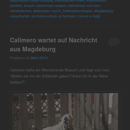
#dalmatiner-unterordnung
,
#dalmatiner-video
,
#dalmatiner-
züchter
,
d-wurf
,
dalmatiner welpen
,
dalmatiner-von-den-
sandstücken
,
dalmatiner-zucht
,
Dalmatinerwelpen
,
Magdeburg
,
rassehunde
,
sachsen-anhalt
,
schermen
|
Leave a reply
Calimero wartet auf Nachricht
aus Magdeburg
Posted on
5. März 2013
Calimero hatte am Wochenende Besuch und fragt sich nun:
“Wollen sie mir ein Körbchen geben? Kann ich in der Nähe
bleiben?”