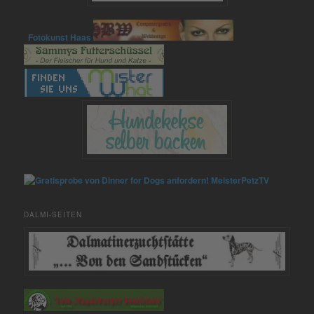
Fotokunst Haas
MeisterPetzTV
DALMI-SEITEN