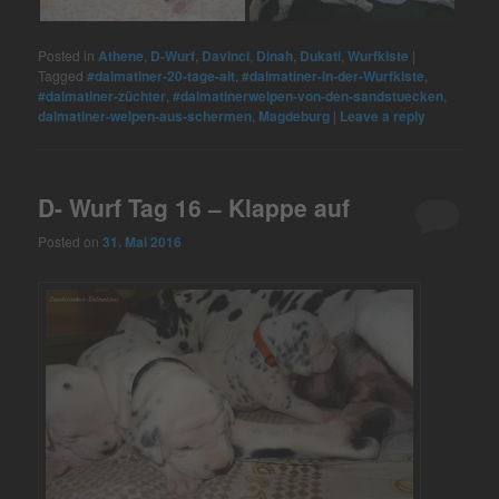
Posted in
Athene
,
D-Wurf
,
Davinci
,
Dinah
,
Dukati
,
Wurfkiste
|
Tagged
#dalmatiner-20-tage-alt
,
#dalmatiner-in-der-Wurfkiste
,
#dalmatiner-züchter
,
#dalmatinerwelpen-von-den-sandstuecken
,
dalmatiner-welpen-aus-schermen
,
Magdeburg
|
Leave a reply
D- Wurf Tag 16 – Klappe auf
Posted on
31. Mai 2016