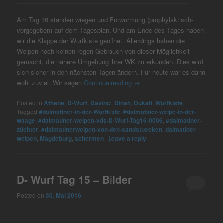
Am Tag 16 standen wiegen und Entwurmung (prophylaktisch-
vorgegeben) auf dem Tagesplan. Und am Ende des Tages haben
wir die Klappe der Wurfkiste geöffnet. Allerdings haben die
Welpen noch keinen regen Gebrauch von dieser Möglichkeit
gemacht, die nähere Umgebung ihrer WK zu erkunden. Dies wird
sich sicher in den nächsten Tagen ändern. Für heute war es dann
wohl zuviel. Wir sagen
Continue reading
→
Posted in
Athene
,
D-Wurf
,
Davinci
,
Dinah
,
Dukati
,
Wurfkiste
|
Tagged
#dalmatiner-in-der-Wurfkiste
,
#dalmatiner-welpe-in-der-
waage
,
#dalmatiner-welpen-vds-D-Wurf-Tag16-0006
,
#dalmatiner-
züchter
,
#dalmatinerwelpen-von-den-sandstuecken
,
dalmatiner
welpen
,
Magdeburg
,
schermen
|
Leave a reply
D- Wurf Tag 15 – Bilder
Posted on
30. Mai 2016