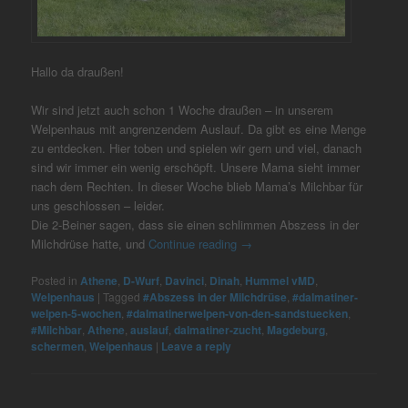
Hallo da draußen!
Wir sind jetzt auch schon 1 Woche draußen – in unserem
Welpenhaus mit angrenzendem Auslauf. Da gibt es eine Menge
zu entdecken. Hier toben und spielen wir gern und viel, danach
sind wir immer ein wenig erschöpft. Unsere Mama sieht immer
nach dem Rechten. In dieser Woche blieb Mama’s Milchbar für
uns geschlossen – leider.
Die 2-Beiner sagen, dass sie einen schlimmen Abszess in der
Milchdrüse hatte, und
Continue reading
→
Posted in
Athene
,
D-Wurf
,
Davinci
,
Dinah
,
Hummel vMD
,
Welpenhaus
|
Tagged
#Abszess in der Milchdrüse
,
#dalmatiner-
welpen-5-wochen
,
#dalmatinerwelpen-von-den-sandstuecken
,
#Milchbar
,
Athene
,
auslauf
,
dalmatiner-zucht
,
Magdeburg
,
schermen
,
Welpenhaus
|
Leave a reply