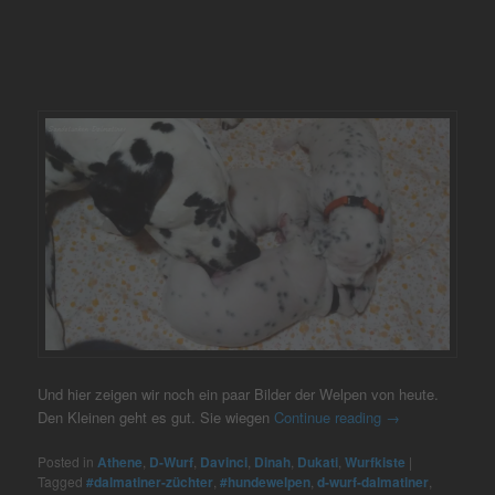
Und hier zeigen wir noch ein paar Bilder der Welpen von heute.
Den Kleinen geht es gut. Sie wiegen
Continue reading
→
Posted in
Athene
,
D-Wurf
,
Davinci
,
Dinah
,
Dukati
,
Wurfkiste
|
Tagged
#dalmatiner-züchter
,
#hundewelpen
,
d-wurf-dalmatiner
,