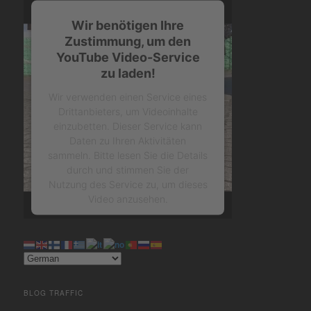
Wir benötigen Ihre
Zustimmung, um den
YouTube Video-Service
zu laden!
Wir verwenden einen Service eines
Drittanbieters, um Videoinhalte
einzubetten. Dieser Service kann
Daten zu Ihren Aktivitäten
sammeln. Bitte lesen Sie die Details
durch und stimmen Sie der
Nutzung des Service zu, um dieses
Video anzusehen.
Mehr Informationen
Akzeptieren
BLOG TRAFFIC
powered by
Usercentrics