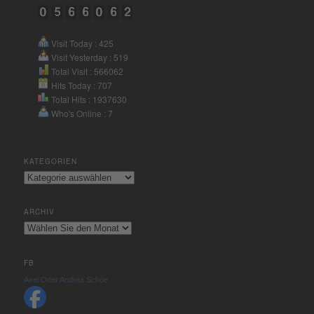
Consent Management Platform
&
eRecht24
Visit Today : 425
Visit Yesterday : 519
Total Visit : 566062
Hits Today : 707
Total Hits : 1937630
Who's Online : 7
KATEGORIEN
Kategorien
ARCHIV
Archiv
FB
Axel Oder Andrea Schoe