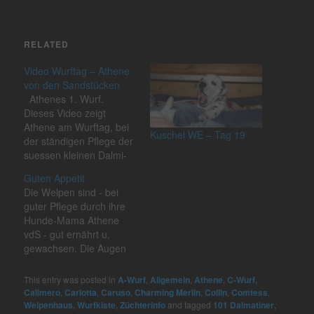
RELATED
Video Wurftag – Athene
von den Sandstücken
Athenes 1. Wurf.
Dieses Video zeigt
Athene am Wurftag, bei
Kuschel WE – Tag 19
der ständigen Pflege der
suessen kleinen Dalmi-
Babies - mitten im
Guten Appetit
Wurfgeschehen.
Die Welpen sind - bei
guter Pflege durch ihre
Hunde-Mama Athene
vdS - gut ernährt u.
gewachsen. Die Augen
sind geöffnet, die Punkte
sind da und die
This entry was posted in
A-Wurf
,
Allgemein
,
Athene
,
C-Wurf
,
Fleckenzwerge fangen
Calimero
,
Carlotta
,
Caruso
,
Charming Merlin
,
Collin
,
Comtess
,
an zu laufen. Jetzt wird
Welpenhaus
,
Wurfkiste
,
Züchterinfo
and tagged
101 Dalmatiner
,