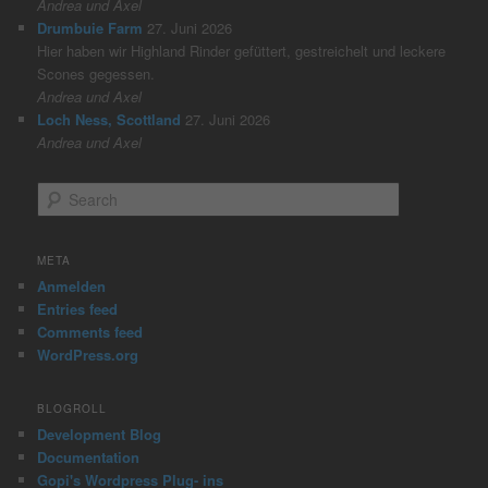
Andrea und Axel
Drumbuie Farm
27. Juni 2026
Hier haben wir Highland Rinder gefüttert, gestreichelt und leckere
Scones gegessen.
Andrea und Axel
Loch Ness, Scottland
27. Juni 2026
Andrea und Axel
S
e
a
r
META
c
Anmelden
h
Entries feed
Comments feed
WordPress.org
BLOGROLL
Development Blog
Documentation
Gopi's Wordpress Plug- ins