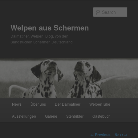
Skip
to
Sear
primary
content
Welpen aus Schermen
Dalmatiner, Welpen, Blog, von den
Sandstücken,Schermen,Deutschland
Main
News
Über uns
Der Dalmatiner
WelpenTube
menu
Ausstellungen
Galerie
Stehbilder
Gästebuch
Post
←
Previous
Next
→