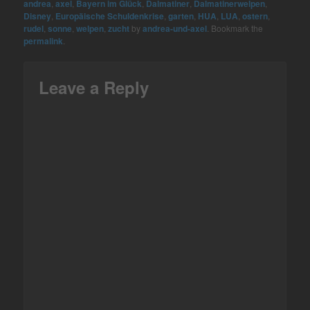
es spannend. Heute
andrea
,
axel
,
Bayern im Glück
,
Dalmatiner
,
Dalmatinerwelpen
,
Disney
,
Europäische Schuldenkrise
,
garten
,
HUA
,
LUA
,
ostern
,
zeigen wir Ihnen die
rudel
,
sonne
,
welpen
,
zucht
by
andrea-und-axel
. Bookmark the
Einnahme der Milch-
permalink
.
Mahlzeit. Guten Appetit.
Leave a Reply