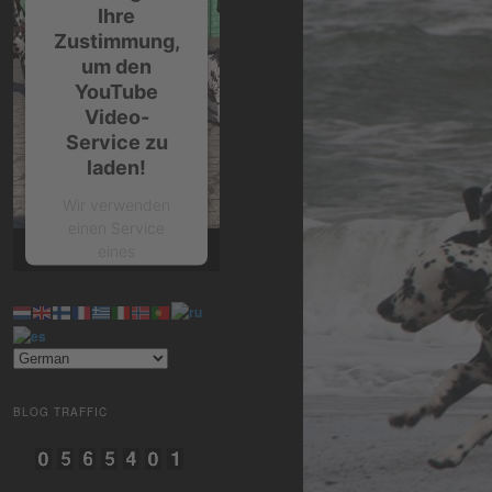
Ihre
Zustimmung,
um den
YouTube
Video-
Service zu
laden!
Wir verwenden
einen Service
eines
Drittanbieters, um
Videoinhalte
einzubetten.
Dieser Service
kann Daten zu
Ihren Aktivitäten
sammeln. Bitte
BLOG TRAFFIC
lesen Sie die
Details durch und
stimmen Sie der