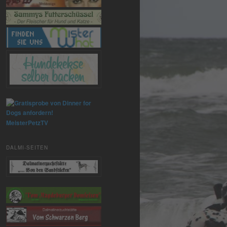
MeisterPetzTV
DALMI-SEITEN