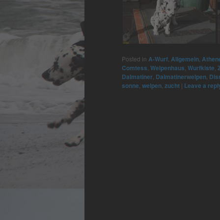
Posted in
A-Wurf
,
Allgemein
,
Athen
Comtess
,
Welpenhaus
,
Wurfkiste
,
Dalmatiner
,
Dalmatinerwelpen
,
Dis
sonne
,
welpen
,
zucht
|
Leave a repl