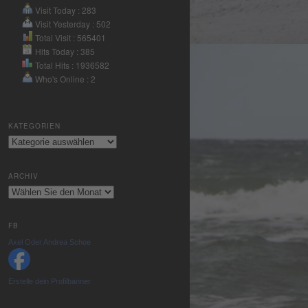
Nutzung des
Visit Today : 283
Service zu, um
Visit Yesterday : 502
dieses Video
Total Visit : 565401
anzusehen.
Hits Today : 385
Total Hits : 1936582
Who's Online : 2
Mehr
Informationen
KATEGORIEN
Akzeptieren
Kategorien
powered by
Usercentrics
ARCHIV
Consent
Archiv
Management
Platform
&
eRecht24
FB
Axel Oder Andrea Schoe
Erstelle dein Profilbanner