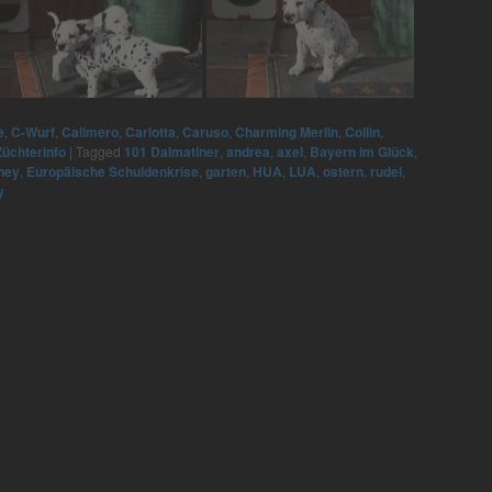
e
,
C-Wurf
,
Calimero
,
Carlotta
,
Caruso
,
Charming Merlin
,
Collin
,
Züchterinfo
|
Tagged
101 Dalmatiner
,
andrea
,
axel
,
Bayern im Glück
,
ney
,
Europäische Schuldenkrise
,
garten
,
HUA
,
LUA
,
ostern
,
rudel
,
y