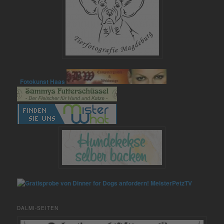
Fotokunst Haas
MeisterPetzTV
DALMI-SEITEN