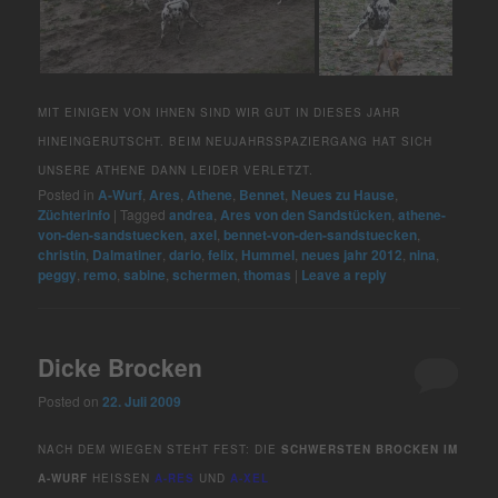
MIT EINIGEN VON IHNEN SIND WIR GUT IN DIESES JAHR
HINEINGERUTSCHT. BEIM NEUJAHRSSPAZIERGANG HAT SICH
UNSERE ATHENE DANN LEIDER VERLETZT.
Posted in
A-Wurf
,
Ares
,
Athene
,
Bennet
,
Neues zu Hause
,
Züchterinfo
|
Tagged
andrea
,
Ares von den Sandstücken
,
athene-
von-den-sandstuecken
,
axel
,
bennet-von-den-sandstuecken
,
christin
,
Dalmatiner
,
dario
,
felix
,
Hummel
,
neues jahr 2012
,
nina
,
peggy
,
remo
,
sabine
,
schermen
,
thomas
|
Leave a reply
Dicke Brocken
Posted on
22. Juli 2009
NACH DEM WIEGEN STEHT FEST: DIE
SCHWERSTEN BROCKEN IM
A-WURF
HEISSEN
A-RES
UND
A-XEL