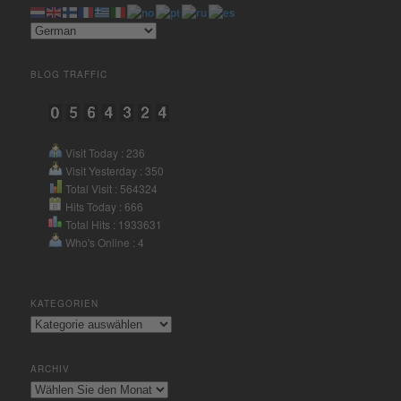
Mehr Informationen
Akzeptieren
BLOG TRAFFIC
powered by
Usercentrics
Consent Management Platform
&
eRecht24
Visit Today : 236
Visit Yesterday : 350
Total Visit : 564324
Hits Today : 666
Total Hits : 1933631
Who's Online : 4
KATEGORIEN
Kategorien
ARCHIV
Archiv