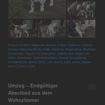
Posted in
A-Wurf
,
Allgemein
,
Athene
,
C-Wurf
,
Calimero
,
Carlotta
,
Caruso
,
Charming Merlin
,
Collin
,
Comtess
,
Welpenhaus
,
Wurfkiste
,
Züchterinfo
|
Tagged
101 Dalmatiner
,
andrea
,
axel
,
Bayern im
Glück
,
Dalmatiner
,
Dalmatinerwelpen
,
Disney
,
Europäische
Schuldenkrise
,
garten
,
HUA
,
LUA
,
ostern
,
rudel
,
sonne
,
welpen
,
zucht
|
Leave a reply
Umzug – Endgültiger
Abschied aus dem
Wohnzimmer