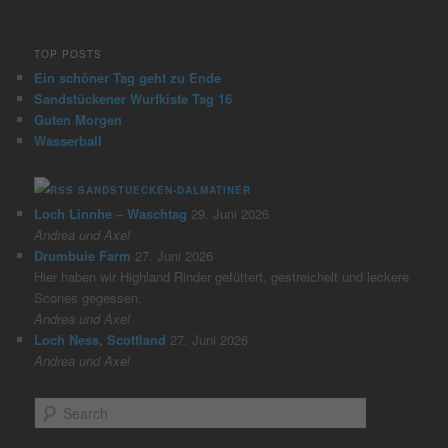
TOP POSTS
Ein schöner Tag geht zu Ende
Sandstückener Wurfkiste Tag 16
Guten Morgen
Wasserball
SANDSTUECKEN-DALMATINER
Loch Linnhe – Waschtag
29. Juni 2026
Andrea und Axel
Drumbuie Farm
27. Juni 2026
Hier haben wir Highland Rinder gefüttert, gestreichelt und leckere
Scones gegessen.
Andrea und Axel
Loch Ness, Scottland
27. Juni 2026
Andrea und Axel
S
e
a