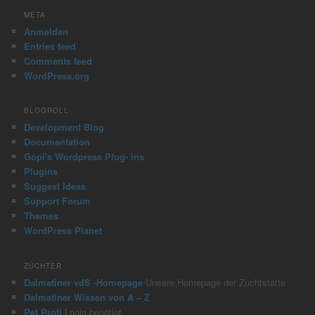
r
META
c
Anmelden
h
Entries feed
Comments feed
WordPress.org
BLOGROLL
Development Blog
Documentation
Gopi's Wordpress Plug- ins
Plugins
Suggest Ideas
Support Forum
Themes
WordPress Planet
ZÜCHTER
Dalmatiner vdS -Homepage
Unsere Homepage der Zuchtstätte
Dalmatiner Wissen von A – Z
Pet Profi
Login benötigt