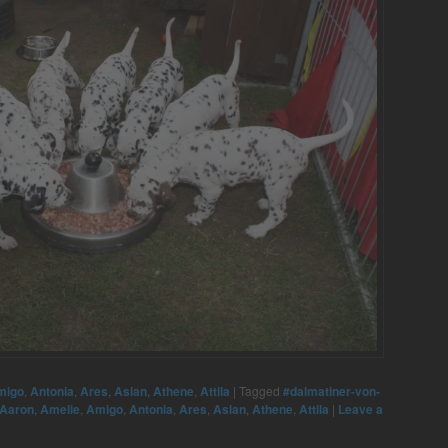
migo
,
Antonia
,
Ares
,
Aslan
,
Athene
,
Attila
|
Tagged
#dalmatiner-von-
Aaron
,
Amelie
,
Amigo
,
Antonia
,
Ares
,
Aslan
,
Athene
,
Attila
|
Leave a