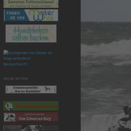
MeisterPetzTV
DALMI-SEITEN