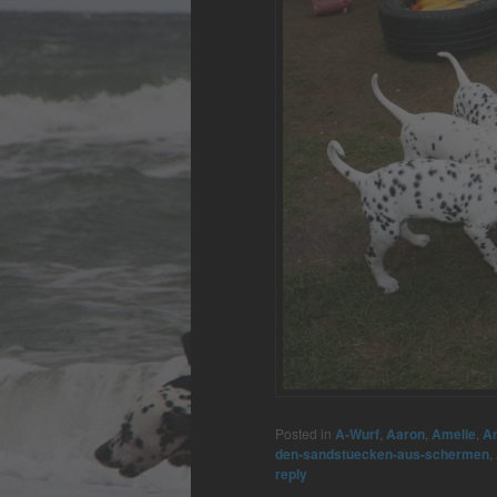
Posted in
A-Wurf
,
Aaron
,
Amelie
,
A
den-sandstuecken-aus-schermen
,
reply