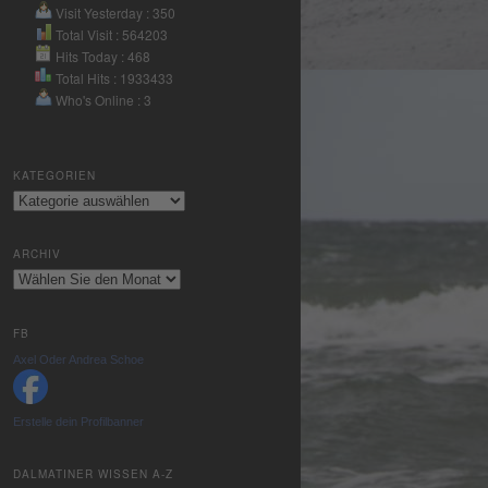
Nutzung des
Visit Yesterday : 350
Service zu, um
Total Visit : 564203
Hits Today : 468
dieses Video
Total Hits : 1933433
anzusehen.
Who's Online : 3
Mehr
Informationen
KATEGORIEN
Kategorien
Akzeptieren
powered by
ARCHIV
Usercentrics
Archiv
Consent
Management
Platform
&
FB
eRecht24
Axel Oder Andrea Schoe
Erstelle dein Profilbanner
DALMATINER WISSEN A-Z