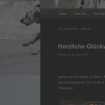
Main
News
Über uns
Der Dal
menu
TAG ARCHIVES:
AMELIE
Herzliche Glüc
Posted on
8. Juni 2018
gehen auf die Reise zu Ares, A
den Sandstücken. Der A-Wurf w
Fellnasen.