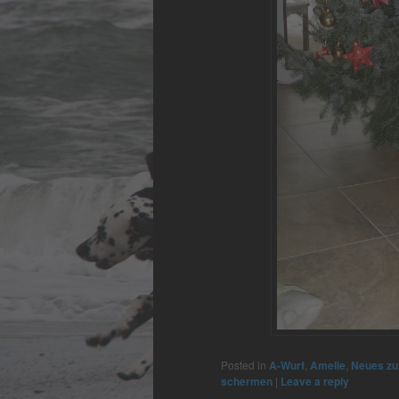
Posted in
A-Wurf
,
Amelie
,
Neues zu
schermen
|
Leave a reply