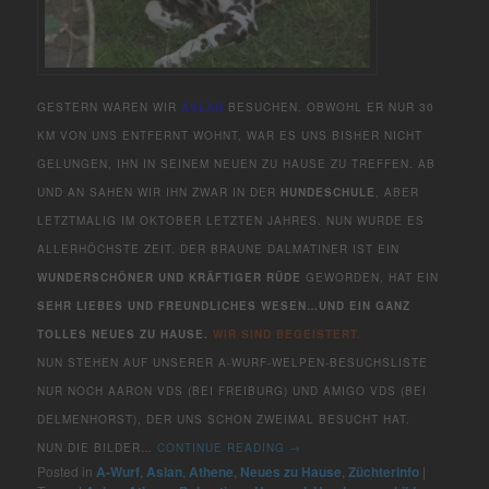
GESTERN WAREN WIR
ASLAN
BESUCHEN. OBWOHL ER NUR 30
KM VON UNS ENTFERNT WOHNT, WAR ES UNS BISHER NICHT
GELUNGEN, IHN IN SEINEM NEUEN ZU HAUSE ZU TREFFEN. AB
UND AN SAHEN WIR IHN ZWAR IN DER
HUNDESCHULE
, ABER
LETZTMALIG IM OKTOBER LETZTEN JAHRES. NUN WURDE ES
ALLERHÖCHSTE ZEIT. DER BRAUNE DALMATINER IST EIN
WUNDERSCHÖNER UND KRÄFTIGER RÜDE
GEWORDEN, HAT EIN
SEHR LIEBES UND FREUNDLICHES WESEN…UND EIN GANZ
TOLLES NEUES ZU HAUSE.
WIR SIND BEGEISTERT.
NUN STEHEN AUF UNSERER A-WURF-WELPEN-BESUCHSLISTE
NUR NOCH AARON VDS (BEI FREIBURG) UND AMIGO VDS (BEI
DELMENHORST), DER UNS SCHON ZWEIMAL BESUCHT HAT.
NUN DIE BILDER…
CONTINUE READING
→
Posted in
A-Wurf
,
Aslan
,
Athene
,
Neues zu Hause
,
Züchterinfo
|