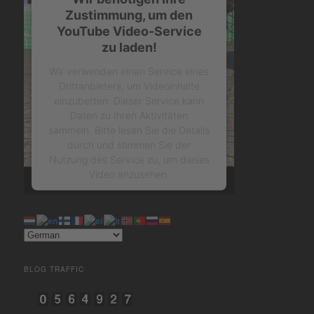
Zustimmung, um den
YouTube Video-Service
zu laden!
Wir verwenden einen Service eines
Drittanbieters, um Videoinhalte
einzubetten. Dieser Service kann
Daten zu Ihren Aktivitäten
sammeln. Bitte lesen Sie die Details
durch und stimmen Sie der
Nutzung des Service zu, um dieses
Video anzusehen.
Mehr Informationen
Akzeptieren
BLOG TRAFFIC
powered by
Usercentrics
Consent Management Platform
&
eRecht24