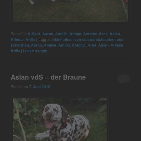
Posted in
A-Wurf
,
Aaron
,
Amelie
,
Amigo
,
Antonia
,
Ares
,
Aslan
,
Athene
,
Attila
|
Tagged
#dalmatiner-von-den-sandstuecken-aus-
schermen
,
Aaron
,
Amelie
,
Amigo
,
Antonia
,
Ares
,
Aslan
,
Athene
,
Attila
|
Leave a reply
Aslan vdS – der Braune
Posted on
7. Juni 2010