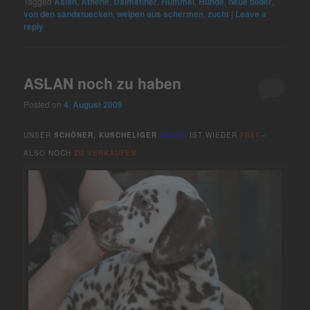
Tagged
Aslan
,
Athene
,
Dalmatiner
,
Hummel
,
Hunde
,
neue bilder
,
von den sandstuecken
,
welpen aus schermen
,
zucht
|
Leave a
reply
ASLAN noch zu haben
Posted on
4. August 2009
UNSER
SCHÖNER, KUSCHELIGER
ASLAN
IST WIEDER
FREI
–
ALSO NOCH
ZU VERKAUFEN.