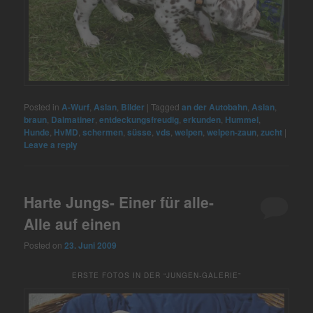
Posted in
A-Wurf
,
Aslan
,
Bilder
|
Tagged
an der Autobahn
,
Aslan
,
braun
,
Dalmatiner
,
entdeckungsfreudig
,
erkunden
,
Hummel
,
Hunde
,
HvMD
,
schermen
,
süsse
,
vds
,
welpen
,
welpen-zaun
,
zucht
|
Leave a reply
Harte Jungs- Einer für alle-
Alle auf einen
Posted on
23. Juni 2009
ERSTE FOTOS IN DER “JUNGEN-GALERIE”