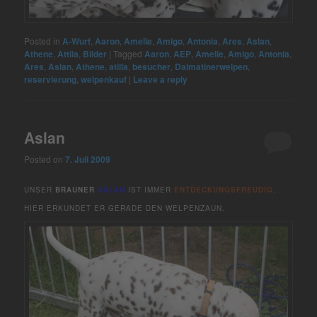
Posted in
A-Wurf
,
Aaron
,
Amelie
,
Amigo
,
Antonia
,
Ares
,
Aslan
,
Athene
,
Attila
,
Bilder
|
Tagged
Aaron
,
AEP
,
Amelie
,
Amigo
,
Antonia
,
Ares
,
Aslan
,
Athene
,
atilla
,
besucher
,
Dalmatinerwelpen
,
reservierung
,
welpenkauf
|
Leave a reply
Aslan
Posted on
7. Juli 2009
UNSER
BRAUNER
ASLAN
IST IMMER
ENTDECKUNGSFREUDIG
.
HIER ERKUNDET ER GERADE DEN WELPENZAUN.