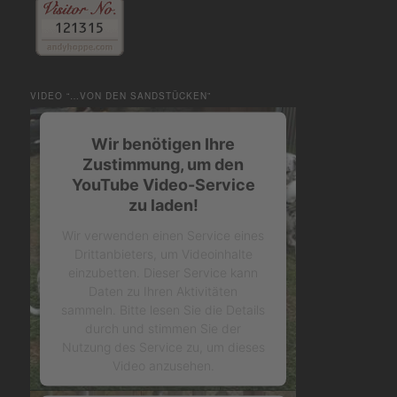
VIDEO “…VON DEN SANDSTÜCKEN”
Wir benötigen Ihre
Zustimmung, um den
YouTube Video-Service
zu laden!
Wir verwenden einen Service eines
Drittanbieters, um Videoinhalte
einzubetten. Dieser Service kann
Daten zu Ihren Aktivitäten
sammeln. Bitte lesen Sie die Details
durch und stimmen Sie der
Nutzung des Service zu, um dieses
Video anzusehen.