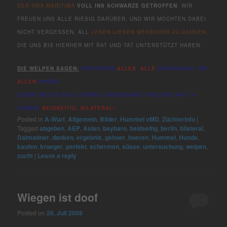
DER ORA MARITIMA
VOLL INS SCHWARZE GETROFFEN
. WIR
FREUEN UNS ALLE RIESIG DARÜBER. UND WIR MÖCHTEN DABEI
NICHT VERGESSEN, ALL
JENEN LIEBEN MENSCHEN ZU DANKEN
,
DIE UNS BIS HIERHER MIT RAT UND TAT UNTERSTÜTZT HABEN.
DIE WELPEN SAGEN:
WIR HÖREN
ALLES
,
ALLE
GERÄUSCHE, MIT
ALLEN
OHREN.
JEDER WELPE AUF 2 OHREN, INSGESAMT 8 WELPEN AUF 16
OHREN.
BEIDSEITIG, BILATERAL!
Posted in
A-Wurf
,
Allgemein
,
Bilder
,
Hummel vMD
,
Züchterinfo
|
Tagged
abgeben
,
AEP
,
Aslan
,
baybaro
,
beidseitig
,
berlin
,
bilateral
,
Dalmatiner
,
danken
,
ergebnis
,
gehoer
,
hoeren
,
Hummel
,
Hunde
,
kaufen
,
kroeger
,
perfekt
,
schermen
,
süsse
,
untersuchung
,
welpen
,
zucht
|
Leave a reply
Wiegen ist doof
Posted on
26. Juli 2009