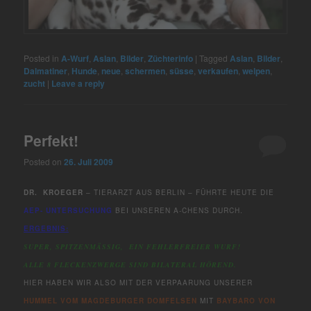
Posted in
A-Wurf
,
Aslan
,
Bilder
,
Züchterinfo
|
Tagged
Aslan
,
Bilder
,
Dalmatiner
,
Hunde
,
neue
,
schermen
,
süsse
,
verkaufen
,
welpen
,
zucht
|
Leave a reply
Perfekt!
Posted on
26. Juli 2009
DR. KROEGER
– TIERARZT AUS BERLIN – FÜHRTE HEUTE DIE
AEP- UNTERSUCHUNG
BEI UNSEREN A-CHENS DURCH.
ERGEBNIS:
SUPER, SPITZENMÄSSIG, EIN FEHLERFREIER WURF!
ALLE 8 FLECKENZWERGE SIND BILATERAL HÖREND.
HIER HABEN WIR ALSO MIT DER VERPAARUNG UNSERER
HUMMEL VOM MAGDEBURGER DOMFELSEN
MIT
BAYBARO VON