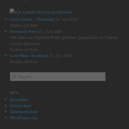
SANDSTUECKEN-DALMATINER
Loch Linnhe – Waschtag
29. Juni 2026
Andrea und Axel
Drumbuie Farm
27. Juni 2026
Hier haben wir Highland Rinder gefüttert, gestreichelt und leckere
Scones gegessen.
Andrea und Axel
Loch Ness, Scottland
27. Juni 2026
Andrea und Axel
S
e
a
r
META
c
Anmelden
h
Entries feed
Comments feed
WordPress.org