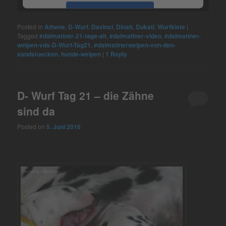
Akzeptieren
Posted in
Athene
,
D-Wurf
,
Davinci
,
Dinah
,
Dukati
,
Wurfkiste
|
powered by
Usercentrics Consent
Tagged
#dalmatiner-21-tage-alt
,
#dalmatiner-video
,
#dalmatiner-
Management Platform
&
eRecht24
welpen-vds-D-Wurf-Tag21
,
#dalmatinerwelpen-von-den-
sandstuecken
,
hunde-welpen
|
1
Reply
D- Wurf Tag 21 – die Zähne
sind da
Posted on
5. Juni 2016