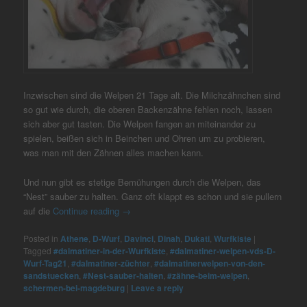
Inzwischen sind die Welpen 21 Tage alt. Die Milchzähnchen sind
so gut wie durch, die oberen Backenzähne fehlen noch, lassen
sich aber gut tasten. Die Welpen fangen an miteinander zu
spielen, beißen sich in Beinchen und Ohren um zu probieren,
was man mit den Zähnen alles machen kann.
Und nun gibt es stetige Bemühungen durch die Welpen, das
“Nest” sauber zu halten. Ganz oft klappt es schon und sie pullern
auf die
Continue reading
→
Posted in
Athene
,
D-Wurf
,
Davinci
,
Dinah
,
Dukati
,
Wurfkiste
|
Tagged
#dalmatiner-in-der-Wurfkiste
,
#dalmatiner-welpen-vds-D-
Wurf-Tag21
,
#dalmatiner-züchter
,
#dalmatinerwelpen-von-den-
sandstuecken
,
#Nest-sauber-halten
,
#zähne-beim-welpen
,
schermen-bei-magdeburg
|
Leave a reply