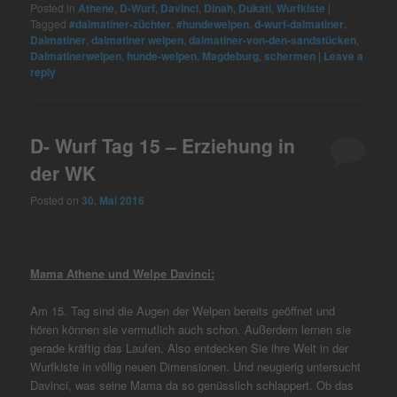
Posted in
Athene
,
D-Wurf
,
Davinci
,
Dinah
,
Dukati
,
Wurfkiste
|
Tagged
#dalmatiner-züchter
,
#hundewelpen
,
d-wurf-dalmatiner
,
Dalmatiner
,
dalmatiner welpen
,
dalmatiner-von-den-sandstücken
,
Dalmatinerwelpen
,
hunde-welpen
,
Magdeburg
,
schermen
|
Leave a
reply
D- Wurf Tag 15 – Erziehung in
der WK
Posted on
30. Mai 2016
Mama Athene und Welpe Davinci:
Am 15. Tag sind die Augen der Welpen bereits geöffnet und
hören können sie vermutlich auch schon. Außerdem lernen sie
gerade kräftig das Laufen. Also entdecken Sie ihre Welt in der
Wurfkiste in völlig neuen Dimensionen. Und neugierig untersucht
Davinci, was seine Mama da so genüsslich schlappert. Ob das