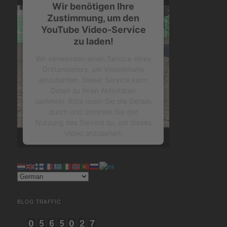
Wir benötigen Ihre
Zustimmung, um den
YouTube Video-Service
zu laden!
Wir verwenden einen Service eines
Drittanbieters, um Videoinhalte
einzubetten. Dieser Service kann
Daten zu Ihren Aktivitäten
sammeln. Bitte lesen Sie die Details
durch und stimmen Sie der
Nutzung des Service zu, um dieses
Video anzusehen.
Mehr Informationen
Akzeptieren
BLOG TRAFFIC
powered by
Usercentrics
Consent Management Platform
&