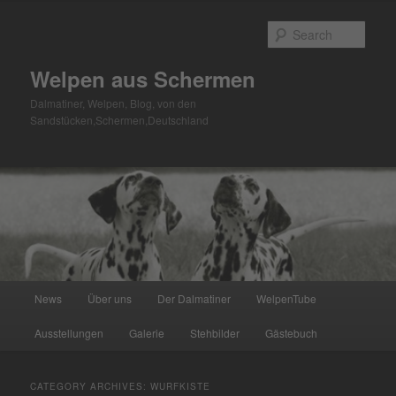
Skip
Skip
to
to
Sear
primary
secondary
content
content
Welpen aus Schermen
Dalmatiner, Welpen, Blog, von den
Sandstücken,Schermen,Deutschland
Main
News
Über uns
Der Dalmatiner
WelpenTube
menu
Ausstellungen
Galerie
Stehbilder
Gästebuch
CATEGORY ARCHIVES:
WURFKISTE