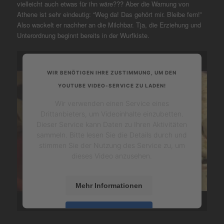
vielleicht auch etwas für ihn wäre??? Aber die Warnung von
Athene ist sehr eindeutig: “Weg da! Das gehört mir. Bleibe fern!”
Also wackelt er nachher an die Milchbar. Tja, die Erziehung und
Unterordnung beginnt bereits in der Wurfkiste.
WIR BENÖTIGEN IHRE ZUSTIMMUNG, UM DEN
YOUTUBE VIDEO-SERVICE ZU LADEN!
Wir verwenden einen Service eines
Drittanbieters, um Videoinhalte einzubetten.
Dieser Service kann Daten zu Ihren Aktivitäten
sammeln. Bitte lesen Sie die Details durch und
stimmen Sie der Nutzung des Service zu, um
dieses Video anzusehen.
Mehr Informationen
Akzeptieren