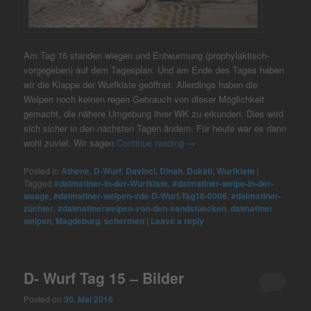
Am Tag 16 standen wiegen und Entwurmung (prophylaktisch-
vorgegeben) auf dem Tagesplan. Und am Ende des Tages haben
wir die Klappe der Wurfkiste geöffnet. Allerdings haben die
Welpen noch keinen regen Gebrauch von dieser Möglichkeit
gemacht, die nähere Umgebung ihrer WK zu erkunden. Dies wird
sich sicher in den nächsten Tagen ändern. Für heute war es dann
wohl zuviel. Wir sagen
Continue reading
→
Posted in
Athene
,
D-Wurf
,
Davinci
,
Dinah
,
Dukati
,
Wurfkiste
|
Tagged
#dalmatiner-in-der-Wurfkiste
,
#dalmatiner-welpe-in-der-
waage
,
#dalmatiner-welpen-vds-D-Wurf-Tag16-0006
,
#dalmatiner-
züchter
,
#dalmatinerwelpen-von-den-sandstuecken
,
dalmatiner
welpen
,
Magdeburg
,
schermen
|
Leave a reply
D- Wurf Tag 15 – Bilder
Posted on
30. Mai 2016