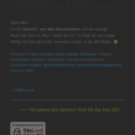
Hallo Welt,
Ich bin
Davinci von den Sandstücken
und der einzige
Rüde aus dem D- Wurf. Heute bin ich 13 Tage alt und wiege
1800g. Ich bin damit der “schwere Junge” in der Wurfkiste
Posted in
D-Wurf
,
Davinci
,
Dinah
,
Dukati
,
Wurfkiste
|
Tagged
#dalmatiner-züchter
,
dalmatiner-von-den-sandstücken
,
Dalmatinerwelpen
,
davinci-dalmatiner
,
schermen-bei-magdeburg
|
Leave a reply
Post
←
Older posts
navigation
+++ Wir planen den nächsten Wurf für das Jahr 2026 +++