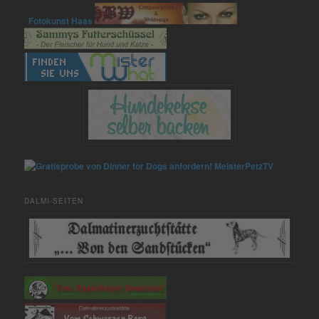
Fotokunst Haas
MeisterPetzTV
DALMI-SEITEN