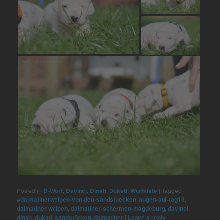
Posted in
D-Wurf
,
Davinci
,
Dinah
,
Dukati
,
Wurfkiste
|
Tagged
#dalmatinerwelpen-von-den-sandstuecken
,
augen-auf-tag13
,
dalmatiner welpen
,
dalmatiner-schermen-magdeburg
,
davinci
,
dinah
,
dukati
,
sandstücken-dalmatiner
|
Leave a reply