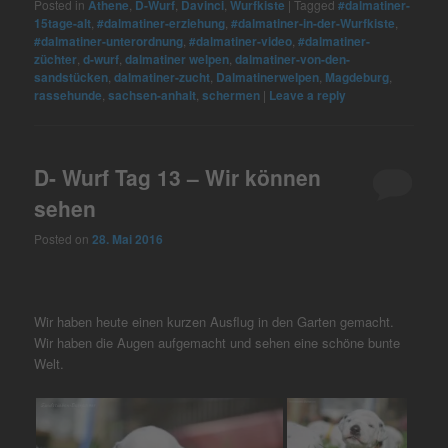
Posted in
Athene
,
D-Wurf
,
Davinci
,
Wurfkiste
|
Tagged
#dalmatiner-
powered by
Usercentrics Consent
15tage-alt
,
#dalmatiner-erziehung
,
#dalmatiner-in-der-Wurfkiste
,
Management Platform
&
eRecht24
#dalmatiner-unterordnung
,
#dalmatiner-video
,
#dalmatiner-
züchter
,
d-wurf
,
dalmatiner welpen
,
dalmatiner-von-den-
sandstücken
,
dalmatiner-zucht
,
Dalmatinerwelpen
,
Magdeburg
,
rassehunde
,
sachsen-anhalt
,
schermen
|
Leave a reply
D- Wurf Tag 13 – Wir können
sehen
Posted on
28. Mai 2016
Wir haben heute einen kurzen Ausflug in den Garten gemacht.
Wir haben die Augen aufgemacht und sehen eine schöne bunte
Welt.