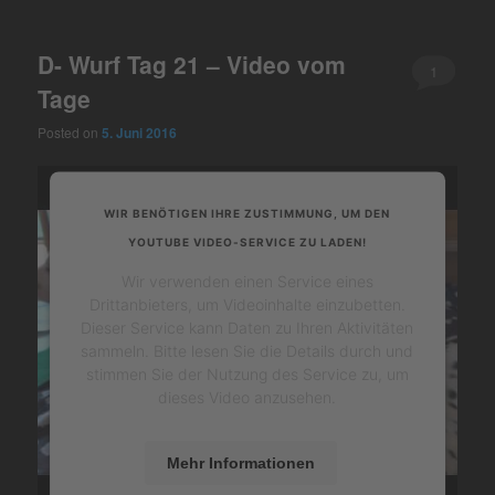
D- Wurf Tag 21 – Video vom
1
Tage
Posted on
5. Juni 2016
WIR BENÖTIGEN IHRE ZUSTIMMUNG, UM DEN
YOUTUBE VIDEO-SERVICE ZU LADEN!
Wir verwenden einen Service eines
Drittanbieters, um Videoinhalte einzubetten.
Dieser Service kann Daten zu Ihren Aktivitäten
sammeln. Bitte lesen Sie die Details durch und
stimmen Sie der Nutzung des Service zu, um
dieses Video anzusehen.
Mehr Informationen