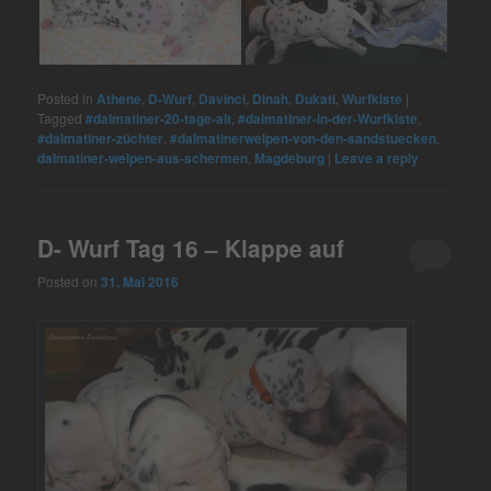
Posted in
Athene
,
D-Wurf
,
Davinci
,
Dinah
,
Dukati
,
Wurfkiste
|
Tagged
#dalmatiner-20-tage-alt
,
#dalmatiner-in-der-Wurfkiste
,
#dalmatiner-züchter
,
#dalmatinerwelpen-von-den-sandstuecken
,
dalmatiner-welpen-aus-schermen
,
Magdeburg
|
Leave a reply
D- Wurf Tag 16 – Klappe auf
Posted on
31. Mai 2016