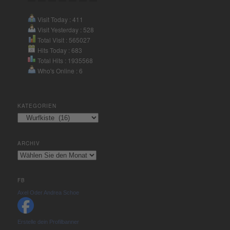
eRecht24
Visit Today : 411
Visit Yesterday : 528
Total Visit : 565027
Hits Today : 683
Total Hits : 1935568
Who's Online : 6
KATEGORIEN
Kategorien
ARCHIV
Archiv
FB
Axel Oder Andrea Schoe
Erstelle dein Profilbanner