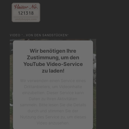
VIDEO “…VON DEN SANDSTÜCKEN”
Wir benötigen Ihre
Zustimmung, um den
YouTube Video-Service
zu laden!
Wir verwenden einen Service eines
Drittanbieters, um Videoinhalte
einzubetten. Dieser Service kann
Daten zu Ihren Aktivitäten
sammeln. Bitte lesen Sie die Details
durch und stimmen Sie der
Nutzung des Service zu, um dieses
Video anzusehen.