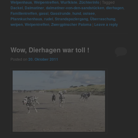
Welpenhaus
,
Welpentreffen
,
Wurfkiste
,
Züchterinfo
|
Tagged
Dackel
,
Dalmatiner
,
dalmatiner-von-den-sandstücken
,
dierhagen
,
Familientreffen
,
gassi
,
Gassirunde
,
hund
,
ostsee
,
Pfannkuchenhaus
,
rudel
,
Strandspaziergang
,
Überraschung
,
welpen
,
Welpentreffen
,
Zwergpinscher Paloma
|
Leave a reply
Wow, Dierhagen war toll !
Posted on
20. Oktober 2011