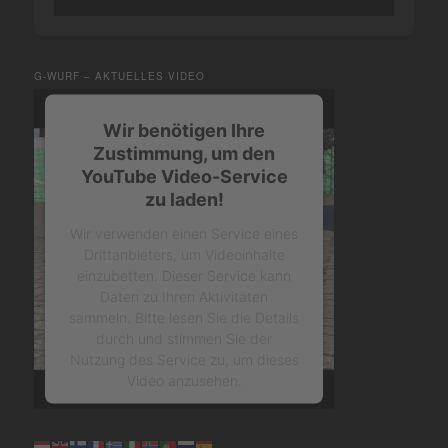
G-WURF – AKTUELLES VIDEO
Wir benötigen Ihre
Zustimmung, um den
YouTube Video-Service
zu laden!
Wir verwenden einen Service eines
Drittanbieters, um Videoinhalte
einzubetten. Dieser Service kann
Daten zu Ihren Aktivitäten
sammeln. Bitte lesen Sie die Details
durch und stimmen Sie der
Nutzung des Service zu, um dieses
Video anzusehen.
Mehr Informationen