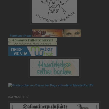
Fotokunst Haas
MeisterPetzTV
DALMI-SEITEN