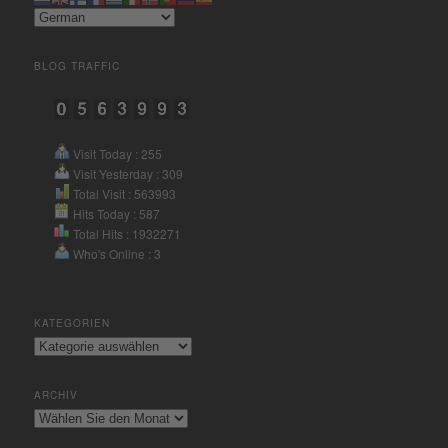
Akzeptieren
BLOG TRAFFIC
powered by
Usercentrics
Consent Management Platform
&
eRecht24
Visit Today : 255
Visit Yesterday : 309
Total Visit : 563993
Hits Today : 587
Total Hits : 1932271
Who's Online : 3
KATEGORIEN
Kategorien
ARCHIV
Archiv