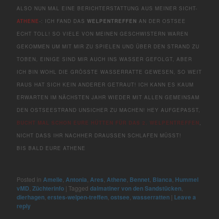
ALSO NUN MAL EINE BERICHTERSTATTUNG AUS MEINER SICHT-
ATHENE
-: ICH FAND DAS
WELPENTREFFEN
AN DER OSTSEE
ECHT TOLL! SO VIELE VON MEINEN GESCHWISTERN WAREN
GEKOMMEN UM MIT MIR ZU SPIELEN UND ÜBER DEN STRAND ZU
TOBEN, EINIGE SIND MIR AUCH INS WASSER GEFOLGT, ABER
ICH BIN WOHL DIE GRÖSSTE WASSERRATTE GEWESEN, SO WEIT R
AUS HAT SICH KEIN ANDERER GETRAUT! ICH KANN ES KAUM E
RWARTEN IM NÄCHSTEN JAHR WIEDER MIT ALLEN GEMEINSAM D
EN OSTSEESTRAND UNSICHER ZU MACHEN! HEY AUFGEPASST,
BUCHT MAL SCHON EURE HÜTTEN FÜR DAS 2. WELPENTREFFEN
,
NICHT DASS IHR NACHHER DRAUSSEN SCHLAFEN MÜSST!
BIS BALD EURE ATHENE
Posted in
Amelie
,
Antonia
,
Ares
,
Athene
,
Bennet
,
Bianca
,
Hummel
vMD
,
Züchterinfo
|
Tagged
dalmatiner von den Sandstücken
,
dierhagen
,
erstes-welpen-treffen
,
ostsee
,
wasserratten
|
Leave a
reply