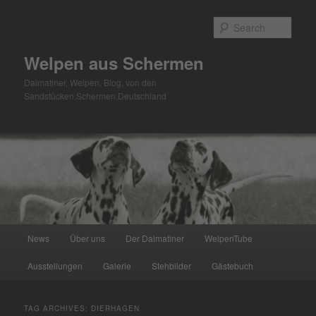
Skip
Skip
to
to
Sear
primary
secondary
content
content
Welpen aus Schermen
Dalmatiner, Welpen, Blog, von den
Sandstücken,Schermen,Deutschland
Main
News
Über uns
Der Dalmatiner
WelpenTube
menu
Ausstellungen
Galerie
Stehbilder
Gästebuch
TAG ARCHIVES:
DIERHAGEN