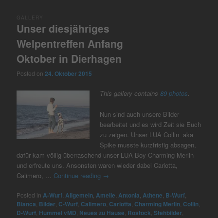
GALLERY
Unser diesjähriges
Welpentreffen Anfang
Oktober in Dierhagen
Posted on
24. Oktober 2015
This gallery contains
89 photos
.
Nun sind auch unsere Bilder
bearbeitet und es wird Zeit sie Euch
zu zeigen. Unser LUA Collin aka
Spike musste kurzfristig absagen,
dafür kam völlig überraschend unser LUA Boy Charming Merlin
und erfreute uns. Ansonsten waren wieder dabei Carlotta,
Calimero, …
Continue reading
→
Posted in
A-Wurf
,
Allgemein
,
Amelie
,
Antonia
,
Athene
,
B-Wurf
,
Bianca
,
Bilder
,
C-Wurf
,
Calimero
,
Carlotta
,
Charming Merlin
,
Collin
,
D-Wurf
,
Hummel vMD
,
Neues zu Hause
,
Rostock
,
Stehbilder
,