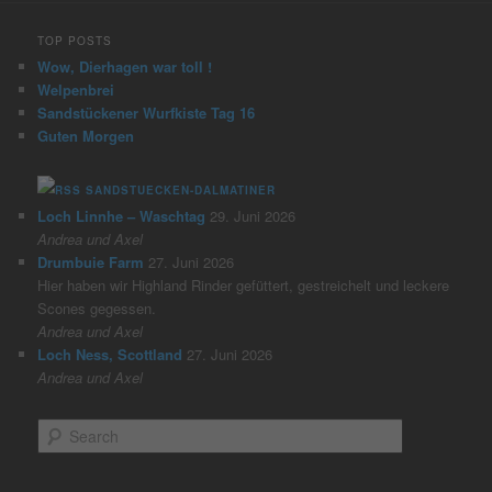
TOP POSTS
Wow, Dierhagen war toll !
Welpenbrei
Sandstückener Wurfkiste Tag 16
Guten Morgen
SANDSTUECKEN-DALMATINER
Loch Linnhe – Waschtag
29. Juni 2026
Andrea und Axel
Drumbuie Farm
27. Juni 2026
Hier haben wir Highland Rinder gefüttert, gestreichelt und leckere
Scones gegessen.
Andrea und Axel
Loch Ness, Scottland
27. Juni 2026
Andrea und Axel
S
e
a
r