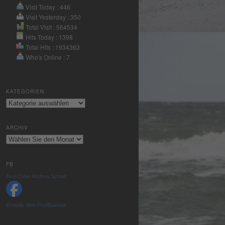
Nutzung des
Visit Today : 446
Service zu, um
Visit Yesterday : 350
dieses Video
Total Visit : 564534
Hits Today : 1398
anzusehen.
Total Hits : 1934363
Who's Online : 7
Mehr
Informationen
KATEGORIEN
Akzeptieren
Kategorien
powered by
Usercentrics
ARCHIV
Consent
Archiv
Management
Platform
&
eRecht24
FB
Axel Oder Andrea Schoe
Erstelle dein Profilbanner