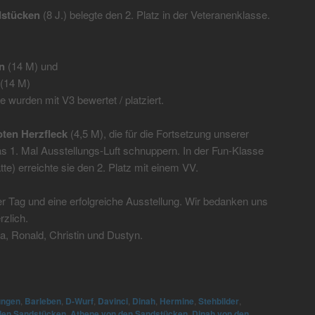
dstücken
(8 J.) belegte den 2. Platz in der Veteranenklasse.
n
(14 M) und
(14 M)
e wurden mit V3 bewertet / platziert.
ten Herzfleck
(4,5 M), die für die Fortsetzung unserer
as 1. Mal Ausstellungs-Luft schnuppern. In der Fun-Klasse
te) erreichte sie den 2. Platz mit einem VV.
r Tag und eine erfolgreiche Ausstellung. Wir bedanken uns
rzlich.
, Ronald, Christin und Dustyn.
ungen
,
Barleben
,
D-Wurf
,
Davinci
,
Dinah
,
Hermine
,
Stehbilder
,
den Sandstücken
,
Athene von den Sandstücken
,
Dinah von den