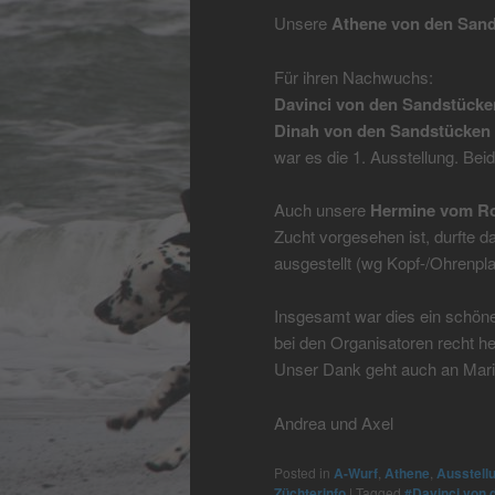
Unsere
Athene von den San
Für ihren Nachwuchs:
Davinci von den Sandstücke
Dinah von den Sandstücken
war es die 1. Ausstellung. Beid
Auch unsere
Hermine vom Ro
Zucht vorgesehen ist, durfte d
ausgestellt (wg Kopf-/Ohrenplat
Insgesamt war dies ein schöne
bei den Organisatoren recht he
Unser Dank geht auch an Maria
Andrea und Axel
Posted in
A-Wurf
,
Athene
,
Ausstell
Züchterinfo
|
Tagged
#Davinci von 