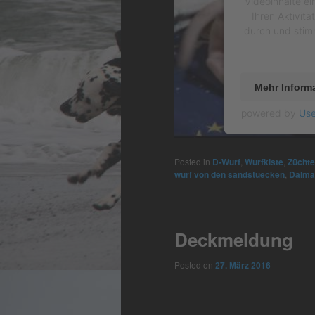
Videoinhalte ei
Ihren Aktivitä
durch und stim
Mehr Inform
powered by
Use
Posted in
D-Wurf
,
Wurfkiste
,
Züchte
wurf von den sandstuecken
,
Dalma
Deckmeldung
Posted on
27. März 2016