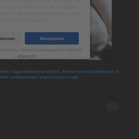
nzubetten. Dieser Service kann Daten zu
ten sammeln. Bitte lesen Sie die Details
men Sie der Nutzung des Service zu, um
dieses Video anzusehen.
ationen
Akzeptieren
rcentrics Consent Management Platform
&
eRecht24
rinfo
|
Tagged
#dalmatiner-züchter
,
Athene von den Sandstücken
,
d-
tiner
,
sandstückchen
,
welpen
|
Leave a reply