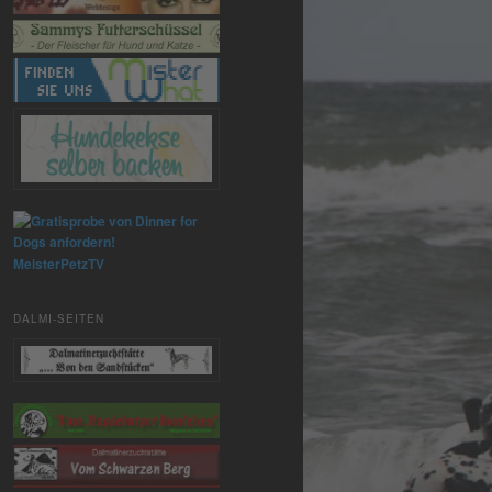
MeisterPetzTV
DALMI-SEITEN