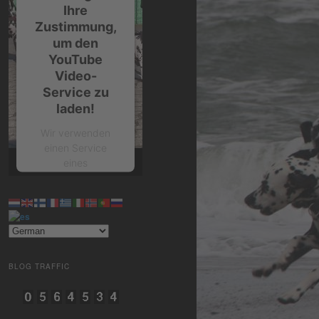
Ihre
Zustimmung,
um den
YouTube
Video-
Service zu
laden!
Wir verwenden
einen Service
eines
Drittanbieters, um
Videoinhalte
einzubetten.
Dieser Service
kann Daten zu
Ihren Aktivitäten
sammeln. Bitte
BLOG TRAFFIC
lesen Sie die
Details durch und
stimmen Sie der